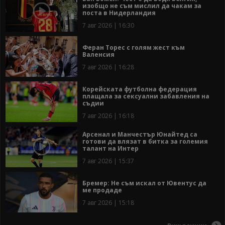
изобщо не съм мислил да чакам за
поста в Нидерландия
7 авг 2026 | 16:30
Феран Торес с голям жест към
Валенсия
7 авг 2026 | 16:28
Корейската футболна федерация
плащала за сексуални забавления на
съдии
7 авг 2026 | 16:18
Арсенал и Манчестър Юнайтед са
готови да влязат в битка за големия
талант на Интер
7 авг 2026 | 15:37
Бремер: Не съм искал от Ювентус да
ме продаде
7 авг 2026 | 15:18