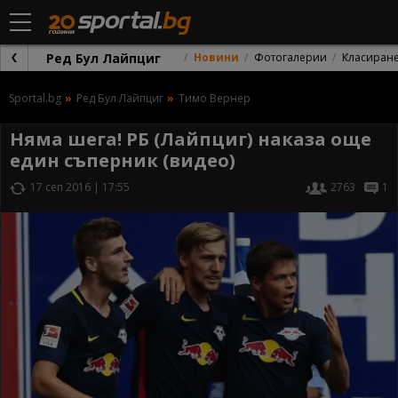
Ред Бул Лайпциг
Новини
Фотогалерии
Класиран
Sportal.bg
Ред Бул Лайпциг
Тимо Вернер
Няма шега! РБ (Лайпциг) наказа още
един съперник (видео)
17 сеп 2016 | 17:55
2763
1