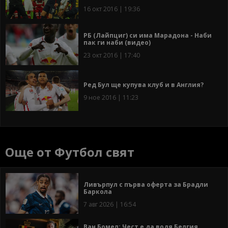
16 окт 2016 | 19:36
РБ (Лайпциг) си има Марадона - Наби
пак ги наби (видео)
23 окт 2016 | 17:40
Ред Бул ще купува клуб и в Англия?
9 ное 2016 | 11:23
Още от Футбол свят
Ливърпул с първа оферта за Брадли
Баркола
7 авг 2026 | 16:54
Ван Бомел: Чест е да водя Белгия,