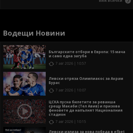
Виж всички
Водещи Новини
Българските отбори в Европа: 15 мача
и само една загуба
7 авг 2026 | 10:57
Левски отряза Олимпиакос за Акрам
Бурас
7 авг 2026 | 10:07
ЦСКА пусна билетите за реванша
срещу Макаби (Тел Авив) и призова
феновете да напълнят Националния
стадион
7 авг 2026 | 10:15
Левски излиза за нова победа в efbet