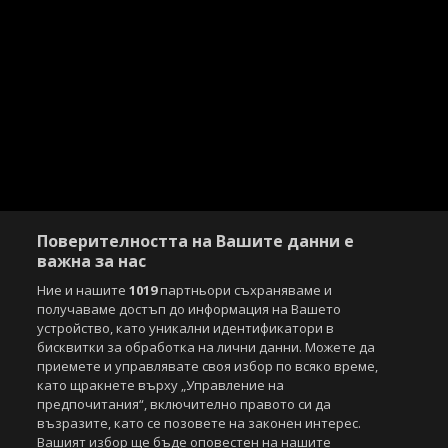
Поверителността на Вашите данни е
важна за нас
Ние и нашите
1019
партньори съхраняваме и
получаваме достъп до информация на Вашето
устройство, като уникални идентификатори в
бисквитки за обработка на лични данни. Можете да
приемете и управлявате своя избор по всяко време,
като щракнете върху „Управление на
предпочитания“, включително правото си да
възразите, като се позовете на законен интерес.
Вашият избор ще бъде оповестен на нашите