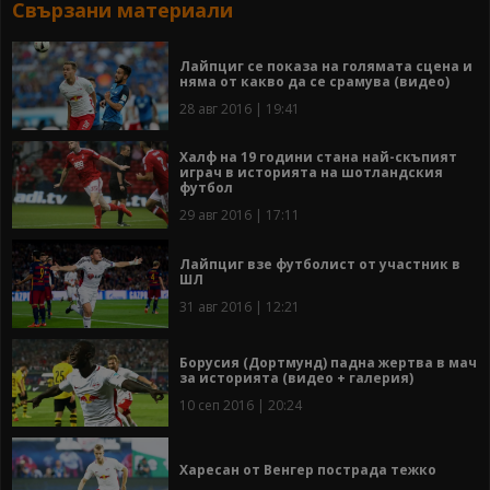
Свързани материали
Лайпциг се показа на голямата сцена и
няма от какво да се срамува (видео)
28 авг 2016 | 19:41
Халф на 19 години стана най-скъпият
играч в историята на шотландския
футбол
29 авг 2016 | 17:11
Лайпциг взе футболист от участник в
ШЛ
31 авг 2016 | 12:21
Борусия (Дортмунд) падна жертва в мач
за историята (видео + галерия)
10 сеп 2016 | 20:24
Харесан от Венгер пострада тежко