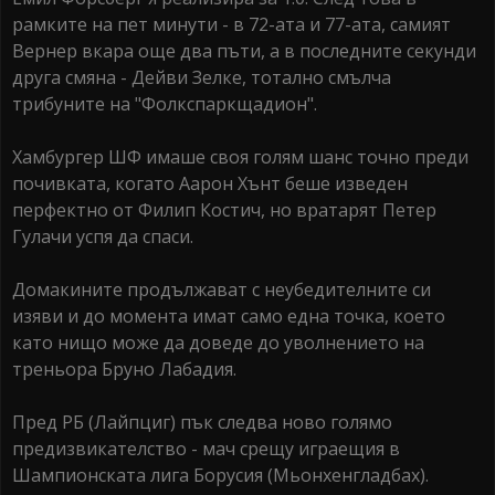
рамките на пет минути - в 72-ата и 77-ата, самият
Вернер вкара още два пъти, а в последните секунди
друга смяна - Дейви Зелке, тотално смълча
трибуните на "Фолкспаркщадион".
Хамбургер ШФ имаше своя голям шанс точно преди
почивката, когато Аарон Хънт беше изведен
перфектно от Филип Костич, но вратарят Петер
Гулачи успя да спаси.
Домакините продължават с неубедителните си
изяви и до момента имат само една точка, което
като нищо може да доведе до уволнението на
треньора Бруно Лабадия.
Пред РБ (Лайпциг) пък следва ново голямо
предизвикателство - мач срещу играещия в
Шампионската лига Борусия (Мьонхенгладбах).