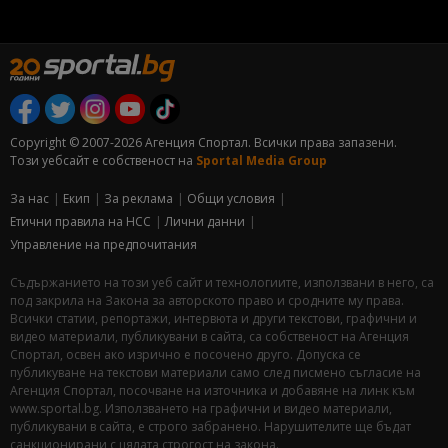
Copyright © 2007-2026 Агенция Спортал. Всички права запазени.
Този уебсайт е собственост на
Sportal Media Group
За нас
Екип
За рекламa
Общи условия
Етични правила на НСС
Лични данни
Управление на предпочитания
Съдържанието на този уеб сайт и технологиите, използвани в него, са
под закрила на Закона за авторското право и сродните му права.
Всички статии, репортажи, интервюта и други текстови, графични и
видео материали, публикувани в сайта, са собственост на Агенция
Спортал, освен ако изрично е посочено друго. Допуска се
публикуване на текстови материали само след писмено съгласие на
Агенция Спортал, посочване на източника и добавяне на линк към
www.sportal.bg. Използването на графични и видео материали,
публикувани в сайта, е строго забранено. Нарушителите ще бъдат
санкционирани с цялата строгост на закона.