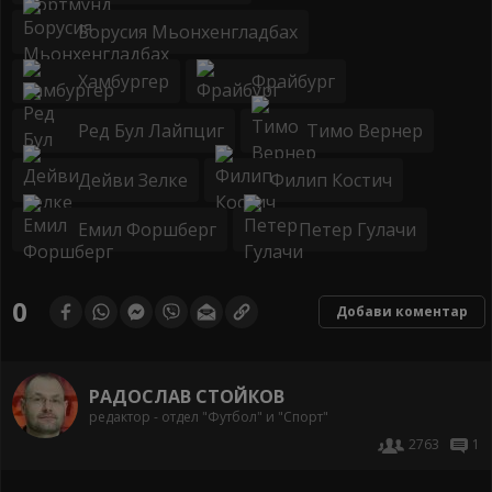
Борусия Мьонхенгладбах
Хамбургер
Фрайбург
Ред Бул Лайпциг
Тимо Вернер
Дейви Зелке
Филип Костич
Емил Форшберг
Петер Гулачи
0
Добави коментар
РАДОСЛАВ СТОЙКОВ
редактор - отдел "Футбол" и "Спорт"
2763
1