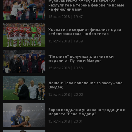
Музикантките от "Пуси Райът" са
нахлулите на терена фенове по време
на финалния мач
15 юли 2018 | 19:47
Хърватия е седмият финалист с два
отбелязани гола, но без титла
15 юли 2018 | 19:59
"Петлите" получиха златните си
медали от Путин и Макрон
15 юли 2018 | 19:58
Дешан: Това поколение го заслужава
(видео)
15 юли 2018 | 20:00
Варан продължи уникална традиция с
марката "Реал Мадрид"
15 юли 2018 | 20:01