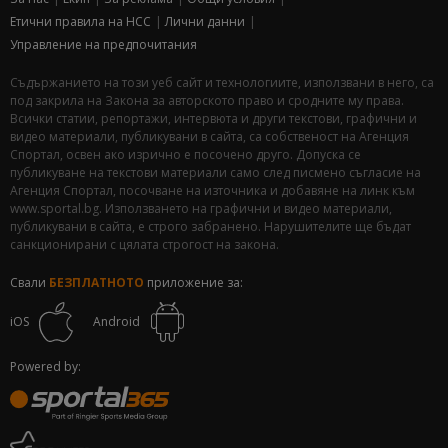
Етични правила на НСС
Лични данни
Управление на предпочитания
Съдържанието на този уеб сайт и технологиите, използвани в него, са
под закрила на Закона за авторското право и сродните му права.
Всички статии, репортажи, интервюта и други текстови, графични и
видео материали, публикувани в сайта, са собственост на Агенция
Спортал, освен ако изрично е посочено друго. Допуска се
публикуване на текстови материали само след писмено съгласие на
Агенция Спортал, посочване на източника и добавяне на линк към
www.sportal.bg. Използването на графични и видео материали,
публикувани в сайта, е строго забранено. Нарушителите ще бъдат
санкционирани с цялата строгост на закона.
Свали
БЕЗПЛАТНОТО
приложение за:
iOS
Android
Powered by: