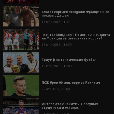
Благо Георгиев поздрави Франция и се
показа с Дешан
16 юли 2018 | 11:23
"Контра Мондиал": Помогна ли съдията
на Франция за световната корона?
16 юли 2018 | 13:39
Триумф на тактическия футбол
16 юли 2018 | 16:00
ПСЖ брои 90 млн. евро за Ракитич
23 авг 2018 | 13:00
Интервюто с Ракитич: Послушах
сърцето си и останах
31 авг 2018 | 14:35