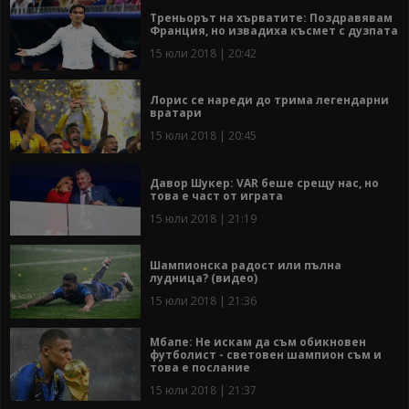
Треньорът на хърватите: Поздравявам
Франция, но извадиха късмет с дузпата
15 юли 2018 | 20:42
Лорис се нареди до трима легендарни
вратари
15 юли 2018 | 20:45
Давор Шукер: VAR беше срещу нас, но
това е част от играта
15 юли 2018 | 21:19
Шампионска радост или пълна
лудница? (видео)
15 юли 2018 | 21:36
Мбапе: Не искам да съм обикновен
футболист - световен шампион съм и
това е послание
15 юли 2018 | 21:37