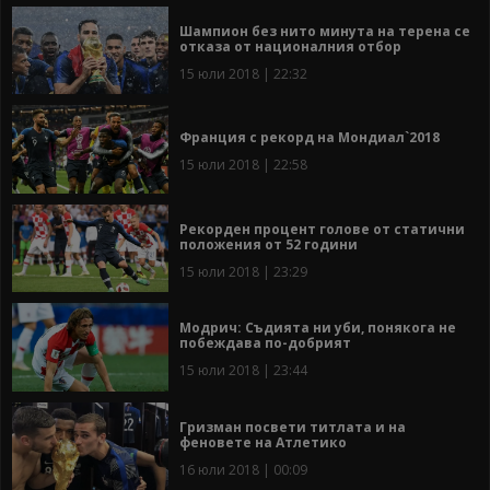
Шампион без нито минута на терена се
отказа от националния отбор
15 юли 2018 | 22:32
Франция с рекорд на Мондиал`2018
15 юли 2018 | 22:58
Рекорден процент голове от статични
положения от 52 години
15 юли 2018 | 23:29
Модрич: Съдията ни уби, понякога не
побеждава по-добрият
15 юли 2018 | 23:44
Гризман посвети титлата и на
феновете на Атлетико
16 юли 2018 | 00:09