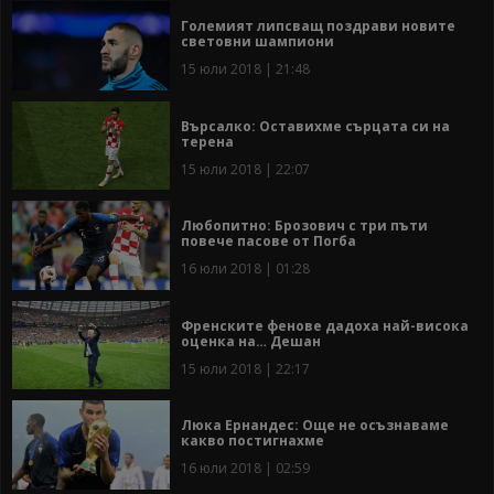
Големият липсващ поздрави новите
световни шампиони
15 юли 2018 | 21:48
Върсалко: Оставихме сърцата си на
терена
15 юли 2018 | 22:07
Любопитно: Брозович с три пъти
повече пасове от Погба
16 юли 2018 | 01:28
Френските фенове дадоха най-висока
оценка на… Дешан
15 юли 2018 | 22:17
Люка Ернандес: Още не осъзнаваме
какво постигнахме
16 юли 2018 | 02:59