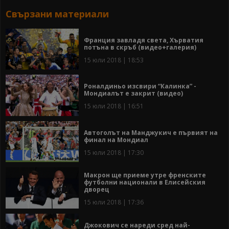
Свързани материали
Франция завладя света, Хърватия
потъна в скръб (видео+галерия)
15 юли 2018 | 18:53
Роналдиньо изсвири “Калинка” -
Мондиалът е закрит (видео)
15 юли 2018 | 16:51
Автоголът на Манджукич е първият на
финал на Мондиал
15 юли 2018 | 17:30
Макрон ще приеме утре френските
футболни национали в Елисейския
дворец
15 юли 2018 | 17:36
Джокович се нареди сред най-