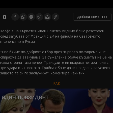
0
seconds
0
Добави коментар
of
0
seconds
Халфът на Хърватия Иван Ракитич видимо беше разстроен
след загубата от Франция с 2:4 на финала на Световното
първенство в Русия.
"Ние бяхме по-добрият отбор през първото полувреме и не
спирахме да атакуваме. За съжаление обаче късметът не бе на
наша страна тази вечер. Французите ни вкараха четири гола с
три удара във вратата. Трябва обаче да ги поздравя за успеха,
защото те си го заслужиха", коментира Ракитич.
RAK