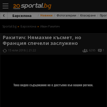
Барселона
Новини
Фотогалерии
Класиране
Прог
Sportal.bg
Барселона
Иван Ракитич
Ракитич: Нямахме късмет, но
Франция спечели заслужено
15 юли 2018 | 21:22
6295
1