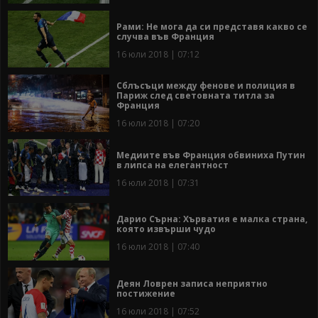
Рами: Не мога да си представя какво се
случва във Франция
16 юли 2018 | 07:12
Сблъсъци между фенове и полиция в
Париж след световната титла за
Франция
16 юли 2018 | 07:20
Медиите във Франция обвиниха Путин
в липса на елегантност
16 юли 2018 | 07:31
Дарио Сърна: Хърватия е малка страна,
която извърши чудо
16 юли 2018 | 07:40
Деян Ловрен записа неприятно
постижение
16 юли 2018 | 07:52