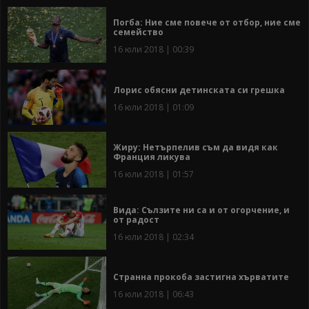
Погба: Ние сме повече от отбор, ние сме
семейство
16 юли 2018 | 00:39
Лорис обясни детинската си грешка
16 юли 2018 | 01:09
Жиру: Нетърпелив съм да видя как
Франция ликува
16 юли 2018 | 01:57
Вида: Сълзите ни са и от огорчение, и
от радост
16 юли 2018 | 02:34
Странна прокоба застигна хърватите
16 юли 2018 | 06:43