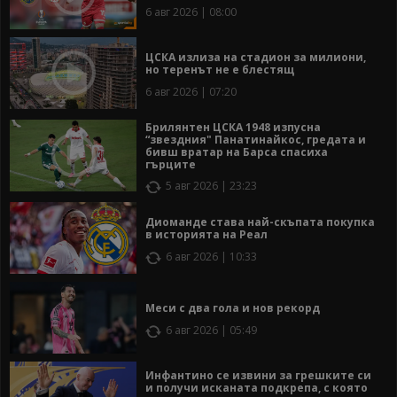
6 авг 2026 | 08:00
ЦСКА излиза на стадион за милиони,
но теренът не е блестящ
6 авг 2026 | 07:20
Брилянтен ЦСКА 1948 изпусна
“звездния" Панатинайкос, гредата и
бивш вратар на Барса спасиха
гърците
5 авг 2026 | 23:23
Диоманде става най-скъпата покупка
в историята на Реал
6 авг 2026 | 10:33
Меси с два гола и нов рекорд
6 авг 2026 | 05:49
Инфантино се извини за грешките си
и получи исканата подкрепа, с която