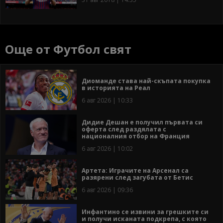
Още от Футбол свят
Диоманде става най-скъпата покупка
в историята на Реал
6 авг 2026 | 10:33
Дидие Дешан е получил първата си
оферта след раздялата с
националния отбор на Франция
6 авг 2026 | 10:02
Артета: Играчите на Арсенал са
разярени след загубата от Бетис
6 авг 2026 | 09:36
Инфантино се извини за грешките си
и получи исканата подкрепа, с която