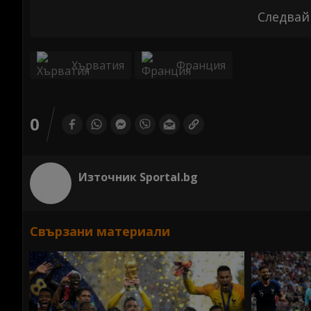
Следвай
Хърватия
Франция
0
Източник Sportal.bg
Свързани материали