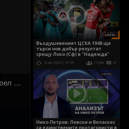
Въодушевеният ЦСКА 1948 ще
търси нов добър резултат
срещу Локо (Сф) в "Надежда"
8 авг 2026 | 07:05
11686
41
Нико Петров: Левски и Веласкес
са единствените протагонисти в