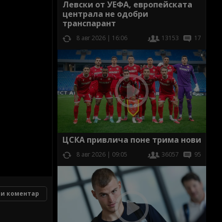
Левски от УЕФА, европейската
централа не одобри
транспарант
8 авг 2026 | 16:06
13153
17
ЦСКА привлича поне трима нови
8 авг 2026 | 09:05
36057
95
и коментар