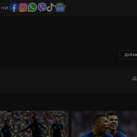
 ни:
Добав