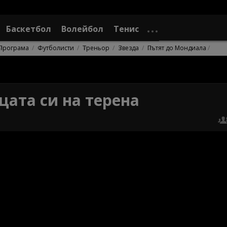
Баскетбол
Волейбол
Тенис
Програма
Футболисти
Треньор
Звезда
Пътят до Мондиала
цата си на терена