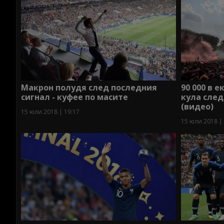
Макрон полудя след последния
90 000 в 
сигнал - куфее по масите
кула след
(видео)
15 юли 2018 | 19:17
15 юли 2018 |