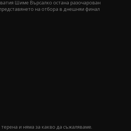
рватия Шиме Върсалко остана разочарован
т представянето на отбора в днешняи финал
 терена и няма за какво да съжаляваме.