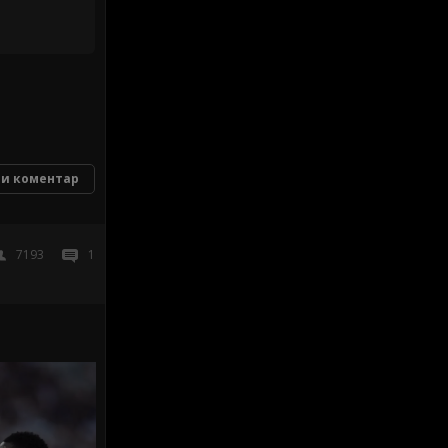
и коментар
7193
1