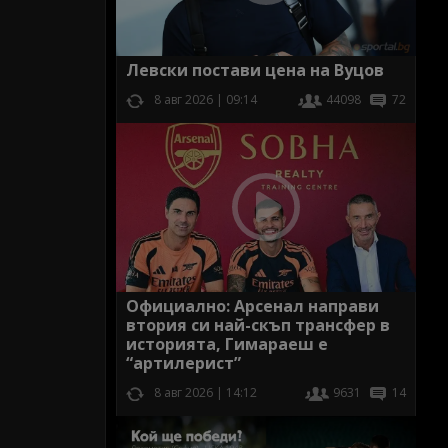
Левски постави цена на Вуцов
8 авг 2026 | 09:14
44098
72
Официално: Арсенал направи
втория си най-скъп трансфер в
историята, Гимараеш е
“артилерист”
8 авг 2026 | 14:12
9631
14