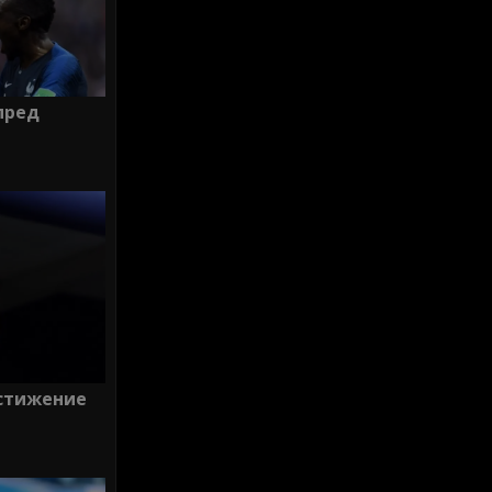
пред
остижение