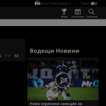
Вход / Регистрирай се
Игри
LiveScore
Търсене
Водещи Новини
7193
1
Нова сериозна санкция за