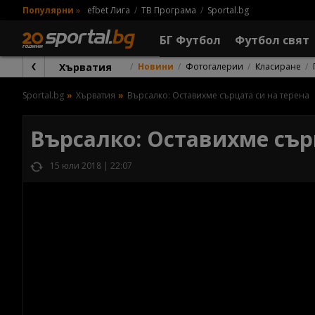
Популярни
»
efbet Лига
ТВ Програма
Sportal.bg
БГ Футбол
Футбол свят
Хърватия
Новини
Фотогалерии
Класиране
Sportal.bg
Хърватия
Върсалко: Оставихме сърцата си на терена
Върсалко: Оставихме сър
15 юли 2018 | 22:07