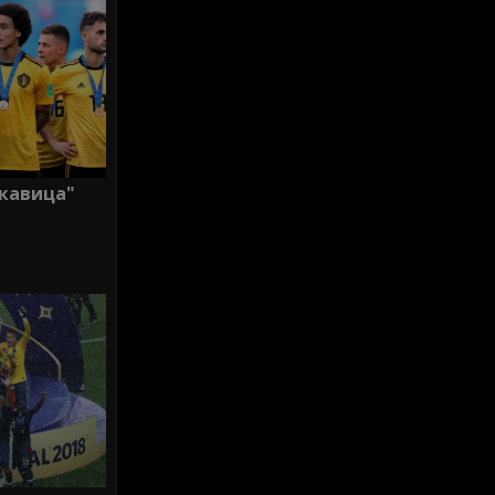
ъкавица"