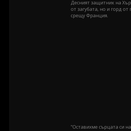
Десният защитник на Хъ
от загубата, но и горд о
срещу Франция.
"Оставихме сърцата си на