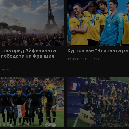
екстаз пред Айфеловата
Куртоа взе "Златната р
 победата на Франция
15 юли 2018 | 19:31
 19:18