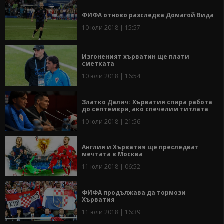
ФИФА отново разследва Домагой Вида
10 юли 2018 | 15:57
Изгоненият хърватин ще плати
сметката
10 юли 2018 | 16:54
Златко Далич: Хърватия спира работа
до септември, ако спечелим титлата
10 юли 2018 | 21:56
Англия и Хърватия ще преследват
мечтата в Москва
11 юли 2018 | 06:52
ФИФА продължава да тормози
Хърватия
11 юли 2018 | 16:39