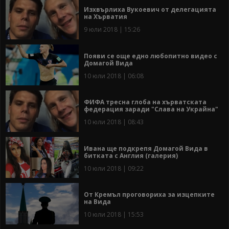
Изхвърлиха Вукоевич от делегацията
на Хърватия
9 юли 2018 | 15:26
Появи се още едно любопитно видео с
Домагой Вида
10 юли 2018 | 06:08
ФИФА тресна глоба на хърватската
федерация заради "Слава на Украйна"
10 юли 2018 | 08:43
Ивана ще подкрепя Домагой Вида в
битката с Англия (галерия)
10 юли 2018 | 09:22
От Кремъл проговориха за изцепките
на Вида
10 юли 2018 | 15:53