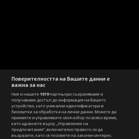
Поверителността на Вашите данни е
важна за нас
Ние и нашите
1019
партньори съхраняваме и
получаваме достъп до информация на Вашето
устройство, като уникални идентификатори в
бисквитки за обработка на лични данни. Можете да
приемете и управлявате своя избор по всяко време,
като щракнете върху „Управление на
предпочитания“, включително правото си да
възразите, като се позовете на законен интерес.