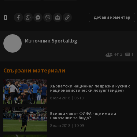
0
Добави коментар
Източник Sportal.bg
4412
1
Свързани материали
Хърватски национал подразни Русия с
националистически лозунг (видео)
8 юли 2018 | 06:13
Всички чакат ФИФА - ще има ли
наказание за Вида?
8 юли 2018 | 10:09