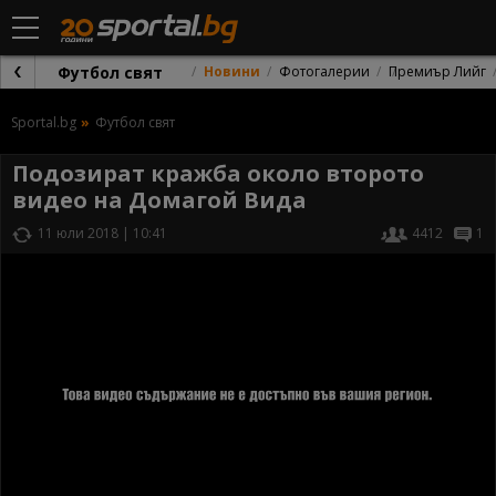
Футбол свят
Новини
Фотогалерии
Премиър Лийг
Sportal.bg
Футбол свят
Подозират кражба около второто
видео на Домагой Вида
11 юли 2018 | 10:41
4412
1