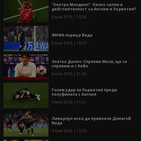
"Контра Мондиал": Колко силни в
действителност са Англия и Хърватия?
8 юли 2018 | 10:26
ФИФА порица Вида
8 юли 2018 | 16:59
Златко Далич: Спряхме Меси, ще се
справим и с Кейн
8 юли 2018 | 21:42
Голям удар за Хърватия преди
полуфинала с Англия
9 юли 2018 | 11:21
Ливърпул иска да привлече Домагой
Вида
9 юли 2018 | 13:39