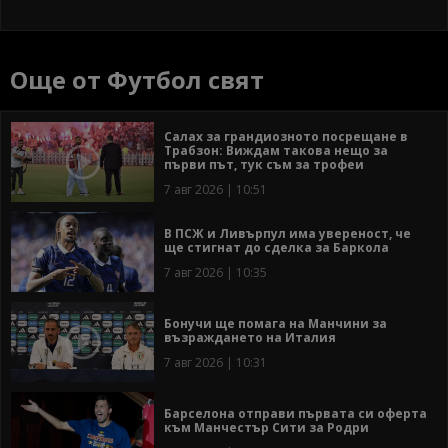
Още от Футбол свят
Салах за грандиозното посрещане в
Трабзон: Виждам такова нещо за
първи път, тук съм за трофеи
7 авг 2026 | 10:51
В ПСЖ и Ливърпул има увереност, че
ще стигнат до сделка за Баркола
7 авг 2026 | 10:35
Бонучи ще помага на Манчини за
възраждането на Италия
7 авг 2026 | 10:31
Барселона отправи първата си оферта
към Манчестър Сити за Родри