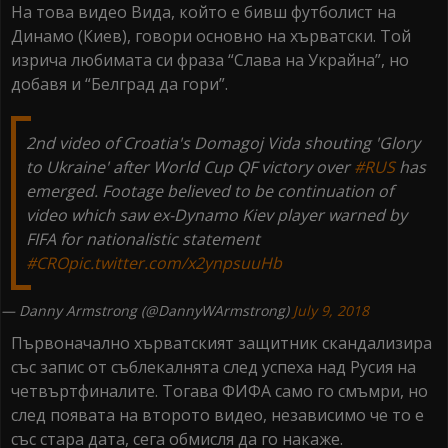
На това видео Вида, който е бивш футболист на
Динамо (Киев), говори основно на хърватски. Той
изрича любимата си фраза “Слава на Украйна”, но
добавя и “Белград да гори”.
2nd video of Croatia's Domagoj Vida shouting 'Glory
to Ukraine' after World Cup QF victory over
#RUS
has
emerged. Footage believed to be continuation of
video which saw ex-Dynamo Kiev player warned by
FIFA for nationalistic statement
#CRO
pic.twitter.com/x2ynpsuuHb
— Danny Armstrong (@DannyWArmstrong)
July 9, 2018
Първоначално хърватският защитник скандализира
със запис от съблекалнята след успеха над Русия на
четвъртфиналите. Тогава ФИФА само го смъмри, но
след появата на второто видео, независимо че то е
със стара дата, сега обмисля да го накаже.