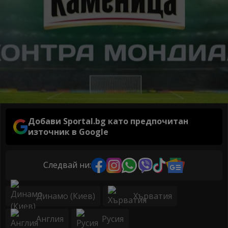
Добави Sportal.bg като предпочитан
източник в Google
Следвай ни:
Динамо (Киев)
Хърватия
Англия
Русия