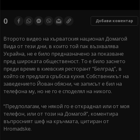
0
seconds
0
Добави коментар
of
0
seconds
Второто видео на хърватския национал Домагой
Вида от тези дни, в които той пак възхвалява
Украйна, не е било предназначено за показване
пред широката общественост. То е било заснето
преди време в киевския ресторант “Белград”, в
който се предлага сръбска кухня. Собственикът на
заведението Йован обясни, че записът е бил на
телефона му, но не го е споделял на никого.
“Предполагам, че някой го е откраднал или от моя
телефон, или от този на Домагой”, коментира
въпросният шеф на кръчмата, цитиран от
Hromadske.