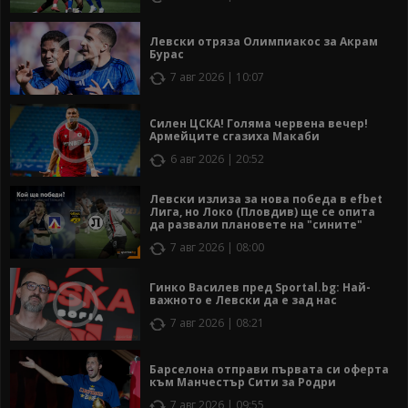
Левски отряза Олимпиакос за Акрам
Бурас
7 авг 2026 | 10:07
Силен ЦСКА! Голяма червена вечер!
Армейците сгазиха Макаби
6 авг 2026 | 20:52
Левски излиза за нова победа в efbet
Лига, но Локо (Пловдив) ще се опита
да развали плановете на "сините"
7 авг 2026 | 08:00
Гинко Василев пред Sportal.bg: Най-
важното е Левски да е зад нас
7 авг 2026 | 08:21
Барселона отправи първата си оферта
към Манчестър Сити за Родри
7 авг 2026 | 09:55