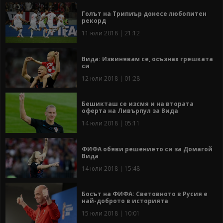
Голът на Трипиър донесе любопитен
рекорд
11 юли 2018 | 21:12
Вида: Извинявам се, осъзнах грешката
си
12 юли 2018 | 01:28
Бешикташ се изсмя и на втората
оферта на Ливърпул за Вида
14 юли 2018 | 05:11
ФИФА обяви решението си за Домагой
Вида
14 юли 2018 | 15:48
Босът на ФИФА: Световното в Русия е
най-доброто в историята
15 юли 2018 | 10:01