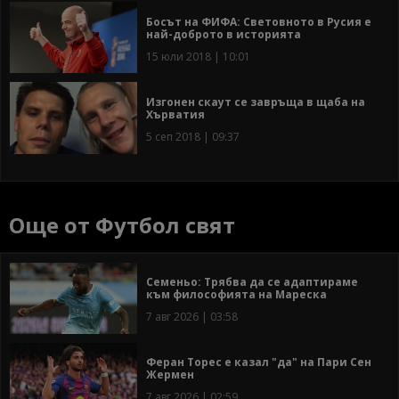
Босът на ФИФА: Световното в Русия е
най-доброто в историята
15 юли 2018 | 10:01
Изгонен скаут се завръща в щаба на
Хърватия
5 сеп 2018 | 09:37
Още от Футбол свят
Семеньо: Трябва да се адаптираме
към философията на Мареска
7 авг 2026 | 03:58
Феран Торес е казал "да" на Пари Сен
Жермен
7 авг 2026 | 02:59