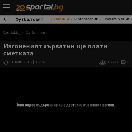
Футбол свят
Новини
Фотогалерии
Премиър Лийг
Sportal.bg
Футбол свят
Изгоненият хърватин ще плати
сметката
10 юли 2018 | 16:54
18850
1