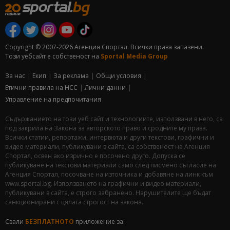
Copyright © 2007-2026 Агенция Спортал. Всички права запазени.
Този уебсайт е собственост на
Sportal Media Group
За нас
Екип
За рекламa
Общи условия
Етични правила на НСС
Лични данни
Управление на предпочитания
Съдържанието на този уеб сайт и технологиите, използвани в него, са
под закрила на Закона за авторското право и сродните му права.
Всички статии, репортажи, интервюта и други текстови, графични и
видео материали, публикувани в сайта, са собственост на Агенция
Спортал, освен ако изрично е посочено друго. Допуска се
публикуване на текстови материали само след писмено съгласие на
Агенция Спортал, посочване на източника и добавяне на линк към
www.sportal.bg. Използването на графични и видео материали,
публикувани в сайта, е строго забранено. Нарушителите ще бъдат
санкционирани с цялата строгост на закона.
Свали
БЕЗПЛАТНОТО
приложение за: