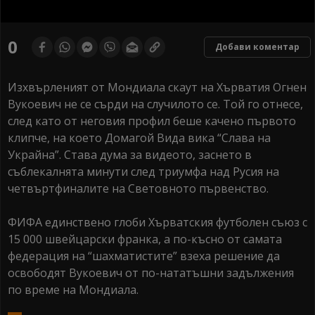
0
seconds
0
Добави коментар
of
0
seconds
Изхвърленият от Мондиала скаут на Хърватия Огнен
Вукоевич не се сърди на случилото се. Той го отнесе,
след като от неговия профил беше качено първото
клипче, на което Домагой Вида вика “Слава на
Украйна”. Става дума за видеото, заснето в
съблекалнята минути след триумфа над Русия на
четвъртфиналите на Световното първенство.
ФИФА единствено глоби Хърватския футболен съюз с
15 000 швейцарски франка, а по-късно от самата
федерация на “шахматистите” взеха решение да
освободят Вукоевич от по-нататъшни задължения
по време на Мондиала.