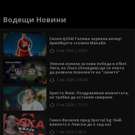
Водещи Новини
Силен ЦСКА! Голяма червена вечер!
Армейците сгазиха Макаби
6 авг 2026 | 20:52
Левски излиза за нова победа в efbet
Лига, но Локо (Пловдив) ще се опита
да развали плановете на "сините"
7 авг 2026 | 08:00
Христо Янев: Поздравявам момчетата,
но трябва да останем смирени
6 авг 2026 | 21:12
Гинко Василев пред Sportal.bg: Най-
важното е Левски да е зад нас
7 авг 2026 | 08:21