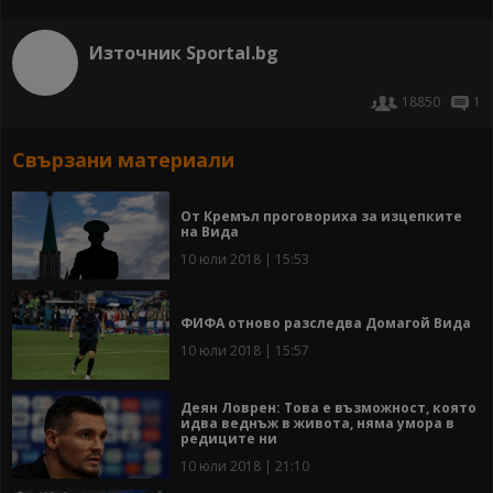
Източник Sportal.bg
18850
1
Свързани материали
От Кремъл проговориха за изцепките
на Вида
10 юли 2018 | 15:53
ФИФА отново разследва Домагой Вида
10 юли 2018 | 15:57
Деян Ловрен: Това е възможност, която
идва веднъж в живота, няма умора в
редиците ни
10 юли 2018 | 21:10