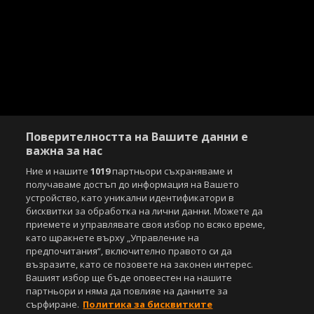
Поверителността на Вашите данни е
важна за нас
Ние и нашите
1019
партньори съхраняваме и
получаваме достъп до информация на Вашето
устройство, като уникални идентификатори в
бисквитки за обработка на лични данни. Можете да
приемете и управлявате своя избор по всяко време,
като щракнете върху „Управление на
предпочитания“, включително правото си да
възразите, като се позовете на законен интерес.
Вашият избор ще бъде оповестен на нашите
партньори и няма да повлияе на данните за
сърфиране.
Политика за бисквитките