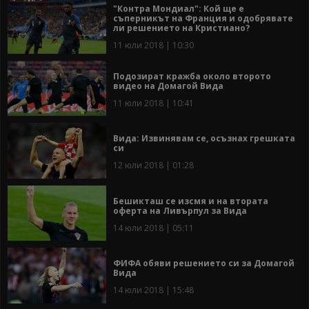
"Контра Мондиал": Кой ще е
съперникът на Франция и одобрявате
ли решението на Кристиано?
11 юли 2018 | 10:30
Подозират кражба около второто
видео на Домагой Вида
11 юли 2018 | 10:41
Вида: Извинявам се, осъзнах грешката
си
12 юли 2018 | 01:28
Бешикташ се изсмя и на втората
оферта на Ливърпул за Вида
14 юли 2018 | 05:11
ФИФА обяви решението си за Домагой
Вида
14 юли 2018 | 15:48