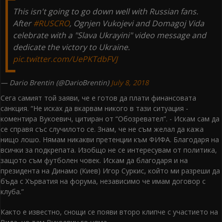
This isn't going to go down well with Russian fans.
After
#RUSCRO
, Ognjen Vukojevi and Domagoj Vida
celebrate with a "Slava Ukrayini" video message and
dedicate the victory to Ukraine.
pic.twitter.com/UePKTdbFVJ
— Dario Brentin (@DarioBrentin)
July 8, 2018
Сега самият той заяви, че е готов да плати финансовата
санкция. “Не исках да вкарвам никого в тази ситуация -
коментира Вукоевич, цитиран от “Обозревател”. - Искам сам да
се справя със случилото се. Знам, че не съм желал да кажа
нищо лошо. Нямам никакви претенции към ФИФА. Благодаря на
всички за подкрепата. Изобщо не се интересувам от политика,
защото съм футболен човек. Искам да благодаря и на
президента на Динамо (Киев) Игор Суркис, който ми разреши да
бъда с Хърватия на форума, независимо че имам договор с
клуба.”
Както е известно, снощи се появи второ клипче с участието на