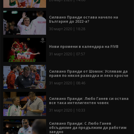
Силвано Пранди остава начело на
България до 2022-а?
30 март 2020 | 18:28
Нови промени в календара на FIVB
31 март 2020 | 07:57
Силвано Пранди от Шомон: Успявам да
правя по някоя разходка и леко кросче
31 март 2020 | 08:46
Силвано Пранди: Любо Ганев си остана
все така интелигентен човек
31 март 2020 | 10:33
Силвано Пранди: С Любо Ганев
обсъдихме да продължим да работим
заедно