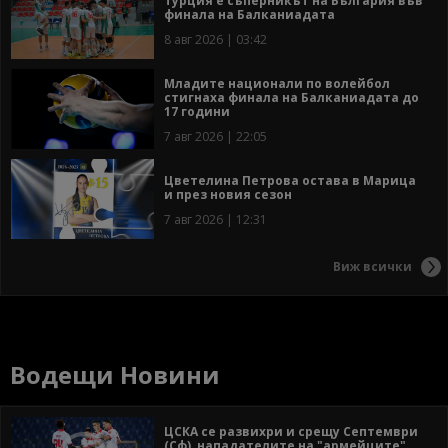
Турция е съперникът на България във
финала на Балканиадата
8 авг 2026 | 03:42
Младите национали по волейбол
стигнаха финала на Балканиадата до
17 години
7 авг 2026 | 22:05
Цветелина Петрова остава в Марица
и през новия сезон
7 авг 2026 | 12:31
Виж всички
Водещи Новини
ЦСКА се развихри и срещу Септември
(Сф), нападателите на "армейците"