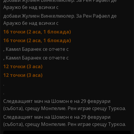
добави Жулиен Винкелмюлер. За Рен Рафаел де
Араужо бе над всички с
добави Жулиен Винкелмюлер. За Рен Рафаел де
Араужо бе над всички с
16 точки (2 аса, 1 блокада)
16 точки (2 аса, 1 блокада)
, Камил Баранек се отчете с
, Камил Баранек се отчете с
12 точки (3 аса)
12 точки (3 аса)
.
.
Следващият мач на Шомон е на 29 февруари
(събота), срещу Монпелие. Рен играе срещу Туркоа.
Следващият мач на Шомон е на 29 февруари
(събота), срещу Монпелие. Рен играе срещу Туркоа.