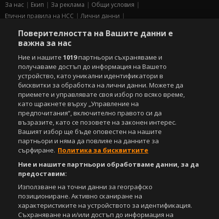
За нас
Екип
За рекламa
Общи условия
Етични правила на НСС
Лични данни
Управление на предпочитания
Поверителността на Вашите данни е
важна за нас
Съдържанието на този уеб сайт и технологиите, използвани в него, са
под закрила на Закона за авторското право и сродните му права.
Ние и нашите
1019
партньори съхраняваме и
Всички статии, репортажи, интервюта и други текстови, графични и
получаваме достъп до информация на Вашето
видео материали, публикувани в сайта, са собственост на Агенция
устройство, като уникални идентификатори в
Спортал, освен ако изрично е посочено друго. Допуска се
бисквитки за обработка на лични данни. Можете да
публикуване на текстови материали само след писмено съгласие на
приемете и управлявате своя избор по всяко време,
Агенция Спортал, посочване на източника и добавяне на линк към
като щракнете върху „Управление на
www.sportal.bg. Използването на графични и видео материали,
предпочитания“, включително правото си да
публикувани в сайта, е строго забранено. Нарушителите ще бъдат
възразите, като се позовете на законен интерес.
санкционирани с цялата строгост на закона.
Вашият избор ще бъде оповестен на нашите
партньори и няма да повлияе на данните за
Свали
БЕЗПЛАТНОТО
приложение за:
сърфиране.
Политика за бисквитките
iOS
Android
Ние и нашите партньори обработваме данни, за да
предоставим:
Powered by:
Използване на точни данни за географско
позициониране. Активно сканиране на
характеристиките на устройството за идентификация.
Съхраняване на и/или достъп до информация на