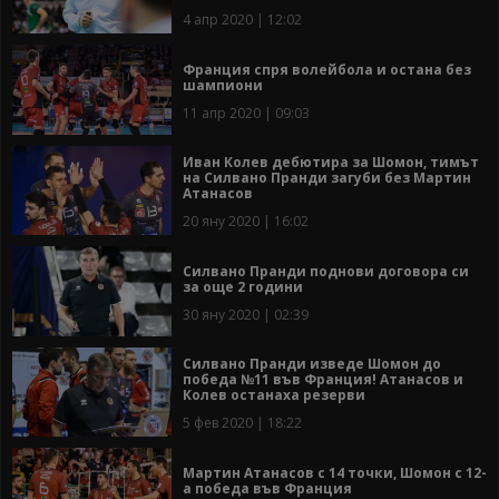
4 апр 2020 | 12:02
Франция спря волейбола и остана без
шампиони
11 апр 2020 | 09:03
Иван Колев дебютира за Шомон, тимът
на Силвано Пранди загуби без Мартин
Атанасов
20 яну 2020 | 16:02
Силвано Пранди поднови договора си
за още 2 години
30 яну 2020 | 02:39
Силвано Пранди изведе Шомон до
победа №11 във Франция! Атанасов и
Колев останаха резерви
5 фев 2020 | 18:22
Мартин Атанасов с 14 точки, Шомон с 12-
а победа във Франция