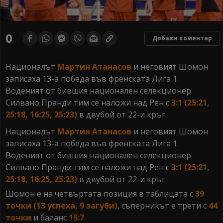
0
Добави коментар
Националът
Мартин Атанасов
и неговият Шомон
записаха 13-а победа във френската Лига 1.
Воденият от бившия национален селекционер
Силвано Пранди тим се наложи над Рен с
3:1 (25:21,
25:18, 16:25, 25:23)
в двубой от 22-и кръг.
Националът
Мартин Атанасов
и неговият Шомон
записаха 13-а победа във френската Лига 1.
Воденият от бившия национален селекционер
Силвано Пранди тим се наложи над Рен с
3:1 (25:21,
25:18, 16:25, 25:23)
в двубой от 22-и кръг.
Шомон е на четвъртата позиция в таблицата с
39
точки (13 успеха, 9 загуби)
, съперникът е трети с
44
точки
и баланс
15:7
.