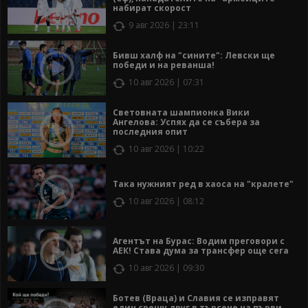
набират скорост
9 авг 2026 | 23:11
Бивш халф на "сините": Левски ще
победи и на реванша!
10 авг 2026 | 07:31
Световната шампионка Вики
Ангелова: Успях да се събера за
последния опит
10 авг 2026 | 10:22
Така нужният ред в хаоса на "кралете"
10 авг 2026 | 08:12
Агентът на Бурас: Водим преговори с
АЕК! Става дума за трансфер още сега
10 авг 2026 | 09:30
Ботев (Враца) и Славия се изправят
един срещу друг в търсене на първи