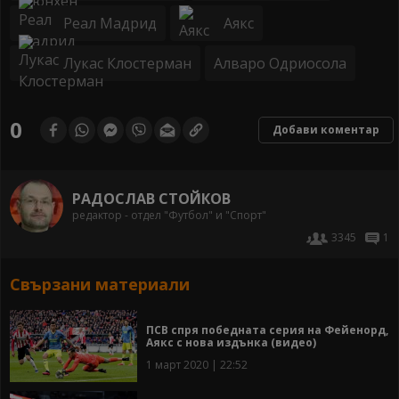
Реал Мадрид
Аякс
Лукас Клостерман
Алваро Одриосола
0
Добави коментар
РАДОСЛАВ СТОЙКОВ
редактор - отдел "Футбол" и "Спорт"
3345
1
Свързани материали
ПСВ спря победната серия на Фейенорд,
Аякс с нова издънка (видео)
1 март 2020 | 22:52