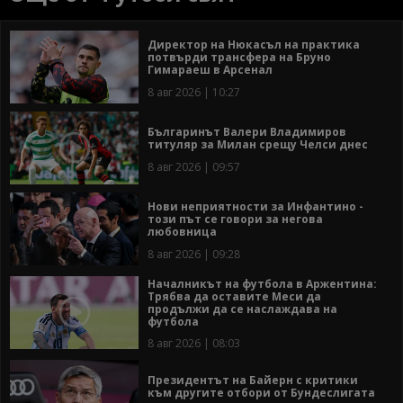
Директор на Нюкасъл на практика
потвърди трансфера на Бруно
Гимараеш в Арсенал
8 авг 2026 | 10:27
Българинът Валери Владимиров
титуляр за Милан срещу Челси днес
8 авг 2026 | 09:57
Нови неприятности за Инфантино -
този път се говори за негова
любовница
8 авг 2026 | 09:28
Началникът на футбола в Аржентина:
Трябва да оставите Меси да
продължи да се наслаждава на
футбола
8 авг 2026 | 08:03
Президентът на Байерн с критики
към другите отбори от Бундеслигата