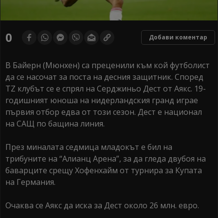
0
Добави коментар
В Байерн (Мюнхен) са преценили към кой футболист
да се насочат за поста на десния защитник. Според
TZ клубът се е спрял на Серджиньо Дест от Аякс. 19-
годишният юноша на нидерландския гранд играе
първия отбор едва от този сезон. Дест е национал
на САЩ по бащина линия.
През миналата седмица младокът е бил на
трибуните на “Алианц Арена”, за да гледа двубоя на
баварците срещу Хофенхайм от турнира за Купата
на Германия.
Очаква се Аякс да иска за Дест около 26 млн. евро.