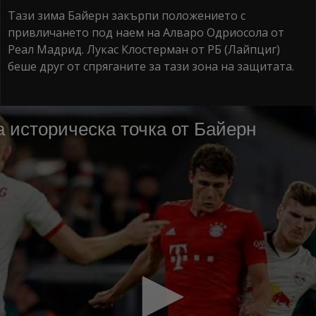
Тази зима Байерн закърпи положението с
привличането под наем на Алваро Одриосола от
Реал Мадрид. Лукас Клостерман от РБ (Лайпциг)
беше друг от спряганите за тази зона на защитата.