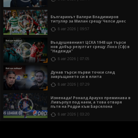
Българинът Валери Владимиров
титуляр за Милан срещу Челси днес
8 авг 2026 | 09:57
Въодушевеният ЦСКА 1948 ще търси
нов добър резултат срещу Локо (Сф) в
"Надежда"
8 авг 2026 | 07:05
Дунав търси първи точки след
завръщането си в елита
8 авг 2026 | 07:29
Изненада! Роналд Араухо преминава в
Ливърпул под наем, а това отваря
пътя на Родри към Барселона
8 авг 2026 | 03:20