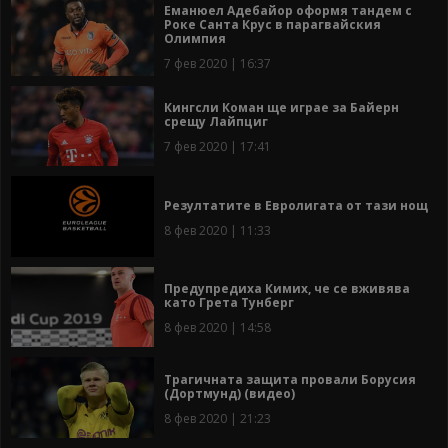
Еманюел Адебайор оформя тандем с
Роке Санта Крус в парагвайския
Олимпия
7 фев 2020 | 16:37
Кингсли Коман ще играе за Байерн
срещу Лайпциг
7 фев 2020 | 17:41
Резултатите в Евролигата от тази нощ
8 фев 2020 | 11:33
Предупредиха Кимих, че се вживява
като Грета Тунберг
8 фев 2020 | 14:58
Трагичната защита провали Борусия
(Дортмунд) (видео)
8 фев 2020 | 21:23