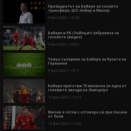
Президентът на Байерн за скъпите
трансфери, ШЛ, Нойер и Мюлер
9 фев 2020 | 15:38
Байерн и РБ (Лайпциг) забравиха за
головете (видео)
9 фев 2020 | 20:53
Тежък съперник за Байерн за Купата на
Германия
9 фев 2020 | 19:15
Байерн приготви 75 милиона за една от
големите звезди на Ливърпул
10 фев 2020 | 12:13
Мюлер е готов с отговора си при покана
от Льов
10 фев 2020 | 13:32