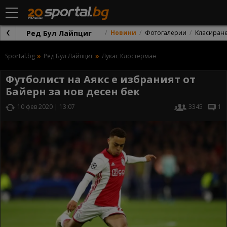
Ред Бул Лайпциг
Новини
Фотогалерии
Класиран
Sportal.bg
Ред Бул Лайпциг
Лукас Клостерман
Футболист на Аякс е избраният от
Байерн за нов десен бек
10 фев 2020 | 13:07
3345
1