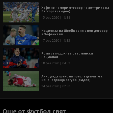
Хофе не намери отговор на хеттрика на
Вегхорст (видео)
15 фев 2020 | 18:38
Национал на Швейцария с нов договор
в Хофенхайм
17 фев 2020 | 18:33
Рома се подсилва с германски
национал
18 фев 2020 | 04:52
Аякс даде шанс на преследвачите с
изненадваща загуба (видео)
24 фев 2020 | 02:38
Още от Футбол свят