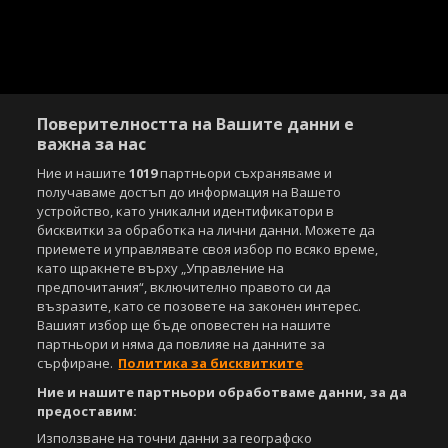
Поверителността на Вашите данни е
важна за нас
Ние и нашите
1019
партньори съхраняваме и
получаваме достъп до информация на Вашето
устройство, като уникални идентификатори в
бисквитки за обработка на лични данни. Можете да
приемете и управлявате своя избор по всяко време,
като щракнете върху „Управление на
предпочитания“, включително правото си да
възразите, като се позовете на законен интерес.
Вашият избор ще бъде оповестен на нашите
партньори и няма да повлияе на данните за
сърфиране.
Политика за бисквитките
Ние и нашите партньори обработваме данни, за да
предоставим:
Използване на точни данни за географско