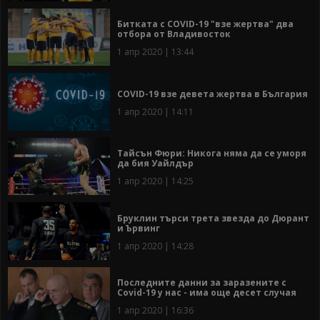
Битката с COVID-19 "взе жертва" два
отбора от Владивосток
1 апр 2020 | 13:44
COVID-19 взе девета жертва в България
1 апр 2020 | 14:11
Тайсън Фюри: Никога няма да се уморя
да бия Уайлдър
1 апр 2020 | 14:25
Бруклин търси трета звезда до Дюрант
и Ървинг
1 апр 2020 | 14:28
Последните данни за заразените с
Covid-19 у нас - има още десет случая
1 апр 2020 | 16:36