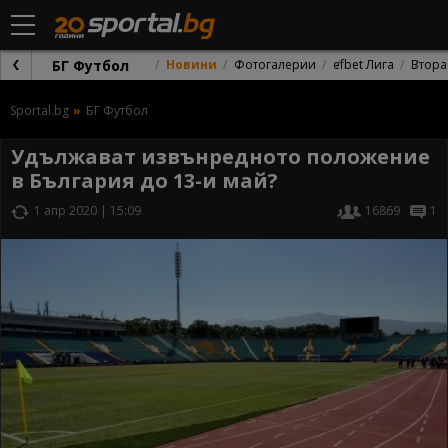
БГ Футбол
Новини
Фотогалерии
efbet Лига
Втора
Sportal.bg
БГ Футбол
Удължават извънредното положение
в България до 13-и май?
1 апр 2020 | 15:09
16869
1