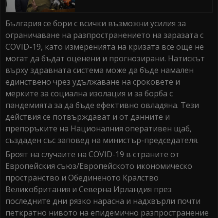
България се бори с всички възможни усилия за
ограничаване на разпространението на заразата с
COVID-19, като измеренията на кризата все още не
могат да бъдат оценени и прогнозирани. Натискът
върху здравната система може да бъде намален
единствено чрез удължаване на сроковете и
мерките за социална изолация и за борба с
пандемията за да бъде ефективно овладяна. Тези
действия се потвърждават и от данните и
препоръките на Националния оперативен щаб,
създаден със заповед на министър-председателя.
Броят на случаите на COVID-19 в страните от
Европейския съюз/Европейското икономическо
пространство и Обединеното Кралство
Великобритания и Северна Ирландия през
последните дни рязко нарасна и надхвърли почти
петкратно нивото на епидемично разпространение