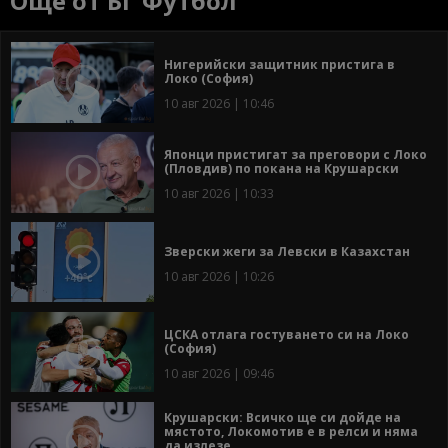
Още от БГ Футбол
Нигерийски защитник пристига в
Локо (София)
10 авг 2026 | 10:46
Японци пристигат за преговори с Локо
(Пловдив) по покана на Крушарски
10 авг 2026 | 10:33
Зверски жеги за Левски в Казахстан
10 авг 2026 | 10:26
ЦСКА отлага гостуването си на Локо
(София)
10 авг 2026 | 09:46
Крушарски: Всичко ще си дойде на
мястото, Локомотив е в релси и няма
да излезе