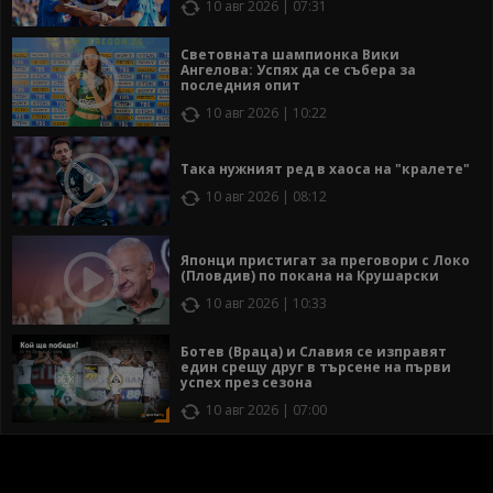
10 авг 2026 | 07:31
Световната шампионка Вики
Ангелова: Успях да се събера за
последния опит
10 авг 2026 | 10:22
Така нужният ред в хаоса на "кралете"
10 авг 2026 | 08:12
Японци пристигат за преговори с Локо
(Пловдив) по покана на Крушарски
10 авг 2026 | 10:33
Ботев (Враца) и Славия се изправят
един срещу друг в търсене на първи
успех през сезона
10 авг 2026 | 07:00