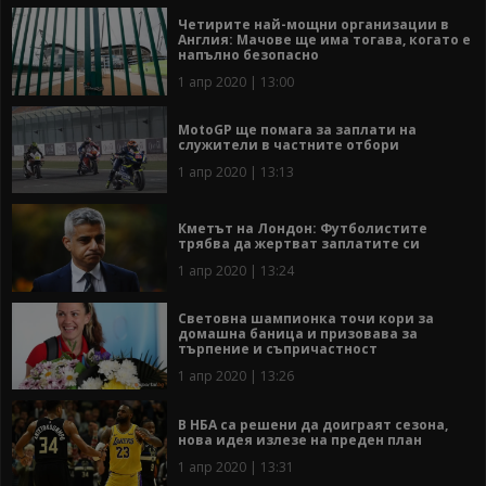
Четирите най-мощни организации в
Англия: Мачове ще има тогава, когато е
напълно безопасно
1 апр 2020 | 13:00
MotoGP ще помага за заплати на
служители в частните отбори
1 апр 2020 | 13:13
Кметът на Лондон: Футболистите
трябва да жертват заплатите си
1 апр 2020 | 13:24
Световна шампионка точи кори за
домашна баница и призовава за
търпение и съпричастност
1 апр 2020 | 13:26
В НБА са решени да доиграят сезона,
нова идея излезе на преден план
1 апр 2020 | 13:31