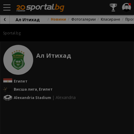
Ал Итихад
Новини
Фотогалерии
Класиране
Про
Sportal.bg
Ал Итихад
Египет
Висша лига, Египет
| Alexandria
Alexandria Stadium