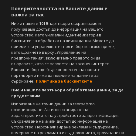
Поверителността на Вашите данни е
важна за нас
Ние и нашите
1019
партньори съхраняваме и
получаваме достъп до информация на Вашето
устройство, като уникални идентификатори в
бисквитки за обработка на лични данни. Можете да
приемете и управлявате своя избор по всяко време,
като щракнете върху „Управление на
предпочитания“, включително правото си да
възразите, като се позовете на законен интерес.
Вашият избор ще бъде оповестен на нашите
партньори и няма да повлияе на данните за
сърфиране.
Политика за бисквитките
Ние и нашите партньори обработваме данни, за да
предоставим:
Използване на точни данни за географско
позициониране. Активно сканиране на
характеристиките на устройството за идентификация.
Съхраняване на и/или достъп до информация на
устройство. Персонализирана реклама и съдържание,
измерване на рекламата и съдържанието, проучване на