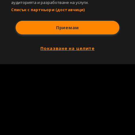
аудиторията и разработване на услуги.
Списък с партньори (доставчици)
Приемам
Показване на целите
Copyright © 2007-2026 Агенция Спортал. Всички права запазени.
Този уебсайт е собственост на
Sportal Media Group
За нас
Екип
За рекламa
Общи условия
Етични правила на НСС
Лични данни