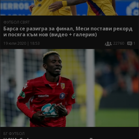
ФУТБОЛ СВЯТ
Барса се разигра за финал, Меси постави рекорд
и посяга към нов (видео + галерия)
19 юли 2020 | 18:53
22760
1
БГ ФУТБОЛ