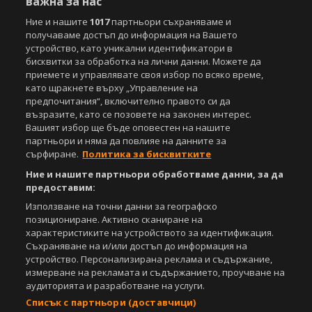
важна за нас
Ние и нашите
1017
партньори съхраняваме и
получаваме достъп до информация на Вашето
устройство, като уникални идентификатори в
бисквитки за обработка на лични данни. Можете да
приемете и управлявате своя избор по всяко време,
като щракнете върху „Управление на
предпочитания“, включително правото си да
възразите, като се позовете на законен интерес.
Вашият избор ще бъде оповестен на нашите
партньори и няма да повлияе на данните за
сърфиране.
Политика за бисквитките
Ние и нашите партньори обработваме данни, за да
предоставим:
Използване на точни данни за географско
позициониране. Активно сканиране на
характеристиките на устройството за идентификация.
Съхраняване на и/или достъп до информация на
устройство. Персонализирана реклама и съдържание,
измерване на рекламата и съдържанието, проучване на
аудиторията и разработване на услуги.
Списък с партньори (доставчици)