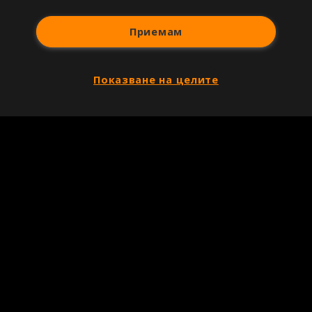
Приемам
Показване на целите
Copyright © 2007-2026 Агенция Спортал. Всички права запазени.
Този уебсайт е собственост на
Sportal Media Group
За нас
Екип
За рекламa
Общи условия
Етични правила на НСС
Лични данни
Управление на предпочитания