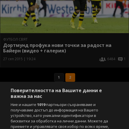
ФУТБОЛ СВЯТ
Дортмунд профука нови точки за радост на
Байерн (видео + галерия)
27 сеп 2015 | 19:24
6484
1
1
2
Поверителността на Вашите данни е
важна за нас
Ние и нашите
1019
партньори съхраняваме и
получаваме достъп до информация на Вашето
устройство, като уникални идентификатори в
бисквитки за обработка на лични данни. Можете да
приемете и управлявате своя избор по всяко време,