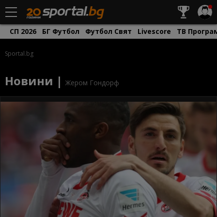
СП 2026
БГ Футбол
Футбол Свят
Livescore
ТВ Програ
Sportal.bg
Новини |
Жером Гондорф