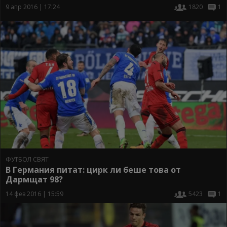
9 апр 2016 | 17:24
1820
1
ФУТБОЛ СВЯТ
В Германия питат: цирк ли беше това от
Дармщат 98?
14 фев 2016 | 15:59
5423
1