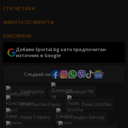
СТАТИСТИКА!
МИНУТА ПО МИНУТА!
КЛАСИРАНЕ!
Добави Sportal.bg като предпочитан
източник в Google
Следвай ни:
Хамбургер
Дармщат 98
Константин Рауш
Люис Холтби
Емир Спахич
Сандро Вагнер