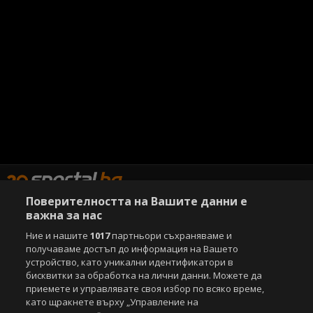
Поверителността на Вашите данни е
важна за нас
Copyright © 2007-2026 Агенция Спортал. Всички права запазени.
Ние и нашите
1017
партньори съхраняваме и
Този уебсайт е собственост на
Sportal Media Group
получаваме достъп до информация на Вашето
устройство, като уникални идентификатори в
За нас
Екип
За рекламa
Общи условия
бисквитки за обработка на лични данни. Можете да
приемете и управлявате своя избор по всяко време,
Етични правила на НСС
Лични данни
като щракнете върху „Управление на
Управление на предпочитания