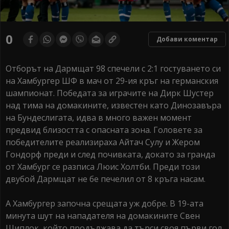
0
Добави коментар
Отборът на Дармщат 98 спечели с 2:1 гостуването си
на Хамбургер ШФ в мач от 29-ия кръг на германския
шампионат. Победата за играчите на Дирк Шустер
над тима на домакините, известен като Динозавъра
на Бундеслигата, идва в много важен момент
предвид близостта с опасната зона. Головете за
победителите реализираха Айтач Сулу и Жером
Гондорф преди и след почивката, докато за гранда
от Хамбург се разписа Люис Холтби. Преди този
двубой Дармщат не бе печелил от 8 кръга насам.
А Хамбургер започна срещата уж добре. В 19-ата
минута шут на нападателя на домакините Свен
Шиплок, който продължава да търси своя първи гол