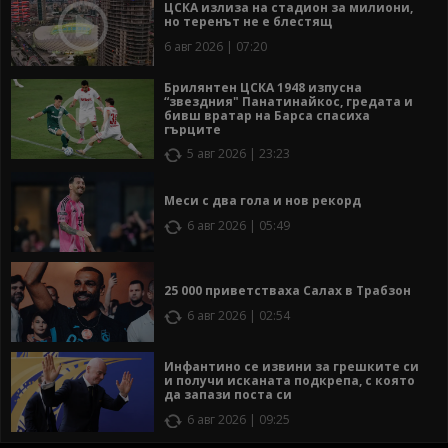
ЦСКА излиза на стадион за милиони,
но теренът не е блестящ
6 авг 2026 | 07:20
Брилянтен ЦСКА 1948 изпусна
“звездния" Панатинайкос, гредата и
бивш вратар на Барса спасиха
гърците
5 авг 2026 | 23:23
Меси с два гола и нов рекорд
6 авг 2026 | 05:49
25 000 приветстваха Салах в Трабзон
6 авг 2026 | 02:54
Инфантино се извини за грешките си
и получи исканата подкрепа, с която
да запази поста си
6 авг 2026 | 09:25