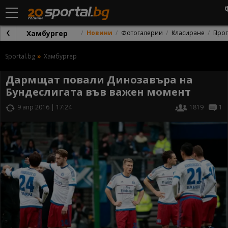
Хамбургер
Новини
Фотогалерии
Класиране
Про
Sportal.bg
Хамбургер
Дармщат повали Динозавъра на
Бундеслигата във важен момент
9 апр 2016 | 17:24
1819
1