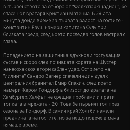
в първенството за отбора от "Фолкспаркщадион", бе
спасен от вратаря Кристиан Матениа. В 38-ата
минута дойде време за първата радост на гостите -
Константин Рауш намери капитана Сулу при
близката греда, след което последва голов изстрел с
глава.
Попадението на защитника вдъхнови гостуващия
състав и скоро след почивката хората на Шустер
нанесоха своя втори саблен удар. Острието на
"лилиите" Сандро Вагнер спечели един дуел с
централния бранител Емир Спахич, след което
намери Жером Гондорф в близост до вратата на
Хамбургер. Халфът не срещна проблеми и прати
топката в мрежата - 2:0. Това бе първият гол през
сезона за Гондорф. В самия край Холтби намали
преднината на гостите, но за нещо повече в мача
нямаше време.