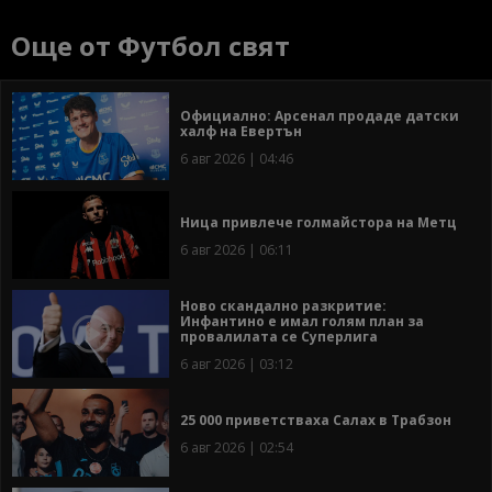
Още от Футбол свят
Официално: Арсенал продаде датски
халф на Евертън
6 авг 2026 | 04:46
Ница привлече голмайстора на Метц
6 авг 2026 | 06:11
Ново скандално разкритие:
Инфантино е имал голям план за
провалилата се Суперлига
6 авг 2026 | 03:12
25 000 приветстваха Салах в Трабзон
6 авг 2026 | 02:54