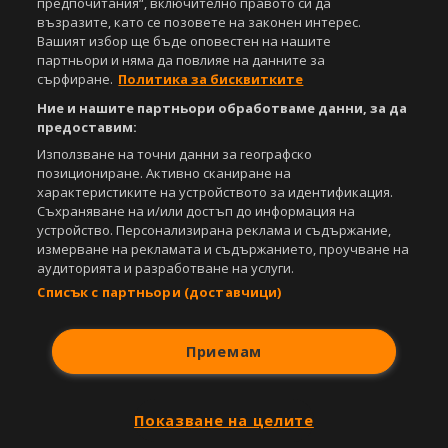
предпочитания“, включително правото си да
възразите, като се позовете на законен интерес.
Съдържанието на този уеб сайт и технологиите, използвани в него, са
Вашият избор ще бъде оповестен на нашите
под закрила на Закона за авторското право и сродните му права.
партньори и няма да повлияе на данните за
Всички статии, репортажи, интервюта и други текстови, графични и
сърфиране.
Политика за бисквитките
видео материали, публикувани в сайта, са собственост на Агенция
Спортал, освен ако изрично е посочено друго. Допуска се
Ние и нашите партньори обработваме данни, за да
публикуване на текстови материали само след писмено съгласие на
предоставим:
Агенция Спортал, посочване на източника и добавяне на линк към
www.sportal.bg. Използването на графични и видео материали,
Използване на точни данни за географско
публикувани в сайта, е строго забранено. Нарушителите ще бъдат
позициониране. Активно сканиране на
санкционирани с цялата строгост на закона.
характеристиките на устройството за идентификация.
Съхраняване на и/или достъп до информация на
Свали
БЕЗПЛАТНОТО
приложение за:
устройство. Персонализирана реклама и съдържание,
измерване на рекламата и съдържанието, проучване на
iOS
Android
аудиторията и разработване на услуги.
Списък с партньори (доставчици)
Powered by:
Приемам
Показване на целите