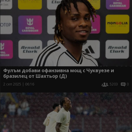
Фулъм добави офанзивна мощ с Чуквуезе и
бразилец от Шахтьор (Д)
2 сеп 2025 | 06:16
5203
0