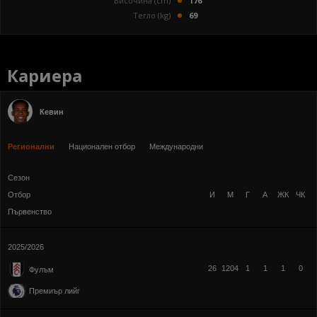
Височина (cm)
176
Тегло (kg)
69
Кариера
Кевин
Регионални
Национален отбор
Международни
Сезон
Отбор
И
М
Г
А
ЖК
ЧК
Първенство
2025/2026
26
1204
1
1
1
0
Фулъм
Премиър лийг