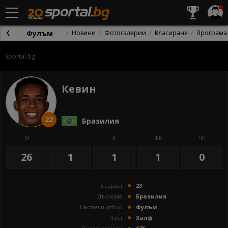
Фулъм
Новини
Фотогалерии
Класиране
Програма
Sportal.bg
Кевин
22
Бразилия
М
Г
А
ЖК
ЧК
26
1
1
1
0
Възраст
23
Държава
Бразилия
Настоящ отбор
Фулъм
Пост
Халф