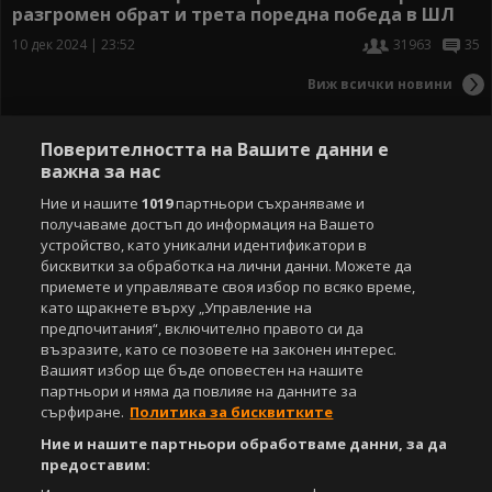
разгромен обрат и трета поредна победа в ШЛ
10 дек 2024 | 23:52
31963
35
Виж всички новини
Поверителността на Вашите данни е
важна за нас
Ние и нашите
1019
партньори съхраняваме и
получаваме достъп до информация на Вашето
устройство, като уникални идентификатори в
бисквитки за обработка на лични данни. Можете да
приемете и управлявате своя избор по всяко време,
като щракнете върху „Управление на
предпочитания“, включително правото си да
възразите, като се позовете на законен интерес.
Вашият избор ще бъде оповестен на нашите
партньори и няма да повлияе на данните за
сърфиране.
Политика за бисквитките
Ние и нашите партньори обработваме данни, за да
предоставим: