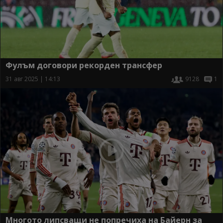
Фулъм договори рекорден трансфер
31 авг 2025 | 14:13
9128
1
Многото липсващи не попречиха на Байерн за