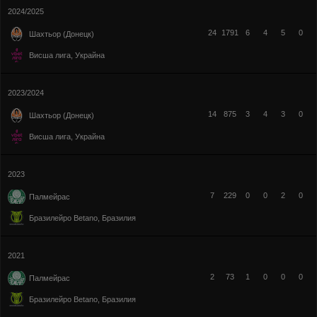
2024/2025
24
1791
6
4
5
0
Шахтьор (Донецк)
Висша лига, Украйна
2023/2024
14
875
3
4
3
0
Шахтьор (Донецк)
Висша лига, Украйна
2023
7
229
0
0
2
0
Палмейрас
Бразилейро Betano, Бразилия
2021
2
73
1
0
0
0
Палмейрас
Бразилейро Betano, Бразилия