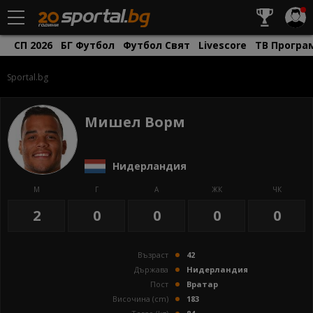
СП 2026
БГ Футбол
Футбол Свят
Livescore
ТВ Програ
Sportal.bg
Мишел Ворм
Нидерландия
М
Г
А
ЖК
ЧК
2
0
0
0
0
Възраст
42
Държава
Нидерландия
Пост
Вратар
Височина (cm)
183