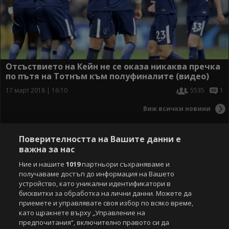
Отсъствието на Кейн не се оказа никаква пречка
по пътя на Тотнъм към полуфиналите (видео)
17 март 2018 | 16:10
5535
1
Виж всички новини
Поверителността на Вашите данни е
важна за нас
Ние и нашите
1019
партньори съхраняваме и
получаваме достъп до информация на Вашето
устройство, като уникални идентификатори в
бисквитки за обработка на лични данни. Можете да
приемете и управлявате своя избор по всяко време,
като щракнете върху „Управление на
предпочитания“, включително правото си да