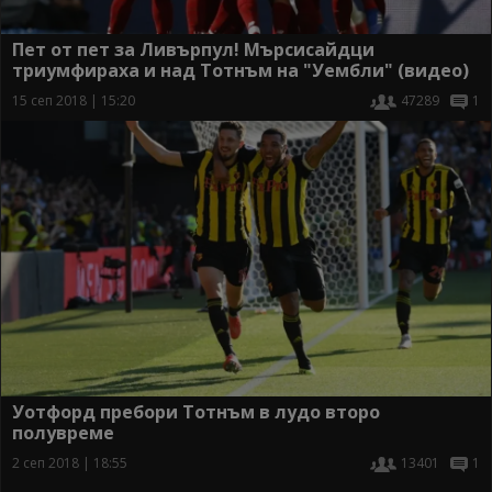
Пет от пет за Ливърпул! Мърсисайдци
триумфираха и над Тотнъм на "Уембли" (видео)
15 сеп 2018 | 15:20
47289
1
Уотфорд пребори Тотнъм в лудо второ
полувреме
2 сеп 2018 | 18:55
13401
1