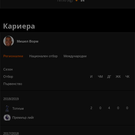
Тегло (kg)
84
Кариера
Мишел Ворм
Регионални
Национален отбор
Международни
Сезон
Отбор
И
ЧМ
ДГ
ЖК
ЧК
Първенство
2018/2019
2
0
4
0
0
Тотнъм
Премиър лийг
2017/2018