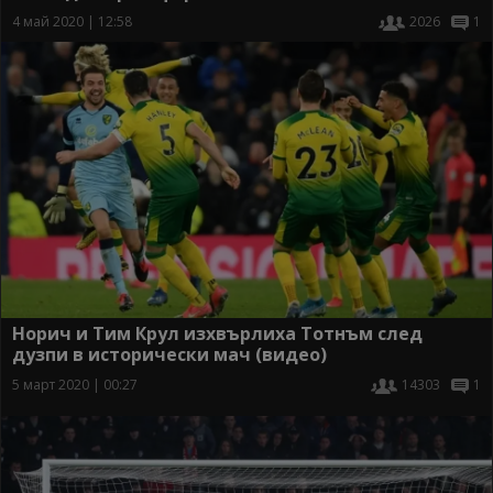
4 май 2020 | 12:58
2026
1
Норич и Тим Крул изхвърлиха Тотнъм след
дузпи в исторически мач (видео)
5 март 2020 | 00:27
14303
1