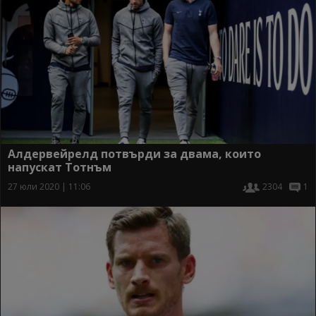
Алдервейрелд потвърди за двама, които
напускат Тотнъм
27 юли 2020 | 11:06
2304
1