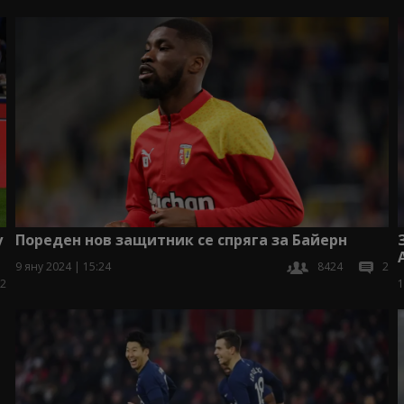
у
Пореден нов защитник се спряга за Байерн
9 яну 2024 | 15:24
8424
2
2
1