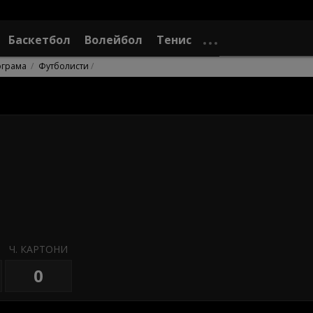
Баскетбол
Волейбол
Тенис
ограма
Футболисти
Ч. КАРТОНИ
0