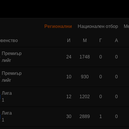
Регионални
Национален отбор
М
венство
И
М
Г
А
Премиър
24
1748
0
0
лийг
Премиър
10
930
0
0
лийг
Лига
12
1202
0
0
1
Лига
30
2889
1
0
1