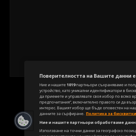
Поверителността на Вашите данни е 
Ние и нашите
1019
партньори съхраняваме и пол
устройство, като уникални идентификатори в биск
да приемете и управлявате своя избор по всяко в
предпочитания“, включително правото си да възра
интерес. Вашият избор ще бъде оповестен на на
данните за сърфиране.
Политика за бисквитк
Ние и нашите партньори обработваме данни
Използване на точни данни за географско пози