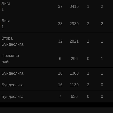
Лига
37
3415
1
2
1
Лига
33
2939
2
2
1
Втора
32
2821
2
1
Бундеслига
Премиър
6
296
0
1
лийг
Бундеслига
18
1308
1
1
Бундеслига
16
1139
2
0
Бундеслига
7
636
0
0