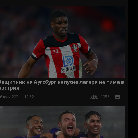
Защитник на Аугсбург напусна лагера на тима в
Австрия
6 юли 2021 | 12:52
1058
1