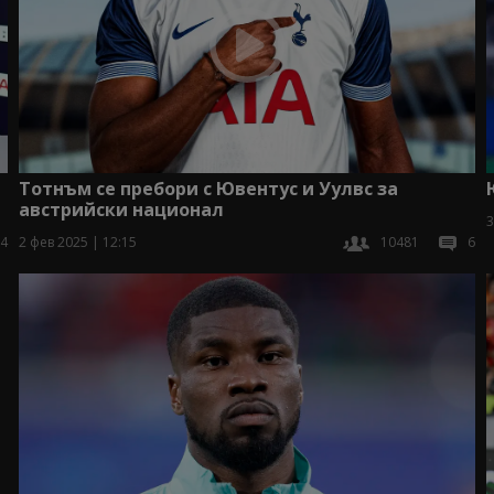
Тотнъм се пребори с Ювентус и Уулвс за
австрийски национал
3
4
2 фев 2025 | 12:15
10481
6