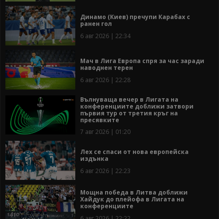
Динамо (Киев) пречупи Карабах с
ранен гол
6 авг 2026 | 22:34
Мач в Лига Европа спря за час заради
наводнен терен
6 авг 2026 | 22:28
Вълнуваща вечер в Лигата на
конференциите доближи затвори
първия тур от третия кръг на
пресявките
7 авг 2026 | 01:20
Лех се спаси от нова европейска
издънка
6 авг 2026 | 22:23
Мощна победа в Литва доближи
Хайдук до плейофа в Лигата на
конференциите
6 авг 2026 | 22:22