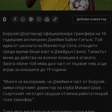
0
Добави коментар
Борусия (Дортмунд) официализира трансфера на 16-
годишния англичанин Джейми Байно-Гитънс. Той
идва от школата на Манчестър Сити, откъдето
преди време беше взет и Джейдън Санчо. Талантът
може да действа на всички позиции в атаката.
Засега обаче той няма да е част от първия тим, а ще
играе за юношите до 19 години.
“Много се вълнуваме, че Джейми е част от Борусия -
заяви спортният директор на клуба Михаел Цорк. -
Скаутският ни отдел свърши отлична работа покрай
този трансфер.”
Това лято вестфалци се подсилиха с още един