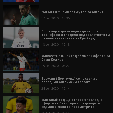
"Би Би Си": Бейл лети утре за Англия
17 сеп 2020 | 13:36
Солскяер изрази надежда за още
трансфери и сподели недоволството си
от повиквателната на Грийнууд
18 сеп 2020 | 12:18
Манчестър Юнайтед обмисля оферта за
Сами Кедира
19 сеп 2020 | 04:22
Борусия (Дортмунд) се похвали с
поредния английски талант
24 сеп 2020 | 15:14
Ман Юнайтед ще отправи последна
оферта за Санчо през следващата
седмица, ясни са параметрите