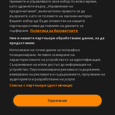
Свали
приемете и управлявате своя избор по всяко време,
БЕЗПЛАТНОТО
приложение за:
като щракнете върху „Управление на
предпочитания“, включително правото си да
iOS
Android
възразите, като се позовете на законен интерес.
Вашият избор ще бъде оповестен на нашите
Powered by:
партньори и няма да повлияе на данните за
сърфиране.
Политика за бисквитките
Ние и нашите партньори обработваме данни, за да
предоставим:
Използване на точни данни за географско
позициониране. Активно сканиране на
характеристиките на устройството за идентификация.
Съхраняване на и/или достъп до информация на
устройство. Персонализирана реклама и съдържание,
измерване на рекламата и съдържанието, проучване на
аудиторията и разработване на услуги.
Списък с партньори (доставчици)
Приемам