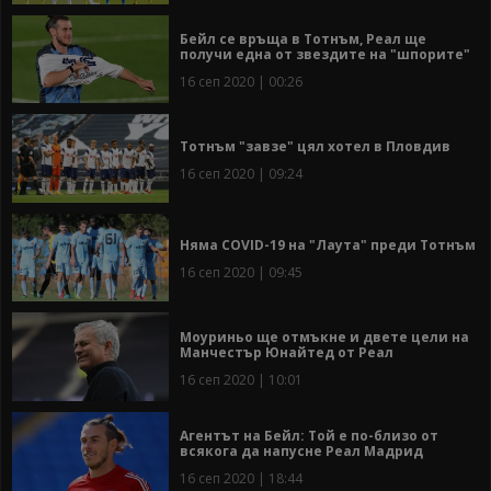
Бейл се връща в Тотнъм, Реал ще
получи една от звездите на "шпорите"
16 сеп 2020 | 00:26
Тотнъм "завзе" цял хотел в Пловдив
16 сеп 2020 | 09:24
Няма COVID-19 на "Лаута" преди Тотнъм
16 сеп 2020 | 09:45
Моуриньо ще отмъкне и двете цели на
Манчестър Юнайтед от Реал
16 сеп 2020 | 10:01
Агентът на Бейл: Той е по-близо от
всякога да напусне Реал Мадрид
16 сеп 2020 | 18:44