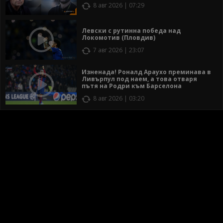
8 авг 2026 | 07:29
Левски с рутинна победа над
Локомотив (Пловдив)
7 авг 2026 | 23:07
Изненада! Роналд Араухо преминава в
Ливърпул под наем, а това отваря
пътя на Родри към Барселона
8 авг 2026 | 03:20