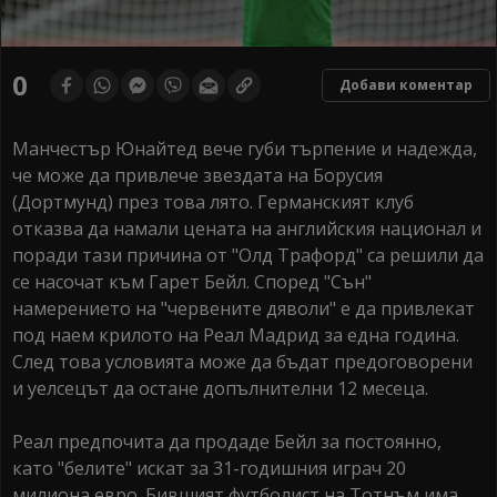
0
Добави коментар
Манчестър Юнайтед вече губи търпение и надежда,
че може да привлече звездата на Борусия
(Дортмунд) през това лято. Германският клуб
отказва да намали цената на английския национал и
поради тази причина от "Олд Трафорд" са решили да
се насочат към Гарет Бейл. Според "Сън"
намерението на "червените дяволи" е да привлекат
под наем крилото на Реал Мадрид за една година.
След това условията може да бъдат предоговорени
и уелсецът да остане допълнителни 12 месеца.
Реал предпочита да продаде Бейл за постоянно,
като "белите" искат за 31-годишния играч 20
милиона евро. Бившият футболист на Тотнъм има