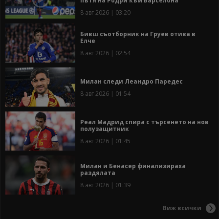
пътя на Родри към Барселона
8 авг 2026 | 03:20
Бивш съотборник на Груев отива в
Елче
8 авг 2026 | 02:54
Милан следи Леандро Паредес
8 авг 2026 | 01:54
Реал Мадрид спира с търсенето на нов
полузащитник
8 авг 2026 | 01:45
Милан и Бенасер финализираха
раздялата
8 авг 2026 | 01:39
Виж всички