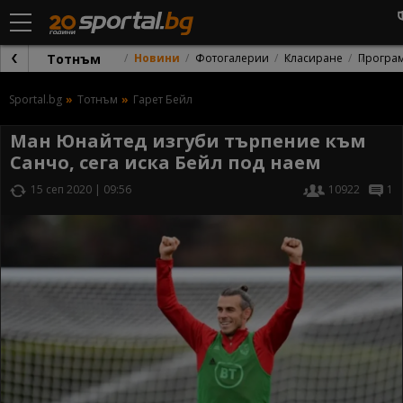
Тотнъм
Новини
Фотогалерии
Класиране
Програ
Sportal.bg
Тотнъм
Гарет Бейл
Ман Юнайтед изгуби търпение към
Санчо, сега иска Бейл под наем
15 сеп 2020 | 09:56
10922
1