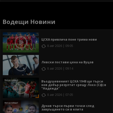
Водещи Новини
ЦСКА привлича поне трима нови
8 авг 2026 | 09:05
Левски постави цена на Вуцов
8 авг 2026 | 09:14
Въодушевеният ЦСКА 1948 ще търси
нов добър резултат срещу Локо (Сф) в
"Надежда"
8 авг 2026 | 07:05
Дунав търси първи точки след
завръщането си в елита