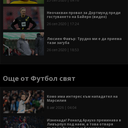
25 сеп 2020 | 09:16
Неочакван провал за Дортмунд преди
гостуването на Байерн (видео)
26 сеп 2020 | 17:24
Люсиен Фавър: Трудно ми е да приема
тази загуба
26 сеп 2020 | 18:53
Още от Футбол свят
Комо има интерес към нападател на
Марсилия
8 авг 2026 | 04:04
Изненада! Роналд Араухо преминава в
Ливърпул под наем, а това отваря