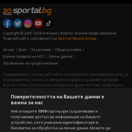
Copyright © 2007-2026 Агенция Спортал. Всички права запазени.
Този уебсайт е собственост на
Sportal Media Group
За нас
Екип
За рекламa
Общи условия
Етични правила на НСС
Лични данни
Управление на предпочитания
Съдържанието на този уеб сайт и технологиите, използвани в него, са
под закрила на Закона за авторското право и сродните му права.
Всички статии, репортажи, интервюта и други текстови, графични и
видео материали, публикувани в сайта, са собственост на Агенция
Спортал, освен ако изрично е посочено друго. Допуска се
Поверителността на Вашите данни е
публикуване на текстови материали само след писмено съгласие на
важна за нас
Агенция Спортал, посочване на източника и добавяне на линк към
Ние и нашите
1019
партньори съхраняваме и
www.sportal.bg. Използването на графични и видео материали,
получаваме достъп до информация на Вашето
публикувани в сайта, е строго забранено. Нарушителите ще бъдат
санкционирани с цялата строгост на закона.
устройство, като уникални идентификатори в
бисквитки за обработка на лични данни. Можете да