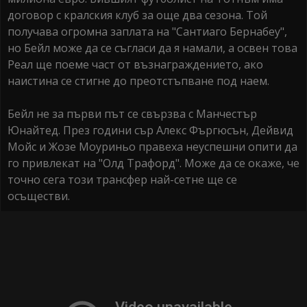
договор с кралския клуб за още два сезона. Той
получава огромна заплата на "Сантиаго Бернабеу",
но Бейл може да се съгласи да я намали, а освен това
Реал ще поеме част от възнаграждението, ако
наистина се стигне до преотстъпване под наем.
Бейл не за първи път се свързва с Манчестър
Юнайтед. През години сър Алекс Фъргюсън, Дейвид
Мойс и Жозе Моуриньо правеха неуспешни опити да
го привлекат на "Олд Трафорд". Може да се окаже, че
точно сега този трансфер най-сетне ще се
осъществи.