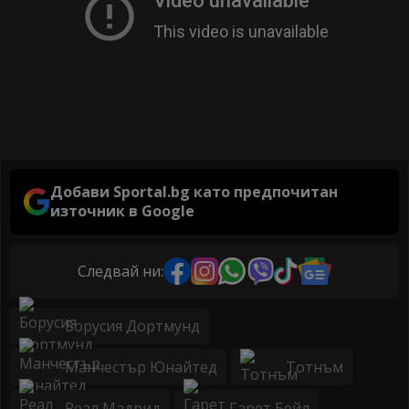
Добави Sportal.bg като предпочитан
източник в Google
Следвай ни:
Борусия Дортмунд
Манчестър Юнайтед
Тотнъм
Реал Мадрид
Гарет Бейл