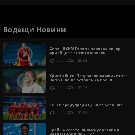
Водещи Новини
Силен ЦСКА! Голяма червена вечер!
Армейците сгазиха Макаби
6 авг 2026 | 20:52
Христо Янев: Поздравявам момчетата,
но трябва да останем смирени
6 авг 2026 | 21:12
Сенси предупреди ЦСКА за реванша
6 авг 2026 | 21:23
Край на сагата: Винисиус остава в
Реал Мадрид до 2032 г.