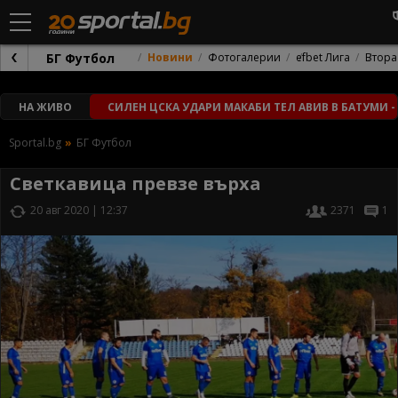
БГ Футбол
Новини
Фотогалерии
efbet Лига
Втора
НА ЖИВО
СИЛЕН ЦСКА УДАРИ МАКАБИ ТЕЛ АВИВ В БАТУМИ -
Sportal.bg
БГ Футбол
Светкавица превзе върха
20 авг 2020 | 12:37
2371
1