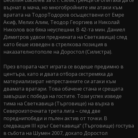
Веселин Василев за 0:1. Силистренци се опитаха да се
върнат в мача, но многобройните им атаки към
вратата на ТодорТодоров осъществени от Емре
Акиф, Мелих Алим, Теодор Георгиев и Николай
Николов все бяха неуспешни. В 42-та мин. Даниел
Димитров удвои преднината на Светкавица) след
като беше изведен в стрелкова позиция в
наказателнотополе на Доростол (Силистра).
През втората част играта се водеше предимно в
центъра, като и двата отбора сестремяха да
материализират непрестанните си атаки към
двамата вратари. Това обачене стана и срещата
завърши с победа на гостите. Този успех изведе
тима на Светкавица (Търговище) на върха в
Североизточната трета лига – след две
пореднипобеди и пълен актив от точки. В
следващия III кръг Светкавица“ (Търговище) гостува
в събота на Шумен 2007, докато Доростол