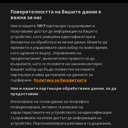
Поверителността на Вашите данни е
важна за нас
Ние и нашите
1017
партньори съхраняваме и
получаваме достъп до информация на Вашето
Copyright © 2007-2026 Агенция Спортал. Всички права запазени.
устройство, като уникални идентификатори в
Този уебсайт е собственост на
Sportal Media Group
бисквитки за обработка на лични данни. Можете да
приемете и управлявате своя избор по всяко време,
За нас
Екип
За рекламa
Общи условия
като щракнете върху „Управление на
Етични правила на НСС
Лични данни
предпочитания“, включително правото си да
възразите, като се позовете на законен интерес.
Управление на предпочитания
Вашият избор ще бъде оповестен на нашите
партньори и няма да повлияе на данните за
Съдържанието на този уеб сайт и технологиите, използвани в него, са
сърфиране.
Политика за бисквитките
под закрила на Закона за авторското право и сродните му права.
Всички статии, репортажи, интервюта и други текстови, графични и
Ние и нашите партньори обработваме данни, за да
видео материали, публикувани в сайта, са собственост на Агенция
предоставим:
Спортал, освен ако изрично е посочено друго. Допуска се
публикуване на текстови материали само след писмено съгласие на
Използване на точни данни за географско
Агенция Спортал, посочване на източника и добавяне на линк към
позициониране. Активно сканиране на
www.sportal.bg. Използването на графични и видео материали,
характеристиките на устройството за идентификация.
публикувани в сайта, е строго забранено. Нарушителите ще бъдат
Съхраняване на и/или достъп до информация на
санкционирани с цялата строгост на закона.
устройство. Персонализирана реклама и съдържание,