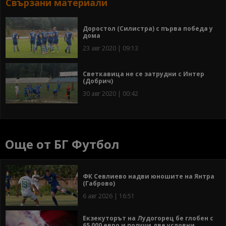
Свързани материали
Доростол (Силистра) с първа победа у
дома
23 авг 2020 | 09:13
Светкавица не се затрудни с Интер
(Добрич)
30 авг 2020 | 00:42
Още от БГ Футбол
ФК Севлиево надви юношите на Янтра
(Габрово)
6 авг 2026 | 16:51
Екзекуторът на Лудогорец бе глобен с
65 000 евро и получи две условни