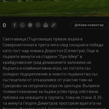
0
Добави коментар
Светкавица (Търговище) превзе върха в
Североизточната трета лига след снощната победа
като гост над новака Доростол (Силистра). Още в
първите минути на стадион "Луи Айер" в
крайдунавския град домакините заложиха на
бързата и комбинативна игра, но гостите със
солидно подкрепление в новото първенство със
състезатели от отказалиясе от участие тим на
Суворово на сигурната игра по центъра. Въпреки
голямотожелание за първи успех пред собствена
публика на новаците в групата, това не стана. В 25-
та минута Георги Димитров простреля вратата на