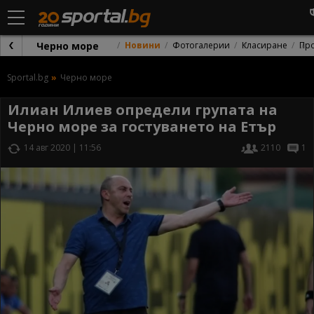
Черно море
Новини
Фотогалерии
Класиране
Пр
Sportal.bg
Черно море
Илиан Илиев определи групата на
Черно море за гостуването на Етър
14 авг 2020 | 11:56
2110
1