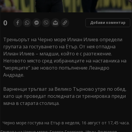
0
Добави коментар
Треньорът на Черно море Илиан Илиев определи
групата за гостуването на Етър. От нея отпадна
Илиан Илиев – младши, който е с разтежение.
Неговото място сред избраниците на наставника на
“моряците” зае новото попълнение Леандро
Андраде.
Варненци тръгват за Велико Търново утре по обед,
като ще проведат последната си тренировка преди
мача в старата столица.
Черно море гостува на Етър в неделя, 16 август от 17,45 часа.
Групата на Черно море: Георги Георгиев, Иван Дюлгеров,