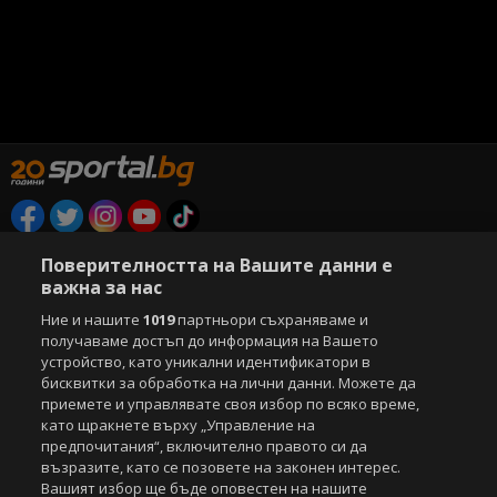
Copyright © 2007-2026 Агенция Спортал. Всички права запазени.
Поверителността на Вашите данни е
Този уебсайт е собственост на
Sportal Media Group
важна за нас
За нас
Екип
За рекламa
Общи условия
Ние и нашите
1019
партньори съхраняваме и
получаваме достъп до информация на Вашето
Етични правила на НСС
Лични данни
устройство, като уникални идентификатори в
Управление на предпочитания
бисквитки за обработка на лични данни. Можете да
приемете и управлявате своя избор по всяко време,
Съдържанието на този уеб сайт и технологиите, използвани в него, са
като щракнете върху „Управление на
под закрила на Закона за авторското право и сродните му права.
предпочитания“, включително правото си да
Всички статии, репортажи, интервюта и други текстови, графични и
възразите, като се позовете на законен интерес.
видео материали, публикувани в сайта, са собственост на Агенция
Вашият избор ще бъде оповестен на нашите
Спортал, освен ако изрично е посочено друго. Допуска се