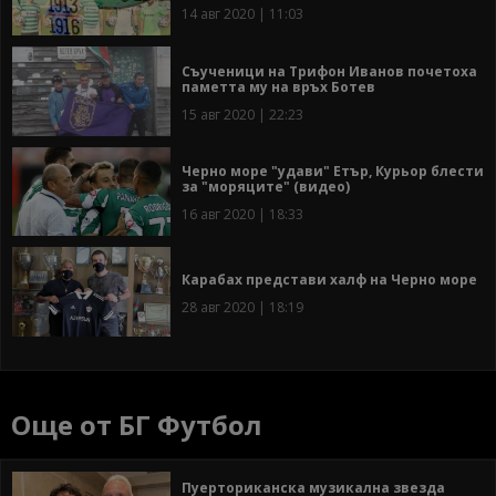
14 авг 2020 | 11:03
Съученици на Трифон Иванов почетоха
паметта му на връх Ботев
15 авг 2020 | 22:23
Черно море "удави" Етър, Курьор блести
за "моряците" (видео)
16 авг 2020 | 18:33
Карабах представи халф на Черно море
28 авг 2020 | 18:19
Още от БГ Футбол
Пуерториканска музикална звезда