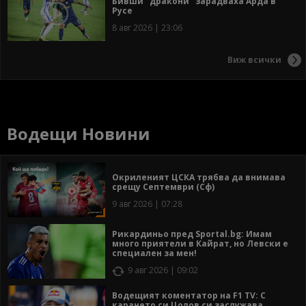
Бивши "дракони" зарадваха Арда в
Русе
8 авг 2026 | 23:06
Виж всички
Водещи Новини
Окриленият ЦСКА трябва да внимава
срещу Септември (Сф)
9 авг 2026 | 07:28
Рикардиньо пред Sportal.bg: Имам
много приятели в Кайрат, но Левски е
специален за мен!
9 авг 2026 | 09:02
Водещият коментатор на F1 TV: С
карането си Цолов си заслужава