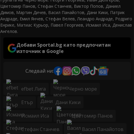
Цветомир Панов, Стефан Станчев, Виктор Попов, Даниел
Димов, Мартин Дичев, Васил Панайотов, Дани Кики, Патрик
Андраде, Емил Янчев, Стефан Велев, Леандро Андраде, Родриго
Енрике, Матиас Курьор, Павел Георгиев, Исмаил Иса, Денислав
Ангелов.
Добави Sportal.bg като предпочитан
източник в Google
Следвай ни:
efbet Лига
Черно море
Етър
Дани Кики
Исмаил Иса
Цветомир Панов
Стефан Станчев
Васил Панайотов