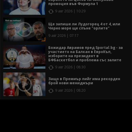
промоция във Формула 1
9 авг 2026 | 10:29
Ще запише ли Лудогорец 4 от 4, или
Черно море ще спъне "орлите"
9 авг 2026 | 07:17
Божидар Аврамов пред Sportal.bg - за
участието на Балкан в ЕвроКъп,
изборите на президент в
БФБаскетбол и проблема със залите
9 авг 2026 | 08:30
Защо в Премиър лийг има рекорден
брой нови мениджъри
9 авг 2026 | 08:20