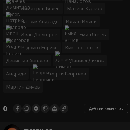
Димитров Велев
Матиас Курьор
Патрик Андраде
Илиан Илиев
Иван Дюлгеров
Емил Янчев
Родриго Енрике
Виктор Попов
Денислав Ангелов
Даниел Димов
Андраде
Георги Георгиев
Мартин Дичев
0
Добави коментар