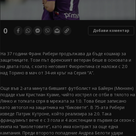
0
Добави коментар
На 37 години Франк Рибери продължава да бъде кошмар за
защитниците. Този път френският ветеран беше в основата и
на двата гола, с които неговият Фиорентина се наложи с 2:0
над Торино в мач от 34-ия кръг на Серия “А”.
Още във 2-ата минута бившият футболист на Байерн (Мюнхен)
подаде към Кристиан Куаме, чийто изстрел се отби в тялото на
Лянко и топката спря в мрежата за 1:0. Това беше записано
като автогол на защитника на “биковете”. В 75-ата Рибери
изведе Патрик Кутроне, който реализира за 2:0. Така
французинът вече е с 3 гола и 4 асистенции в първия си сезон с
екипа на “виолетовите”, като има контракт за още една
кампания. Преди второто попадение Андреа Белоти удари