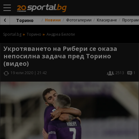
Торино
Новини
Фотогалерии
Класиране
Програм
Sportal.bg
Торино
Андреа Белоти
Укротяването на Рибери се оказа
непосилна задача пред Торино
(видео)
19 юли 2020 | 21:42
2513
1