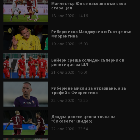
Манчестър Юн се насочва към своя
стара цел
18 юли 2020 | 14:16
Рибери иска Манджукич и Гьотце във
Фиорентина
19 юли 2020 | 15:03
Байерн среща солиден съперник в
репетиция за ШЛ
21 юли 2020 | 16:01
Рибери не мисли за отказване, а за
трофей с Фиорентина
22 юли 2020 | 12:25
Дзадза донесе ценна точка на
"биковете" (видео)
22 юли 2020 | 23:54