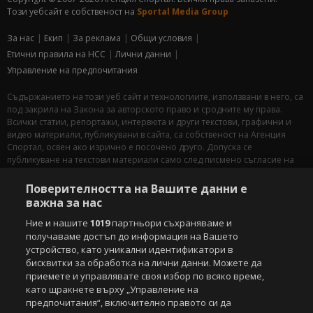
Този уебсайт е собственост на
Sportal Media Group
За нас
Екип
За рекламa
Общи условия
Етични правила на НСС
Лични данни
Управление на предпочитания
Съдържанието на този уеб сайт и технологиите, използвани в него, са
под закрила на Закона за авторското право и сродните му права.
Всички статии, репортажи, интервюта и други текстови, графични и
видео материали, публикувани в сайта, са собственост на Агенция
Спортал, освен ако изрично е посочено друго. Допуска се
публикуване на текстови материали само след писмено съгласие на
Агенция Спортал, посочване на източника и добавяне на линк към
www.sportal.bg. Използването на графични и видео материали,
Поверителността на Вашите данни е
публикувани в сайта, е строго забранено. Нарушителите ще бъдат
важна за нас
санкционирани с цялата строгост на закона.
Ние и нашите
1019
партньори съхраняваме и
получаваме достъп до информация на Вашето
Свали
БЕЗПЛАТНОТО
приложение за:
устройство, като уникални идентификатори в
бисквитки за обработка на лични данни. Можете да
iOS
Android
приемете и управлявате своя избор по всяко време,
като щракнете върху „Управление на
Powered by:
предпочитания“, включително правото си да