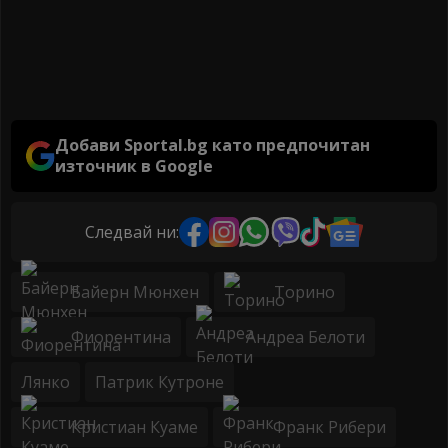
Добави Sportal.bg като предпочитан
източник в Google
Следвай ни:
Байерн Мюнхен
Торино
Фиорентина
Андреа Белоти
Лянко
Патрик Кутроне
Кристиан Куаме
Франк Рибери