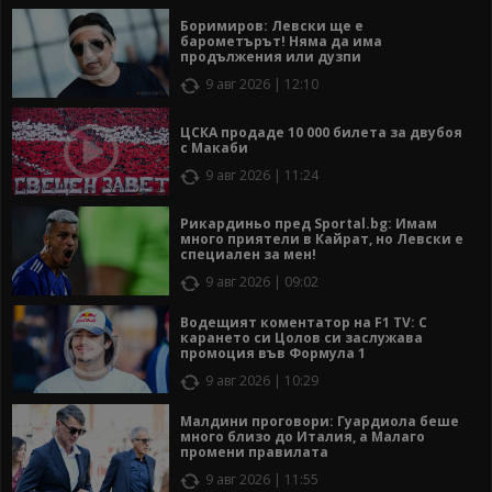
Боримиров: Левски ще е
барометърът! Няма да има
продължения или дузпи
9 авг 2026 | 12:10
ЦСКА продаде 10 000 билета за двубоя
с Макаби
9 авг 2026 | 11:24
Рикардиньо пред Sportal.bg: Имам
много приятели в Кайрат, но Левски е
специален за мен!
9 авг 2026 | 09:02
Водещият коментатор на F1 TV: С
карането си Цолов си заслужава
промоция във Формула 1
9 авг 2026 | 10:29
Малдини проговори: Гуардиола беше
много близо до Италия, а Малаго
промени правилата
9 авг 2026 | 11:55