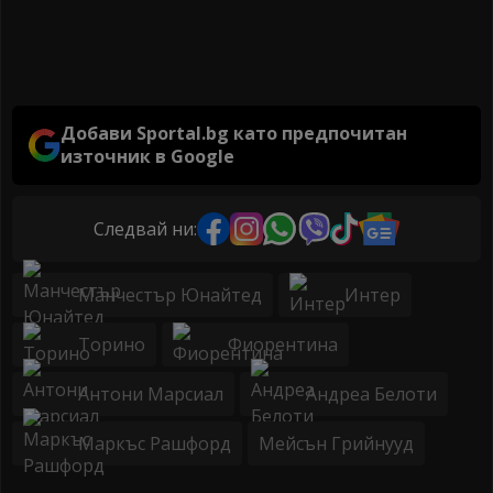
Добави Sportal.bg като предпочитан
източник в Google
Следвай ни:
Манчестър Юнайтед
Интер
Торино
Фиорентина
Антони Марсиал
Андреа Белоти
Маркъс Рашфорд
Мейсън Грийнууд