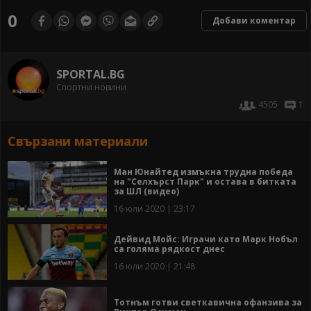
0
Добави коментар
SPORTAL.BG
Спортни новини
4505
1
Свързани материали
Ман Юнайтед измъкна трудна победа
на "Селхърст Парк" и остава в битката
за ШЛ (видео)
16 юли 2020 | 23:17
Дейвид Мойс: Играчи като Марк Нобъл
са голяма рядкост днес
16 юли 2020 | 21:48
Тотнъм готви светкавична офанзива за