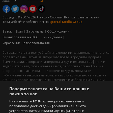
Copyright © 2007-2026 Агенция Спортал. Всички права запазени.
Този уебсайт е собственост на
Sportal Media Group
За нас
Екип
За рекламa
Общи условия
Етични правила на НСС
Лични данни
Управление на предпочитания
Съдържанието на този уеб сайт и технологиите, използвани в него, са
под закрила на Закона за авторското право и сродните му права.
Всички статии, репортажи, интервюта и други текстови, графични и
видео материали, публикувани в сайта, са собственост на Агенция
Спортал, освен ако изрично е посочено друго. Допуска се
публикуване на текстови материали само след писмено съгласие на
Агенция Спортал, посочване на източника и добавяне на линк към
www.sportal.bg. Използването на графични и видео материали,
Поверителността на Вашите данни е
публикувани в сайта, е строго забранено. Нарушителите ще бъдат
важна за нас
санкционирани с цялата строгост на закона.
Ние и нашите
1019
партньори съхраняваме и
Свали
БЕЗПЛАТНОТО
приложение за:
получаваме достъп до информация на Вашето
устройство, като уникални идентификатори в
iOS
Android