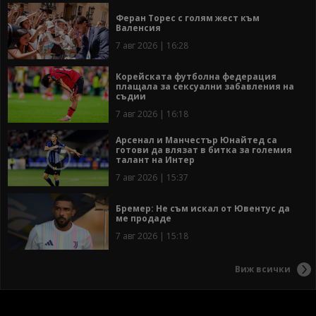
Феран Торес с голям жест към
Валенсия
7 авг 2026 | 16:28
Корейската футболна федерация
плащала за сексуални забавления на
съдии
7 авг 2026 | 16:18
Арсенал и Манчестър Юнайтед са
готови да влязат в битка за големия
талант на Интер
7 авг 2026 | 15:37
Бремер: Не съм искал от Ювентус да
ме продаде
7 авг 2026 | 15:18
Виж всички