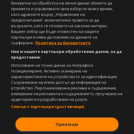
бисквитки за обработка на лични данни. Можете да
приемете и управлявате своя избор по всяко време,
Powered by:
като щракнете върху „Управление на
предпочитания“, включително правото си да
възразите, като се позовете на законен интерес.
Вашият избор ще бъде оповестен на нашите
партньори и няма да повлияе на данните за
сърфиране.
Политика за бисквитките
Ние и нашите партньори обработваме данни, за да
предоставим:
Използване на точни данни за географско
позициониране. Активно сканиране на
характеристиките на устройството за идентификация.
Съхраняване на и/или достъп до информация на
устройство. Персонализирана реклама и съдържание,
измерване на рекламата и съдържанието, проучване на
аудиторията и разработване на услуги.
Списък с партньори (доставчици)
Приемам