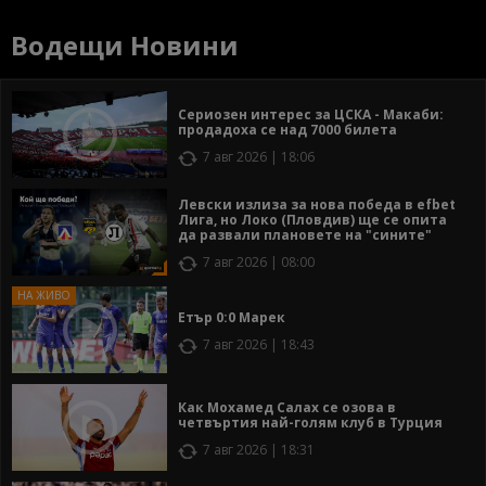
Водещи Новини
Сериозен интерес за ЦСКА - Макаби:
продадоха се над 7000 билета
7 авг 2026 | 18:06
Левски излиза за нова победа в efbet
Лига, но Локо (Пловдив) ще се опита
да развали плановете на "сините"
7 авг 2026 | 08:00
Етър 0:0 Марек
7 авг 2026 | 18:43
Как Мохамед Салах се озова в
четвъртия най-голям клуб в Турция
7 авг 2026 | 18:31