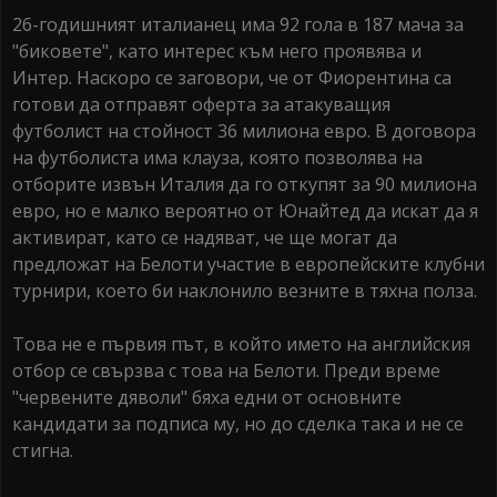
26-годишният италианец има 92 гола в 187 мача за
"биковете", като интерес към него проявява и
Интер. Наскоро се заговори, че от Фиорентина са
готови да отправят оферта за атакуващия
футболист на стойност 36 милиона евро. В договора
на футболиста има клауза, която позволява на
отборите извън Италия да го откупят за 90 милиона
евро, но е малко вероятно от Юнайтед да искат да я
активират, като се надяват, че ще могат да
предложат на Белоти участие в европейските клубни
турнири, което би наклонило везните в тяхна полза.
Това не е първия път, в който името на английския
отбор се свързва с това на Белоти. Преди време
"червените дяволи" бяха едни от основните
кандидати за подписа му, но до сделка така и не се
стигна.