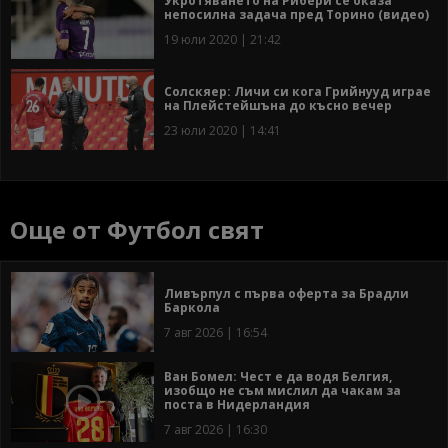
Укротяването на Рибери се оказа
непосилна задача пред Торино (видео)
19 юли 2020 | 21:42
Солскяер: Личи си кога Грийнууд играе
на Плейстейшъна до късно вечер
23 юли 2020 | 14:41
Още от Футбол свят
Ливърпул с първа оферта за Брадли
Баркола
7 авг 2026 | 16:54
Ван Бомел: Чест е да водя Белгия,
изобщо не съм мислил да чакам за
поста в Нидерландия
7 авг 2026 | 16:30