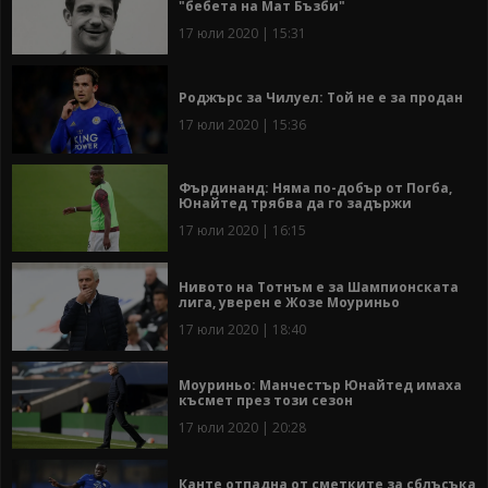
"бебета на Мат Бъзби"
17 юли 2020 | 15:31
Роджърс за Чилуел: Той не е за продан
17 юли 2020 | 15:36
Фърдинанд: Няма по-добър от Погба,
Юнайтед трябва да го задържи
17 юли 2020 | 16:15
Нивото на Тотнъм е за Шампионската
лига, уверен е Жозе Моуриньо
17 юли 2020 | 18:40
Моуриньо: Манчестър Юнайтед имаха
късмет през този сезон
17 юли 2020 | 20:28
Канте отпадна от сметките за сблъсъка