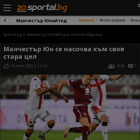
Манчестър Юнайтед
Новини
Фотогалерии
Клас
Sportal.bg
Манчестър Юнайтед
Антони Марсиал
Манчестър Юн се насочва към своя
стара цел
18 юли 2020 | 14:16
4505
1