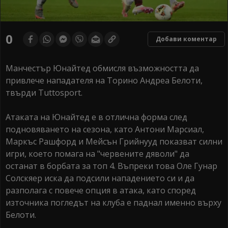
0
Добави коментар
Манчестър Юнайтед обмисля възможността да
привлече нападателя на Торино Андреа Белоти,
твърди Tuttosport.
Атаката на Юнайтед е в отлична форма след
подновяването на сезона, като Антони Марсиал,
Маркъс Рашфорд и Мейсън Грийнууд показват силни
игри, което помага на "червените дяволи" да
останат в борбата за топ 4. Въпреки това Оле Гунар
Солскяер иска да подсили нападението си и да
разполага с повече опция в атака, като според
източника погледът на клуба е паднал именно върху
Белоти.