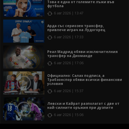
Това е една от големите лъжи във
футбола
6 авг 2026 | 13:47
Арда със сериозен трансфер,
привлече играч на Лудогорец
6 авг 2026 | 17:33
Реал Мадрид обяви изключителния
трансфер на Диоманде
6 авг 2026 | 17:06
Официално: Салах подписа, а
Трабзонспор обяви всички финансови
условия
6 авг 2026 | 15:37
Левски и Кайрат разполагат с две от
най-силните оръжия при дузпите
6 авг 2026 | 15:06