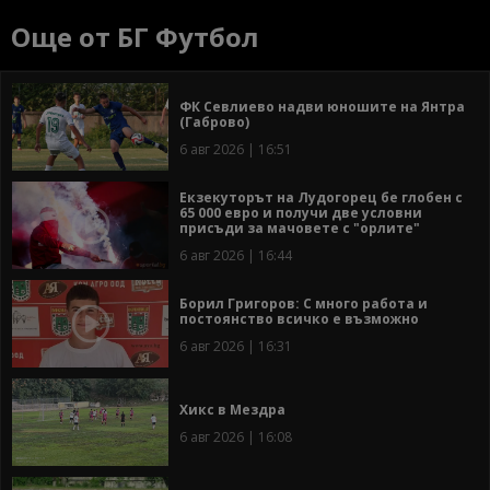
Още от БГ Футбол
ФК Севлиево надви юношите на Янтра
(Габрово)
6 авг 2026 | 16:51
Екзекуторът на Лудогорец бе глобен с
65 000 евро и получи две условни
присъди за мачовете с "орлите"
6 авг 2026 | 16:44
Борил Григоров: С много работа и
постоянство всичко е възможно
6 авг 2026 | 16:31
Хикс в Мездра
6 авг 2026 | 16:08