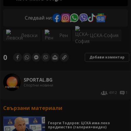
Следвай ни:
Левски
Рен
ЦСКА-София
0
Добави коментар
SPORTAL.BG
Спортни новини
4912
1
Свързани материали
Георги Тодоров: ЦСКА има леко
предимство (галерия+видео)