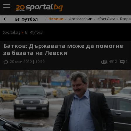
БГ Футбол
Новини
Фотогалерии
efbet Лига
Втора
Sportal.bg
БГ Футбол
Батков: Държавата може да помогне
за базата на Левски
20 юни 2020 | 10:50
4912
1