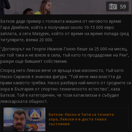
59
Батков даде пример с головата машина от неговото време
Гара Дембеле, който е получавал около 10-15 000 евро
заплата, а сега Мазурек, който от време на време попада сред
титулярите, взема 20 000.
"Договорът на Георги Иванов-Гонзо беше за 25 000 на месец,
но той така и не влезе в сила, тъй като го продадохме на Рен",
разкри още бившият собственик.
Според него Левски вече се връща към изконното, тъй като
Наско Сираков е знакова фигура. "Той вече има властта да
прави каквото трябва. Наско разбира най-много от сродните си
хора в България от спортно-техническото естество", каза
Батков. Той е категоричен, че този катаклизъм е събудил
левскарската общност.
Батков: Наско и Тити са точните
хора, Левски е в доста тежко
състояние