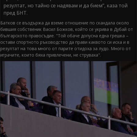
резултат, но тайно се надявам и да бием", каза той
пред БНТ.
Батков се въздържа да вземе отношение по скандала около
бившия собственик Васил Божков, който се укрива в Дубай от
българското правосъдие. "Той обаче допусна една грешка –
остави спортното ръководство да прави каквото си иска и в
резултат на това много от парите отидоха за лудо. Много от
играчите, които бяха привлечени, не струваха".