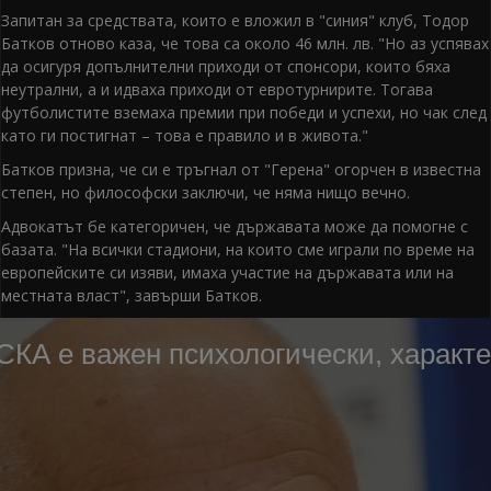
Запитан за средствата, които е вложил в "синия" клуб, Тодор
Батков отново каза, че това са около 46 млн. лв. "Но аз успявах
да осигуря допълнителни приходи от спонсори, които бяха
неутрални, а и идваха приходи от евротурнирите. Тогава
футболистите вземаха премии при победи и успехи, но чак след
като ги постигнат – това е правило и в живота."
Батков призна, че си е тръгнал от "Герена" огорчен в известна
степен, но философски заключи, че няма нищо вечно.
Адвокатът бе категоричен, че държавата може да помогне с
базата. "На всички стадиони, на които сме играли по време на
европейските си изяви, имаха участие на държавата или на
местната власт", завърши Батков.