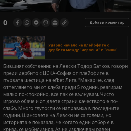
0
Добави коментар
Ударно начало на плейофите с
дербито между "червени" и "сини"
Бившият собственик на Левски Тодор Батков говори
преди дербито с ЦСКА-София от плейофите в
първата шестица на efbet Лига. "Макар че, след
оттеглянето ми от клуба преди 5 години, реагирам
малко по-спокойно, все пак се вълнувам. Чисто
игрово обаче и от двете страни качеството е по-
слабо. Много глупости се направиха в последните
години. Шансовете на Левски не са големи, но
историята е показала, че когато един отбор е в
криза, се мобилизира. Аз не изключвам равен