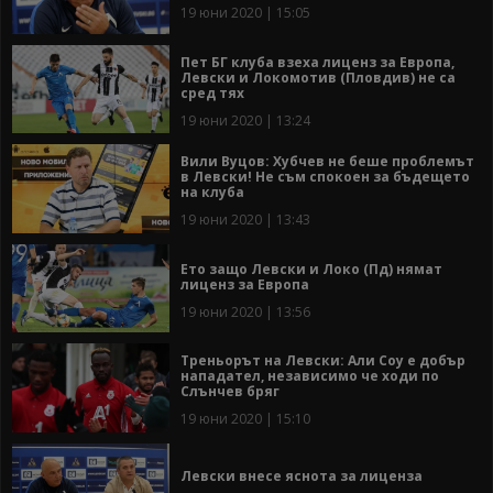
19 юни 2020 | 15:05
Пет БГ клуба взеха лиценз за Европа,
Левски и Локомотив (Пловдив) не са
сред тях
19 юни 2020 | 13:24
Вили Вуцов: Хубчев не беше проблемът
в Левски! Не съм спокоен за бъдещето
на клуба
19 юни 2020 | 13:43
Ето защо Левски и Локо (Пд) нямат
лиценз за Европа
19 юни 2020 | 13:56
Треньорът на Левски: Али Соу е добър
нападател, независимо че ходи по
Слънчев бряг
19 юни 2020 | 15:10
Левски внесе яснота за лиценза