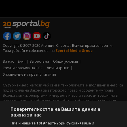
Copyright © 2007-2026 Агенция Спортал. Всички права запазени.
Този уебсайт е собственост на
Sportal Media Group
За нас
Екип
За рекламa
Общи условия
Етични правила на НСС
Лични данни
Управление на предпочитания
Съдържанието на този уеб сайт и технологиите, използвани в него, са
под закрила на Закона за авторското право и сродните му права.
Всички статии, репортажи, интервюта и други текстови, графични и
видео материали, публикувани в сайта, са собственост на Агенция
Спортал, освен ако изрично е посочено друго. Допуска се
Поверителността на Вашите данни е
публикуване на текстови материали само след писмено съгласие на
важна за нас
Агенция Спортал, посочване на източника и добавяне на линк към
www.sportal.bg. Използването на графични и видео материали,
Ние и нашите
1019
партньори съхраняваме и
публикувани в сайта, е строго забранено. Нарушителите ще бъдат