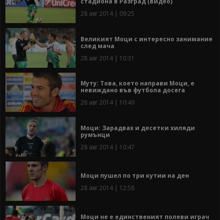
стадиона в Разград (видео)
28 авг 2014 | 09:25
Великият Моци с интересно занимание
след мача
28 авг 2014 | 10:31
Муту: Това, което направи Моци, е
невиждано във футбола досега
28 авг 2014 | 10:49
Моци: Зарадвах и десетки хиляди
румънци
28 авг 2014 | 10:47
Моци пушел по три кутии на ден
28 авг 2014 | 12:58
Моци не е единственият полеви играч