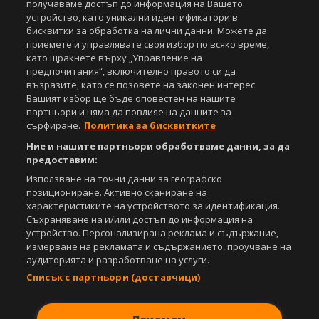
получаваме достъп до информация на Вашето
санкционирани с цялата строгост на закона.
устройство, като уникални идентификатори в
бисквитки за обработка на лични данни. Можете да
Свали
БЕЗПЛАТНОТО
приложение за:
приемете и управлявате своя избор по всяко време,
като щракнете върху „Управление на
iOS
Android
предпочитания“, включително правото си да
възразите, като се позовете на законен интерес.
Powered by:
Вашият избор ще бъде оповестен на нашите
партньори и няма да повлияе на данните за
сърфиране.
Политика за бисквитките
Ние и нашите партньори обработваме данни, за да
предоставим:
Използване на точни данни за географско
позициониране. Активно сканиране на
характеристиките на устройството за идентификация.
Съхраняване на и/или достъп до информация на
устройство. Персонализирана реклама и съдържание,
измерване на рекламата и съдържанието, проучване на
аудиторията и разработване на услуги.
Списък с партньори (доставчици)