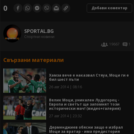
0
Добави коментар
SPORTAL.BG
Спортни новини
19667
1
Свързани материали
Хамза вече е наказвал Стяуа, Моци ги е
бил шест пъти
26 авг 2014 | 08:16
Велик Моци, уникален Лудогорец -
Европа и светът ще запомнят този
исторически мач! (видео+галерия)
27 авг 2014 | 23:32
Дерменджиев обясни защо е избрал
Моци за вратар - има предистория