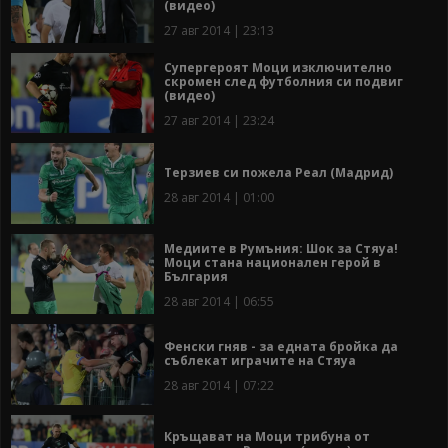
(видео)
27 авг 2014 | 23:13
Супергероят Моци изключително
скромен след футболния си подвиг
(видео)
27 авг 2014 | 23:24
Терзиев си пожела Реал (Мадрид)
28 авг 2014 | 01:00
Медиите в Румъния: Шок за Стяуа!
Моци стана национален герой в
България
28 авг 2014 | 06:55
Фенски гняв - за едната бройка да
съблекат играчите на Стяуа
28 авг 2014 | 07:22
Кръщават на Моци трибуна от