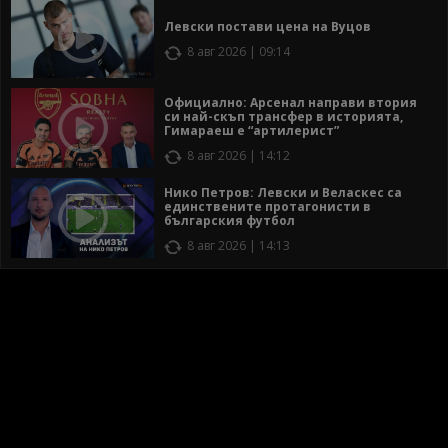
Левски постави цена на Вуцов
8 авг 2026 | 09:14
Официално: Арсенал направи втория
си най-скъп трансфер в историята,
Гимараеш е “артилерист”
8 авг 2026 | 14:12
Нико Петров: Левски и Веласкес са
единствените протагонисти в
българския футбол
8 авг 2026 | 14:13