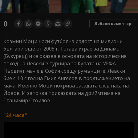
0
Добави коментар
Козмин Моци носи футболна радост на милиони
българи още от 2005 г. Тогава играе за Динамо
(Букурещ) и се оказва в основата на историческия
поход на Левски в турнира за Купата на УЕФА.
Първият мач е в София срещу румънците. Левски
бие с 1:0 с гол на Емил Ангелов в продължението на
мача. Именно Моци покрива засадата след паса на
Йовов. И започва приказката на дриймтима на
Станимир Стоилов.
"24 часа"