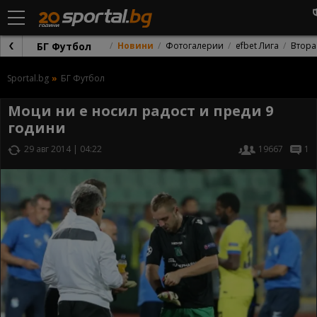
БГ Футбол
Новини
Фотогалерии
efbet Лига
Втора
Sportal.bg
БГ Футбол
Моци ни е носил радост и преди 9
години
29 авг 2014 | 04:22
19667
1