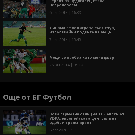
Героят за Лудогорец стана
непродаваем
6 сеп 2014 | 16:33
Динамо се подиграва със Стяуа,
използвайки подвига на Моци
7 сеп 2014 | 15:45
Моци се пробва като мениджър
28 окт 2014 | 05:10
Още от БГ Футбол
Нова сериозна санкция за Левски от
УЕФА, европейската централа не
одобри транспарант
8 авг 2026 | 16:06