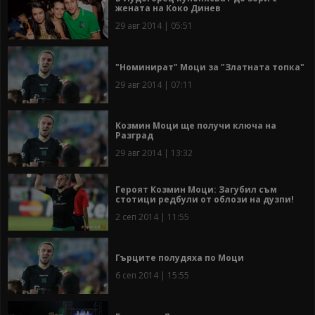
жената на Коко Динев
29 авг 2014 | 05:51
"Номинират" Моци за "Златната топка"
29 авг 2014 | 07:11
Козмин Моци ще получи ключа на
Разград
29 авг 2014 | 13:32
Героят Козмин Моци: Загубил съм
стотици редбули от облози на дузпи!
2 сеп 2014 | 11:55
Гърците полудяха по Моци
6 сеп 2014 | 15:55