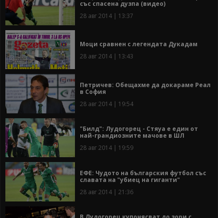
със спасена дузпа (видео)
28 авг 2014 | 13:37
Моци сравнен с легендата Дукадам
28 авг 2014 | 13:43
Петричев: Обещахме да докараме Реал
в София
28 авг 2014 | 19:54
"Билд": Лудогорец - Стяуа е един от
най-грандиозните мачове в ШЛ
28 авг 2014 | 19:59
ЕФЕ: Чудото на българския футбол със
славата на "убиец на гиганти"
28 авг 2014 | 21:36
В Лудогорец купонясват до зори с