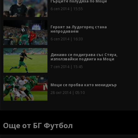
Гърците полудяха по Моци
6 сеп 2014 | 15:55
Героят за Лудогорец стана
непродаваем
6 сеп 2014 | 16:33
Динамо се подиграва със Стяуа,
използвайки подвига на Моци
7 сеп 2014 | 15:45
Моци се пробва като мениджър
28 окт 2014 | 05:10
Още от БГ Футбол