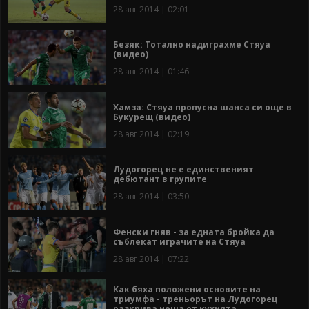
28 авг 2014 | 02:01
Безяк: Тотално надиграхме Стяуа
(видео)
28 авг 2014 | 01:46
Хамза: Стяуа пропусна шанса си още в
Букурещ (видео)
28 авг 2014 | 02:19
Лудогорец не е единственият
дебютант в групите
28 авг 2014 | 03:50
Фенски гняв - за едната бройка да
съблекат играчите на Стяуа
28 авг 2014 | 07:22
Как бяха положени основите на
триумфа - треньорът на Лудогорец
разкрива неща от кухнята