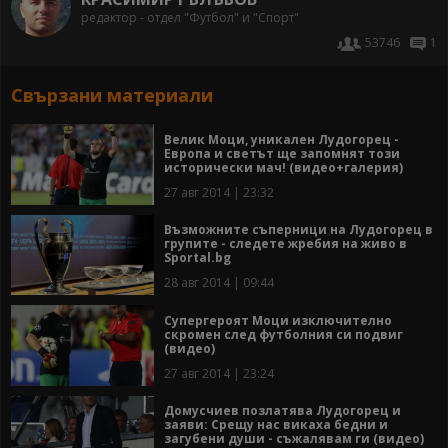
редактор - отдел "Футбол" и "Спорт"
53746
1
Свързани материали
Велик Моци, уникален Лудогорец -
Европа и светът ще запомнят този
исторически мач! (видео+галерия)
27 авг 2014 | 23:32
Възможните съперници на Лудогорец в
групите - следете жребия на живо в
Sportal.bg
28 авг 2014 | 09:44
Супергероят Моци изключително
скромен след футболния си подвиг
(видео)
27 авг 2014 | 23:24
Домусчиев позлатява Лудогорец и
заяви: Срещу нас викаха бедни и
загубени души - съжалявам ги (видео)