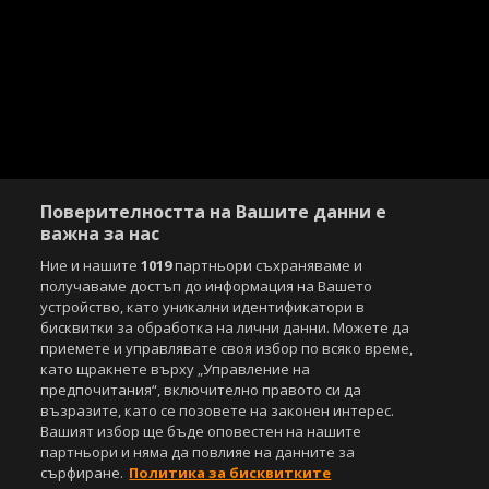
Поверителността на Вашите данни е
важна за нас
Ние и нашите
1019
партньори съхраняваме и
получаваме достъп до информация на Вашето
устройство, като уникални идентификатори в
бисквитки за обработка на лични данни. Можете да
приемете и управлявате своя избор по всяко време,
като щракнете върху „Управление на
предпочитания“, включително правото си да
възразите, като се позовете на законен интерес.
Вашият избор ще бъде оповестен на нашите
партньори и няма да повлияе на данните за
сърфиране.
Политика за бисквитките