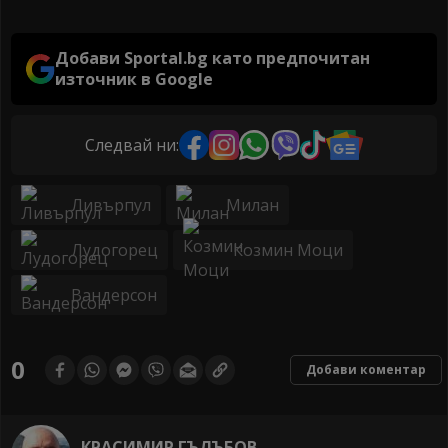
Добави Sportal.bg като предпочитан
източник в Google
Следвай ни:
Ливърпул
Милан
Лудогорец
Козмин Моци
Вандерсон
0
Добави коментар
КРАСИМИР ГЪЛЪБОВ