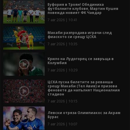
Еуфория в Троян! Обединиха
футболните клубове, Мартин Кушев
повежда новият ФК Чавдар
7 авг 2026 | 10:41
Макаби разпродава играчи след
фиаското си срещу ЦСКА
7 авг 2026 | 10:35
Крило на Лудогорец се завръща в
Колумбия
7 авг 2026 | 10:29
ЦСКА пусна билетите за реванша
срещу Макаби (Тел Авив) и призова
феновете да напълнят Националния
стадион
7 авг 2026 | 10:15
Левски отряза Олимпиакос за Акрам
Бурас
7 авг 2026 | 10:07