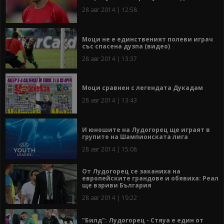
28 авг 2014 | 12:58
Моци не е единственият полеви играч
със спасена дузпа (видео)
28 авг 2014 | 13:37
Моци сравнен с легендата Дукадам
28 авг 2014 | 13:43
И юношите на Лудoгорец ще играят в
групите на Шампионската лига
28 авг 2014 | 15:08
От Лудогорец се заканиха на
европейските грандове и обявиха: Реал
ще взриви България
28 авг 2014 | 19:22
"Билд": Лудогорец - Стяуа е един от