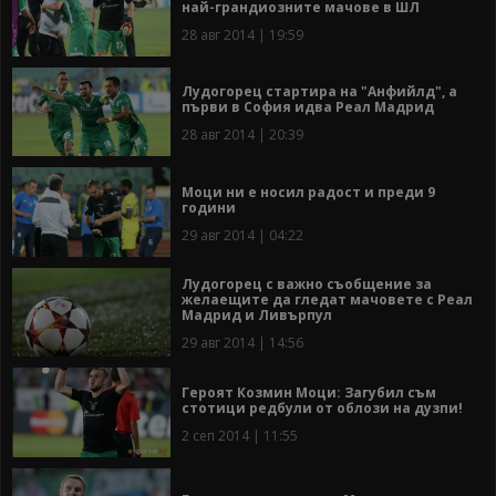
най-грандиозните мачове в ШЛ
28 авг 2014 | 19:59
Лудогорец стартира на "Анфийлд", а
първи в София идва Реал Мадрид
28 авг 2014 | 20:39
Моци ни е носил радост и преди 9
години
29 авг 2014 | 04:22
Лудогорец с важно съобщение за
желаещите да гледат мачовете с Реал
Мадрид и Ливърпул
29 авг 2014 | 14:56
Героят Козмин Моци: Загубил съм
стотици редбули от облози на дузпи!
2 сеп 2014 | 11:55