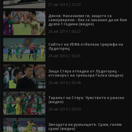
27 авг 2014 | 23:23
Дяков: Наказахме ги, защото са
самоуверени - бях се заканил да не бия
дузпа 1 година (видео)
28 авг 2014 | 00:23
Сайтът на УЕФА отбеляза триумфа на
Лудогорец
28 авг 2014 | 00:25
Защо Стяуа отпадна от Лудогорец -
отговорът на треньора Гълка (видео)
28 авг 2014 | 00:48
Таранът на Стяуа: Чувството е ужасно
(видео)
28 авг 2014 | 00:59
Звездата на румънците: Срам, голям
срам! (видео)