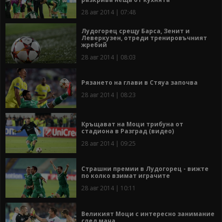
28 авг 2014 | 07:48
Лудогорец срещу Барса, Зенит и
Леверкузен, отреди тренировъчният
жребий
28 авг 2014 | 08:03
Рязането на глави в Стяуа започва
28 авг 2014 | 08:23
Кръщават на Моци трибуна от
стадиона в Разград (видео)
28 авг 2014 | 09:25
Страшни премии в Лудогорец - вижте
по колко взимат играчите
28 авг 2014 | 10:11
Великият Моци с интересно занимание
след мача