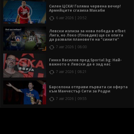
Силен ЦСКА! Голяма червена вечер!
Армейците сгазиха Макаби
6 авг 2026 | 20:52
Левски излиза за нова победа в efbet
Лига, но Локо (Пловдив) ще се опита
да развали плановете на "сините"
7 авг 2026 | 08:00
Гинко Василев пред Sportal.bg: Най-
важното е Левски да е зад нас
7 авг 2026 | 08:21
Барселона отправи първата си оферта
към Манчестър Сити за Родри
7 авг 2026 | 09:55