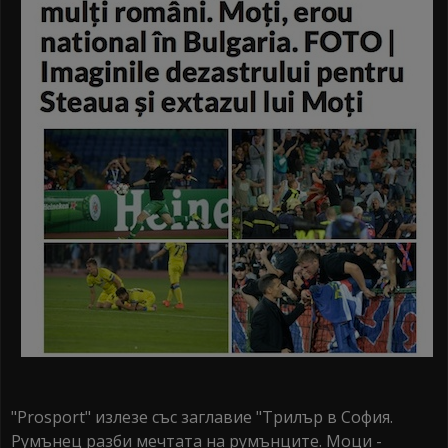
"Prosport" излезе със заглавие "Трилър в София.
Румънец разби мечтата на румънците. Моци -