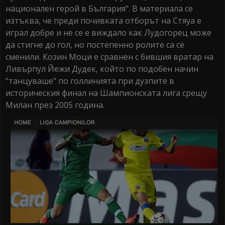
национален герой в България". В материала се
изтъква, че преди почивката отборът на Стяуа е
играл добре и не се е виждало как Лудогорец може
да стигне до гол, но постепенно ролите са се
сменили. Козин Моци е сравнен с бившия вратар на
Ливърпул Йежи Дудек, който по подобен начин
"танцуваше" по голлинията при дузпите в
историческия финал на Шампионската лига срещу
Милан през 2005 година.