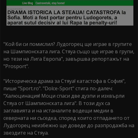
"Кой би си помислил? Лудогорец ще играе в групите
на Шампионската лига. Стяуа също ще играе в групи,
но тези на Лига Европа", завършва репортажът на
"Prosport".
"Историческа драма за Стяуа! катастофа в София",
пише "Sport.ro". "Dolce-Sport" стига по-далеч:
"Халюцинация! Моци спаси две дузпи и изхвърли
Стяуа от Шампионската лига". В този дух са
заглавията и на истаналите водещи медии в
северната ни съседка, според които отпадането от
Лудогорец неизбежно ще доведе до разпродажба на
звездите на Стяуа.