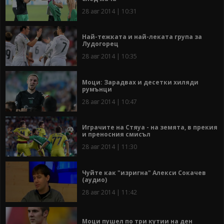
28 авг 2014 | 10:31
Най-тежката и най-леката група за
Лудогорец
28 авг 2014 | 10:35
Моци: Зарадвах и десетки хиляди
румънци
28 авг 2014 | 10:47
Играчите на Стяуа - на земята, в прекия
и преносния смисъл
28 авг 2014 | 11:30
Чуйте как "изригна" Алекси Сокачев
(аудио)
28 авг 2014 | 11:42
Моци пушел по три кутии на ден