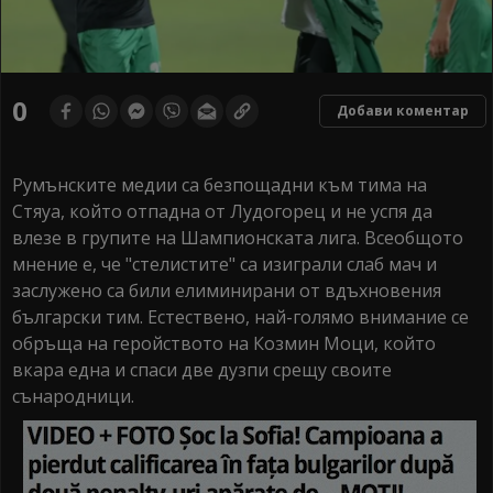
0
Добави коментар
Румънските медии са безпощадни към тима на
Стяуа, който отпадна от Лудогорец и не успя да
влезе в групите на Шампионската лига. Всеобщото
мнение е, че "стелистите" са изиграли слаб мач и
заслужено са били елиминирани от вдъхновения
български тим. Естествено, най-голямо внимание се
обръща на геройството на Козмин Моци, който
вкара една и спаси две дузпи срещу своите
сънародници.