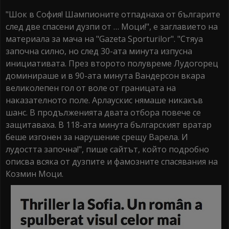
"Шок в София! Шампионите отпаднаха от българите
след две спасени дузпи от … Моци!", е заглавието на
материала за мача на "Gazeta Sporturilor". "Стяуа
започна силно, но след 30-ата минута изпусна
инициативата. През второто полувреме Лудогорец
доминираше и в 90-ата минута Вандерсон вкара
великолепен гол от воле от границата на
наказателното поле. Арлаускис нямаше никакъв
шанс. В продълженията двата отбора повече се
защитаваха. В 118-ата минута българският вратар
беше изгонен за нарушение срещу Варела. И
лудостта започна!", пише сайтът, който подробно
описва всяка от дузпите и фамозните спасявания на
Козмин Моци.