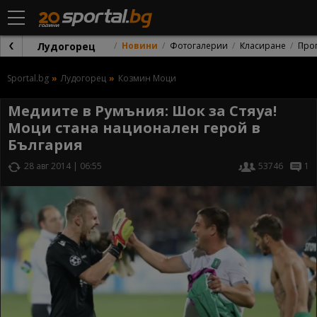
Лудогорец
Новини
Фотогалерии
Класиране
Про
Sportal.bg
Лудогорец
Козмин Моци
Медиите в Румъния: Шок за Стяуа!
Моци стана национален герой в
България
28 авг 2014 | 06:55
53746
1