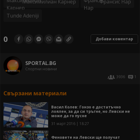
Максимилиан Карнер
Франсис Нар
Tunde Adeniji
0
Добави коментар
SPORTAL.BG
Спортни новини
3936
1
Свързани материали
Васил Колев: Гонзо е достатъчно
лоялен, за да си тръгне, но Левски не
може да го пусне
31 март 2016 | 18:27
Феновете на Левски ще получат