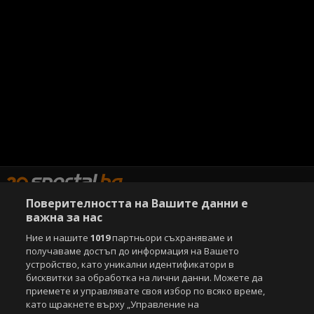
Поверителността на Вашите данни е
важна за нас
Copyright © 2007-2026 Агенция Спортал. Всички права запазени.
Ние и нашите
1019
партньори съхраняваме и
Този уебсайт е собственост на
Sportal Media Group
получаваме достъп до информация на Вашето
устройство, като уникални идентификатори в
За нас
Екип
За рекламa
Общи условия
бисквитки за обработка на лични данни. Можете да
приемете и управлявате своя избор по всяко време,
Етични правила на НСС
Лични данни
като щракнете върху „Управление на
Управление на предпочитания