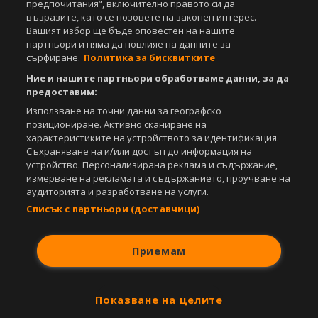
предпочитания“, включително правото си да
възразите, като се позовете на законен интерес.
Съдържанието на този уеб сайт и технологиите, използвани в него, са
Вашият избор ще бъде оповестен на нашите
под закрила на Закона за авторското право и сродните му права.
партньори и няма да повлияе на данните за
Всички статии, репортажи, интервюта и други текстови, графични и
сърфиране.
Политика за бисквитките
видео материали, публикувани в сайта, са собственост на Агенция
Спортал, освен ако изрично е посочено друго. Допуска се
Ние и нашите партньори обработваме данни, за да
публикуване на текстови материали само след писмено съгласие на
предоставим:
Агенция Спортал, посочване на източника и добавяне на линк към
www.sportal.bg. Използването на графични и видео материали,
Използване на точни данни за географско
публикувани в сайта, е строго забранено. Нарушителите ще бъдат
позициониране. Активно сканиране на
санкционирани с цялата строгост на закона.
характеристиките на устройството за идентификация.
Съхраняване на и/или достъп до информация на
Свали
БЕЗПЛАТНОТО
приложение за:
устройство. Персонализирана реклама и съдържание,
измерване на рекламата и съдържанието, проучване на
iOS
Android
аудиторията и разработване на услуги.
Списък с партньори (доставчици)
Powered by:
Приемам
Показване на целите