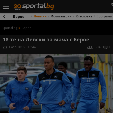
Берое
Новини
Фотогалерии
Класиране
Програма
Sportal.bg
Берое
18-те на Левски за мача с Берое
1 апр 2016 | 18:44
3936
1