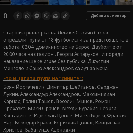
0
Добави коментар
Старши-треньорът на Левски Стойчо Стоев
определи група от 18 футболисти за предстоящото в
събота, 02.04, домакинство на Берое. Двубоят е от
20:00 часа на стадион „Георги Аспарухов“ и поради
наказание ще се играе без публика. Джъстин
Менголо и Сашо Александров са аут за мача.
Ето и цялата група на "сините":
Боян Йоргачевич, Димитър Шейтанов, Сърджан
Лукин, Александър Александров, Максимилиан
Карнер, Галин Ташев, Веселин Минев, Роман
Прохазка, Мики Орачев, Мехди Бурабия, Георги
Костадинов, Радослав Цонев, Мигел Бедоя, Франсис
Нар, Божидар Краев, Борислав Цонев, Венцислав
Христов, Бабатунде Адениджи