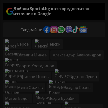
Добави Sportal.bg като предпочитан
източник в Google
Следвай ни:
Берое
Левски
Веселин Минев
Александър Александров
Георги Костадинов
Борислав Цонев
Сърджан Лукин
Мики Орачев
Божидар Краев
Мигел Бедоя
Мехди Бурабия