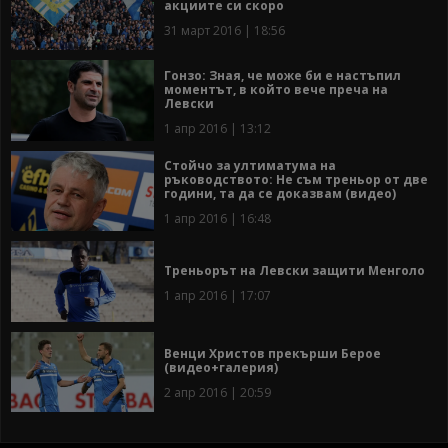
акциите си скоро
31 март 2016 | 18:56
Гонзо: Зная, че може би е настъпил
моментът, в който вече преча на
Левски
1 апр 2016 | 13:12
Стойчо за ултиматума на
ръководството: Не съм треньор от две
години, та да се доказвам (видео)
1 апр 2016 | 16:48
Треньорът на Левски защити Менголо
1 апр 2016 | 17:07
Венци Христов прекърши Берое
(видео+галерия)
2 апр 2016 | 20:59