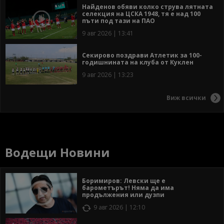
Найденов обяви колко струва лятната
селекция на ЦСКА 1948, тя е над 100
пъти под тази на ПАО
9 авг 2026 | 13:41
Секирово поздрави Атлетик за 100-
годишнината на клуба от Куклен
9 авг 2026 | 13:23
Виж всички
Водещи Новини
Боримиров: Левски ще е
барометърът! Няма да има
продължения или дузпи
9 авг 2026 | 12:10