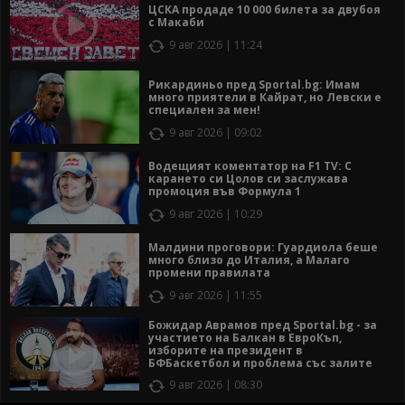
ЦСКА продаде 10 000 билета за двубоя
с Макаби
9 авг 2026 | 11:24
Рикардиньо пред Sportal.bg: Имам
много приятели в Кайрат, но Левски е
специален за мен!
9 авг 2026 | 09:02
Водещият коментатор на F1 TV: С
карането си Цолов си заслужава
промоция във Формула 1
9 авг 2026 | 10:29
Малдини проговори: Гуардиола беше
много близо до Италия, а Малаго
промени правилата
9 авг 2026 | 11:55
Божидар Аврамов пред Sportal.bg - за
участието на Балкан в ЕвроКъп,
изборите на президент в
БФБаскетбол и проблема със залите
9 авг 2026 | 08:30