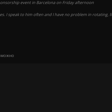
sponsorship event in Barcelona on Friday afternoon
s. I speak to him often and I have no problem in rotating, l
ъзможно