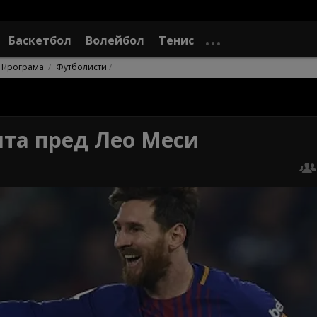
Баскетбол
Волейбол
Тенис
Програма
Футболисти
лта пред Лео Меси