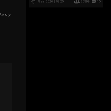
8 авг 2026 | 03:20
20899
10
ike my