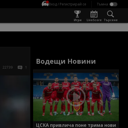
Вход / Регистрирай се
Игри
LiveScore
Търсене
Водещи Новини
22739
1
ЦСКА привлича поне трима нови