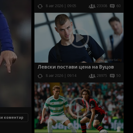
8 авг 2026 | 09:05
23308
60
Левски постави цена на Вуцов
8 авг 2026 | 09:14
28975
50
и коментар