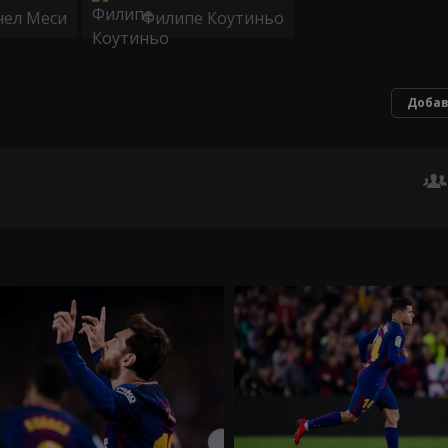
нел Меси
Филипе Коутиньо
Добав