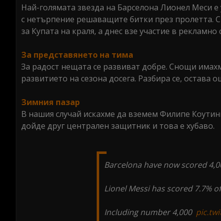
Най-голямата звезда на Барселона Лионел Меси е 
с нетърпение решаващите битки през пролетта. С
за Купата на краля, а днес взе участие в рекламно
За представянето на тима
За радост нещата се развиват добре. Снощи имахм
развитието на сезона досега. Разбира се, остава о
Зимния пазар
В нашия случай искахме да вземем Филипе Коутин
дойде друг централен защитник и това е хубаво.
Barcelona have now scored 4,0
Lionel Messi has scored 7.7% of 
Including number 4,000 ‍
pic.tw