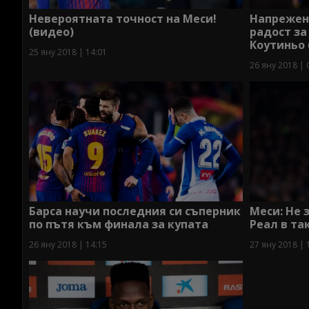
Невероятната точност на Меси!
Напрежени
(видео)
радост за
Коутиньо 
25 яну 2018 | 14:01
26 яну 2018 | 
Барса научи последния си съперник
Меси: Не 
по пътя към финала за купата
Реал в та
26 яну 2018 | 14:15
27 яну 2018 | 