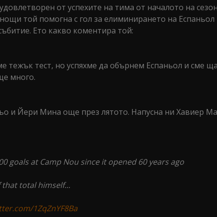
удовлетворен от успехите на тима от началото на сезон
нощи той помогна с гол за елиминирането на Еспаньол
 събитие. Ето какво коментира той:
е тежък тест, но успяхме да обърнем Еспаньол и сме щ
ще много.
ьо и Йери Мина още през лятото. Напусна ни Хавиер Ма
00 goals at Camp Nou since it opened 60 years ago
that total himself...
itter.com/1ZqZnYF8Ba