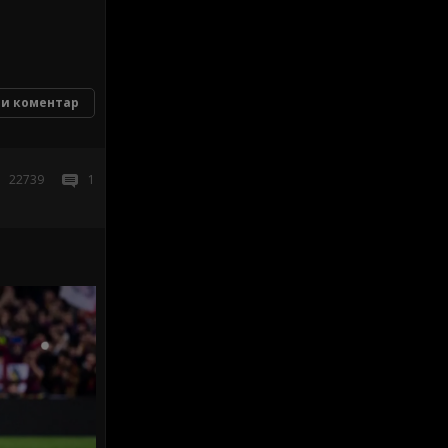
и коментар
22739
1