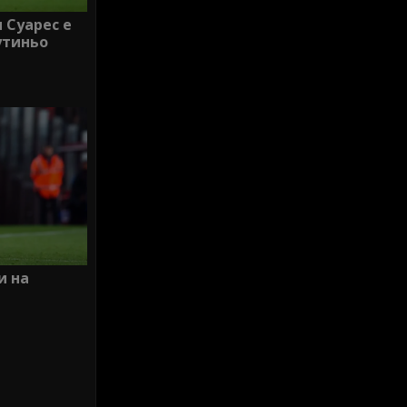
 Суарес е
утиньо
и на