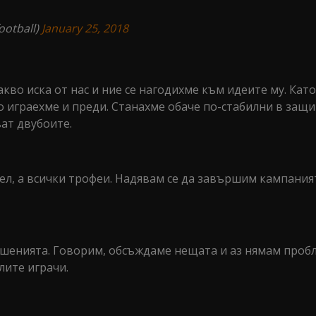
ootball)
January 25, 2018
во иска от нас и ние се нагодихме към идеите му. Като
о играехме и преди. Станахме обаче по-стабилни в защ
ват двубоите.
цел, а всички трофеи. Надявам се да завършим кампания
ешенията. Говорим, обсъждаме нещата и аз нямам пробл
лите играчи.