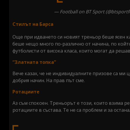
— Football on BT Sport (@btsportf
Стилът на Барса
Още при идването си новият треньор беше ясен как
беше нещо много по-различно от начина, по койт
футболисти от висока класа, които могат да реша
“Златната топка”
Вече казах, че не индивидуалните призове са ми 
добрия начин. На прав път сме.
Ротациите
Аз съм спокоен. Треньорът е този, които взима р
ротациите в състава. Те не са проблем и за остана