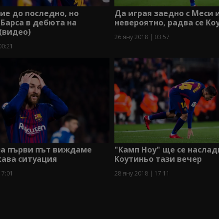
е до последно, но
Да играя заедно с Меси и
 Барса в дебюта на
невероятно, радва се Ко
(видео)
26 яну 2018 | 03:57
00:21
за първи път виждаме
"Камп Ноу" ще се наслад
кава ситуация
Коутиньо тази вечер
17:01
28 яну 2018 | 17:11