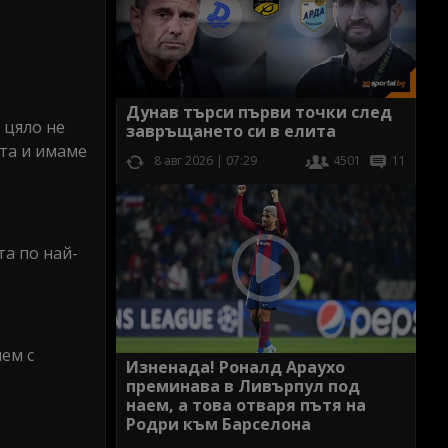
Дунав търси първи точки след
 цяло не
завръщането си в елита
ита и имаме
8 авг 2026 | 07:29
4501
11
та по най-
ем с
Изненада! Роналд Араухо
преминава в Ливърпул под
наем, а това отваря пътя на
Родри към Барселона