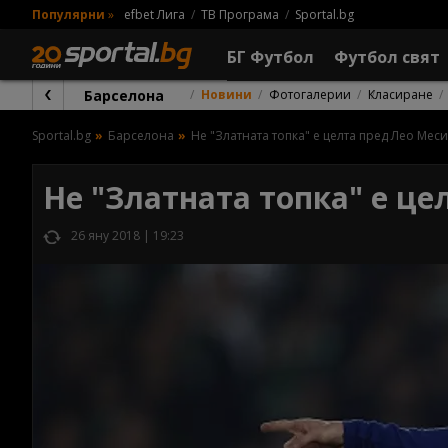
Популярни
»
efbet Лига
ТВ Програма
Sportal.bg
БГ Футбол
Футбол свят
Барселона
Новини
Фотогалерии
Класиране
Sportal.bg
Барселона
Не "Златната топка" е целта пред Лео Меси
Не "Златната топка" е це
26 яну 2018 | 19:23