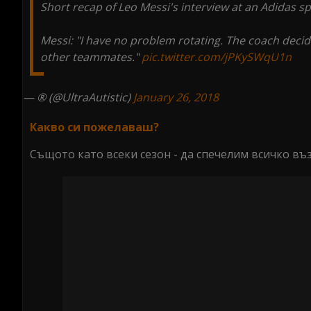
Short recap of Leo Messi's interview at an Adidas 
Messi: "I have no problem rotating. The coach decide
other teammates."
pic.twitter.com/jPKySWqU1n
— ® (@UltraAutistic)
January 26, 2018
Какво си пожелаваш?
Същото като всеки сезон - да спечелим всичко в