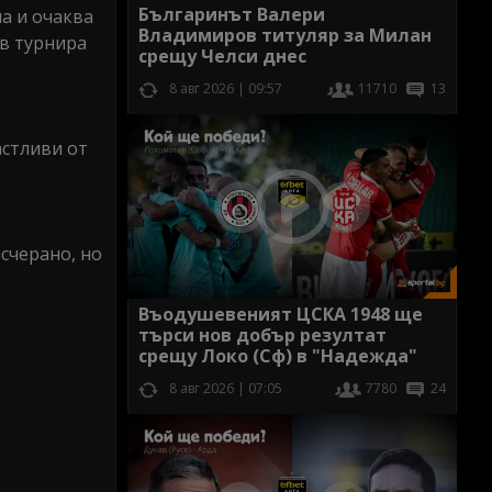
Българинът Валери
а и очаква
Владимиров титуляр за Милан
 в турнира
срещу Челси днес
8 авг 2026 | 09:57
11710
13
астливи от
счерано, но
Въодушевеният ЦСКА 1948 ще
търси нов добър резултат
срещу Локо (Сф) в "Надежда"
8 авг 2026 | 07:05
7780
24