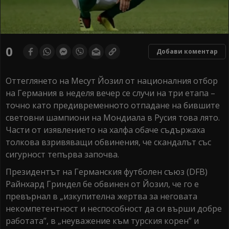
0
Добави коментар
Оттеглянето на Месут Йозил от националния отбор
на Германия в неделя вечер се случи на три етапа –
точно като предивременното отпадане на бившите
световни шампиони на Мондиала в Русия това лято.
Части от изявлението на халфа обаче съдържаха
толкова взривяващи обвинения, че скандалът със
сигурност тепърва започва.
Президентът на Германския футболен съюз (DFB)
Райнхард Гриндел бе обвинен от Йозил, че го е
превърнал в „изкупителна жертва за неговата
некомпетентност и неспособност да си върши добре
работата”, в „неуважение към турския корен” и