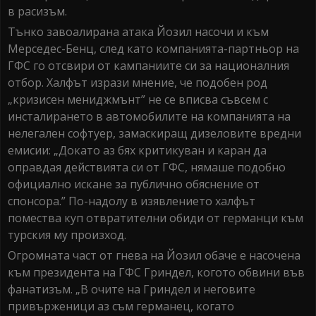
в расизъм.
Тънко завоалирана атака Йозил насочи и към
Мерседес-Бенц, след като компанията-партньор на
ГФС го отсвири от кампаниите си за националния
отбор. Халфът изрази мнение, че подобен род
„кризисен мениджмънт” не се вписва съвсем с
инсталирането в автомобилите на компанията на
нелегален софтуер, замаскиращ дизеловите вредни
емисии: „Докато аз бях критикуван и каран да
оправдая действията си от ГФС, нямаше подобно
официално искане за публично обяснение от
спонсора.” По-надолу в изявлението халфът
помества куп отвратителни обиди от германци към
турския му произход.
Огромната част от гнева на Йозил обаче е насочена
към президента на ГФС Гриндел, когото обвини във
фанатизъм. „В очите на Гриндел и неговите
привърженици аз съм германец, когато