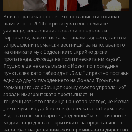
Във втората част от своето послание световният
шампион от 2014 г. критикува своето бивше
училище, неназовани спонсори и търговски
партньори, задето не са застанали зад него, както и
„определени германски вестници” за използването
на снимката му с Ердоан като „крайно дясна
пропаганда, служеща на политическата им кауза”.
Трудно е да не се съгласим с Йозил по последния
пункт, след като таблоидът „Билд” директно постави
едно до друго твърдението на Доналд Тръмп, че
германците „се обръщат срещу своето управление”
заради имигрантската престъпност, и
тенденциозното гледище на Лотар Матеус, че Йозил
„не се чувства удобно във фланелката на Германия”.
В доста от коментарите „под линия” и в социалните
медии също доста от критиките за представянето
на халфа с националния екип преминаваха директно