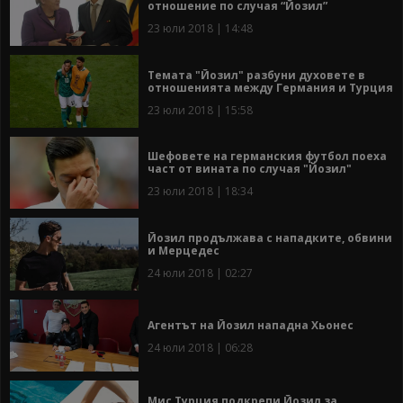
отношение по случая “Йозил”
23 юли 2018 | 14:48
Темата "Йозил" разбуни духовете в
отношенията между Германия и Турция
23 юли 2018 | 15:58
Шефовете на германския футбол поеха
част от вината по случая "Йозил"
23 юли 2018 | 18:34
Йозил продължава с нападките, обвини
и Мерцедес
24 юли 2018 | 02:27
Агентът на Йозил нападна Хьонес
24 юли 2018 | 06:28
Мис Турция подкрепи Йозил за