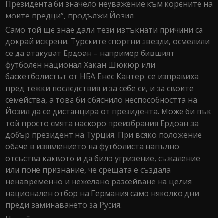
Президента би значело неуважение към корените на
моите предци”, продължи Йозил.
Само той ще знае дали тези изтъкнати причини са
докрай искрени. Турските спортни звезди, осмелили
се да атакуват Ердоан – например бившият
футболен национал Хакан Шюкюр или
баскетболистът от НБА Енес Кантер, се изправиха
пред тежки последствия и за себе си, и за своите
семейства, а това би обяснило неспособността на
Йозил да се дистанцира от президента. Може би пък
той просто смята наскоро преизбрания Ердоан за
добър президент на Турция. При всяко положение
обаче в изявлението на футболиста напълно
отсъства каквото и да било угризение, съжаление
или поне признание, че срещата е създала
ненавременно и нежелано разсейване на целия
национален отбор на Германия само няколко дни
преди заминаването за Русия.