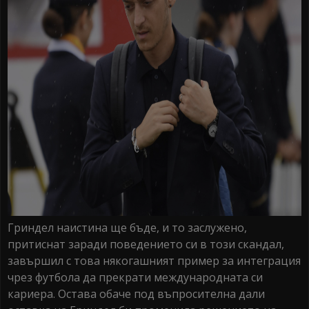
Гриндел наистина ще бъде, и то заслужено,
притиснат заради поведението си в този скандал,
завършил с това някогашният пример за интеграция
чрез футбола да прекрати международната си
кариера. Остава обаче под въпросителна дали