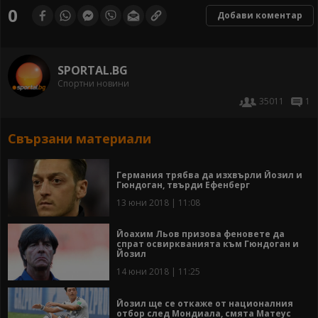
0
Добави коментар
SPORTAL.BG
Спортни новини
35011
1
Свързани материали
Германия трябва да изхвърли Йозил и
Гюндоган, твърди Ефенберг
13 юни 2018 | 11:08
Йоахим Льов призова феновете да
спрат освиркванията към Гюндоган и
Йозил
14 юни 2018 | 11:25
Йозил ще се откаже от националния
отбор след Мондиала, смята Матеус