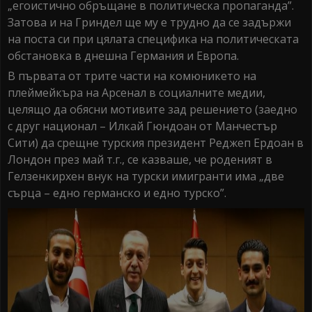
„егоистично обръщане в политическа пропаганда”.
Затова и на Гриндел ще му е трудно да се задържи
на поста си при цялата специфика на политическата
обстановка в днешна Германия и Европа.
В първата от трите части на комюникето на
плеймейкъра на Арсенал в социалните медии,
целящо да обясни мотивите зад решението (заедно
с друг национал – Илкай Гюндоан от Манчестър
Сити) да срещне турския президент Реджеп Ердоан в
Лондон през май т.г., се казваше, че роденият в
Гелзенкирхен внук на турски имигранти има „две
сърца – едно германско и едно турско”.