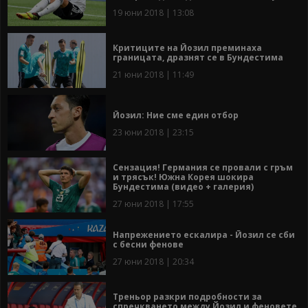
19 юни 2018 | 13:08
Критиците на Йозил преминаха
границата, дразнят се в Бундестима
21 юни 2018 | 11:49
Йозил: Ние сме един отбор
23 юни 2018 | 23:15
Сензация! Германия се провали с гръм
и трясък! Южна Корея шокира
Бундестима (видео + галерия)
27 юни 2018 | 17:55
Напрежението ескалира - Йозил се сби
с бесни фенове
27 юни 2018 | 20:34
Треньор разкри подробности за
спречкването между Йозил и феновете