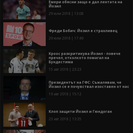
Емери обясни защо е дал лентата на
Йозил
29 юли 2018 | 13:08
Фреди Бобич: Йозил е страхливец
29 юли 2018 | 17:49
Кроос разкритикува Йозил - повече
пречел, отколкото помагал на
Бундестима
15 авг 2018 | 23:23
Президентът на ГФС: Съжалявам, че
Йозил се е почувствал изоставен от нас
19 авг 2018 | 15:12
Клоп защити Йозил и Гюндоган
23 авг 2018 | 13:35