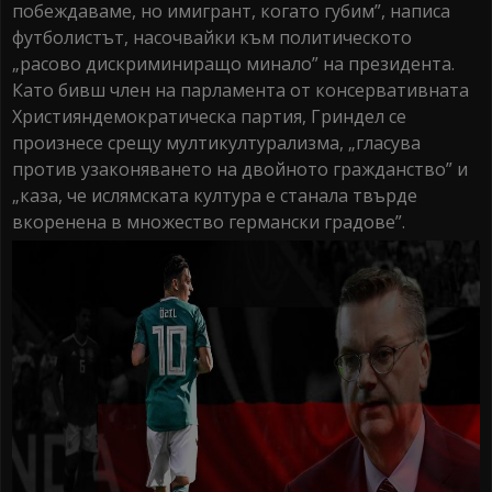
побеждаваме, но имигрант, когато губим”, написа
футболистът, насочвайки към политическото
„расово дискриминиращо минало” на президента.
Като бивш член на парламента от консервативната
Християндемократическа партия, Гриндел се
произнесе срещу мултикултурализма, „гласува
против узаконяването на двойното гражданство” и
„каза, че ислямската култура е станала твърде
вкоренена в множество германски градове”.