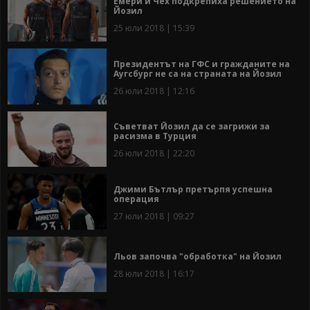
Емери и Чех подкрепиха решението на
Йозил
25 юли 2018 | 15:39
Президентът на ГФС и гражданите на
Аугсбург не са на страната на Йозил
26 юли 2018 | 12:16
Съветват Йозил да се загрижи за
расизма в Турция
26 юли 2018 | 22:20
Джими Бътлър претърпя успешна
операция
27 юли 2018 | 09:27
Льов започва "обработка" на Йозил
28 юли 2018 | 16:17