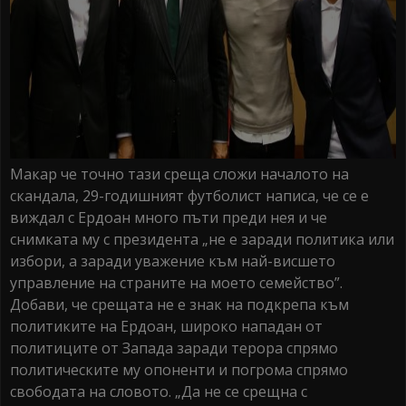
Макар че точно тази среща сложи началото на
скандала, 29-годишният футболист написа, че се е
виждал с Ердоан много пъти преди нея и че
снимката му с президента „не е заради политика или
избори, а заради уважение към най-висшето
управление на страните на моето семейство”.
Добави, че срещата не е знак на подкрепа към
политиките на Ердоан, широко нападан от
политиците от Запада заради терора спрямо
политическите му опоненти и погрома спрямо
свободата на словото. „Да не се срещна с