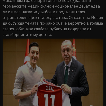
Никой няма да оспори това, че последвалият в
германските медии силно емоционален дебат едва
ли е имал някакъв дълбок и продължителен
отрицателен ефект върху състава. Отказът на Йозил
да обсъжда темата по-рано обаче вероятно в голяма
степен обяснява слабата публична подкрепа от
съотборниците му досега.