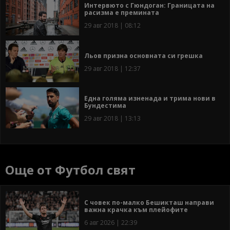
Интервюто с Гюндоган: Границата на
расизма е премината
29 авг 2018 | 08:12
Льов призна основната си грешка
29 авг 2018 | 12:37
Една голяма изненада и трима нови в
Бундестима
29 авг 2018 | 13:13
Още от Футбол свят
С човек по-малко Бешикташ направи
важна крачка към плейофите
6 авг 2026 | 22:39