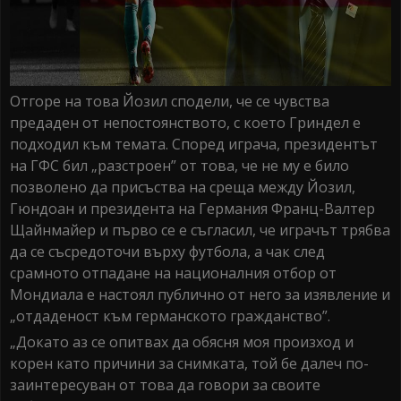
Отгоре на това Йозил сподели, че се чувства
предаден от непостоянството, с което Гриндел е
подходил към темата. Според играча, президентът
на ГФС бил „разстроен” от това, че не му е било
позволено да присъства на среща между Йозил,
Гюндоан и президента на Германия Франц-Валтер
Щайнмайер и първо се е съгласил, че играчът трябва
да се съсредоточи върху футбола, а чак след
срамното отпадане на националния отбор от
Мондиала е настоял публично от него за изявление и
„отдаденост към германското гражданство”.
„Докато аз се опитвах да обясня моя произход и
корен като причини за снимката, той бе далеч по-
заинтересуван от това да говори за своите