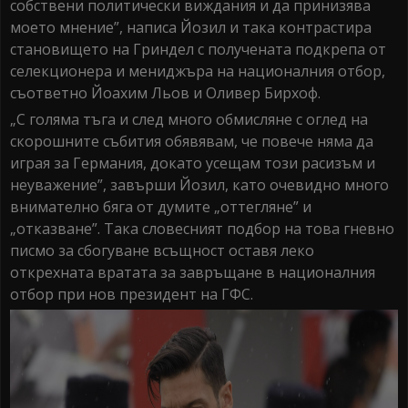
собствени политически виждания и да принизява
моето мнение”, написа Йозил и така контрастира
становището на Гриндел с получената подкрепа от
селекционера и мениджъра на националния отбор,
съответно Йоахим Льов и Оливер Бирхоф.
„С голяма тъга и след много обмисляне с оглед на
скорошните събития обявявам, че повече няма да
играя за Германия, докато усещам този расизъм и
неуважение”, завърши Йозил, като очевидно много
внимателно бяга от думите „оттегляне” и
„отказване”. Така словесният подбор на това гневно
писмо за сбогуване всъщност оставя леко
открехната вратата за завръщане в националния
отбор при нов президент на ГФС.