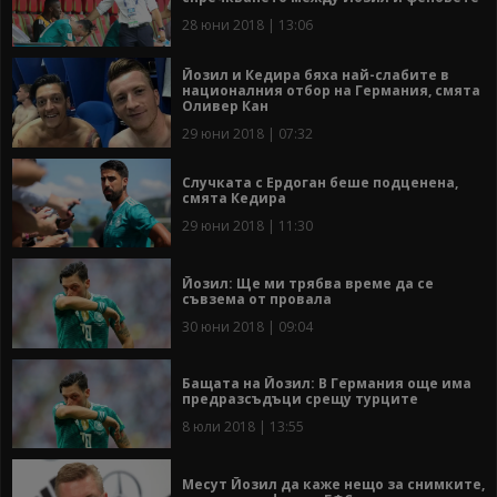
28 юни 2018 | 13:06
Йозил и Кедира бяха най-слабите в
националния отбор на Германия, смята
Оливер Кан
29 юни 2018 | 07:32
Случката с Ердоган беше подценена,
смята Кедира
29 юни 2018 | 11:30
Йозил: Ще ми трябва време да се
съвзема от провала
30 юни 2018 | 09:04
Бащата на Йозил: В Германия още има
предразсъдъци срещу турците
8 юли 2018 | 13:55
Месут Йозил да каже нещо за снимките,