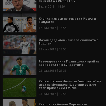
призова шефът на ГФС
8 юли 2018 | 14:29
Клоп се намеси по темата с Йозил и
Гюндоган
18 юли 2018 | 14:55
Йозил даде обяснение за снимката с
Ердоган
22 юли 2018 | 13:55
Разочарованият Йозил сложи край на
кариерата си в Бундестима
22 юли 2018 | 21:33
Хьонес съсипа Йозил за "наср.ната" му
игра на Мондиала: Щастлив съм, че
този призрак си тръгна
23 юли 2018 | 12:54
Канцлерът Ангела Меркел взе