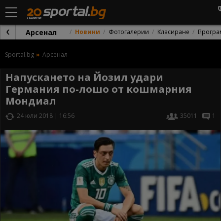
Арсенал
Новини
Фотогалерии
Класиране
Програ
Sportal.bg
Арсенал
Напускането на Йозил удари
Германия по-лошо от кошмарния
Мондиал
24 юли 2018 | 16:56
35011
1