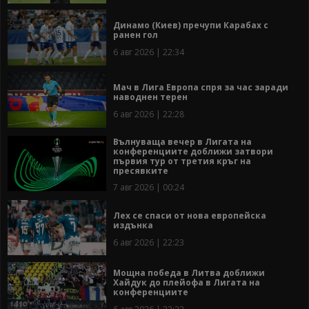
Динамо (Киев) пречупи Карабах с
ранен гол
6 авг 2026 | 22:34
Мач в Лига Европа спря за час заради
наводнен терен
6 авг 2026 | 22:28
Вълнуваща вечер в Лигата на
конференциите доближи затвори
първия тур от третия кръг на
пресявките
7 авг 2026 | 00:24
Лех се спаси от нова европейска
издънка
6 авг 2026 | 22:23
Мощна победа в Литва доближи
Хайдук до плейофа в Лигата на
конференциите