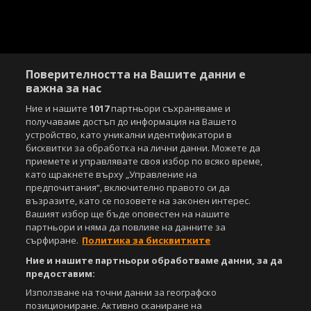
Поверителността на Вашите данни е
важна за нас
Ние и нашите
1017
партньори съхраняваме и
получаваме достъп до информация на Вашето
устройство, като уникални идентификатори в
бисквитки за обработка на лични данни. Можете да
приемете и управлявате своя избор по всяко време,
като щракнете върху „Управление на
предпочитания“, включително правото си да
възразите, като се позовете на законен интерес.
Вашият избор ще бъде оповестен на нашите
партньори и няма да повлияе на данните за
сърфиране.
Политика за бисквитките
Ние и нашите партньори обработваме данни, за да
предоставим:
Използване на точни данни за географско
позициониране. Активно сканиране на