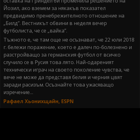
оставка на Гриндел би променила решението на
Йозил, ако вземем за някакъв показател
предвидимо пренебрежителното отношение на
„Билд”. Вестникът обвини в неделя вечер
футболиста, че се „вайка”.
Тъжното е, че там още не осъзнават, че 22 юли 2018
г. бележи поражение, което е далеч по-болезнено и
разстройващо за германския футбол от всичко
случило се в Русия това лято. Най-одареният
технически играч на своето поколение чувства, че
вече не може да представя белия и черния цвят
заради расизъм. Осъзнайте това ужасяващо
изречение…
Рафаел Хьонихщайн, ESPN