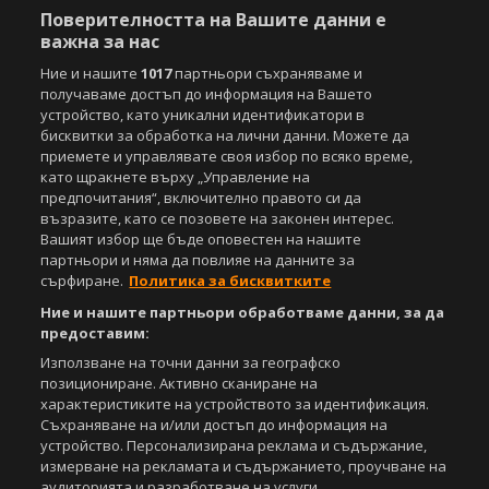
Поверителността на Вашите данни е
важна за нас
Copyright © 2007-2026 Агенция Спортал. Всички права запазени.
Този уебсайт е собственост на
Sportal Media Group
Ние и нашите
1017
партньори съхраняваме и
получаваме достъп до информация на Вашето
За нас
Екип
За рекламa
Общи условия
устройство, като уникални идентификатори в
Етични правила на НСС
Лични данни
бисквитки за обработка на лични данни. Можете да
Управление на предпочитания
приемете и управлявате своя избор по всяко време,
като щракнете върху „Управление на
Съдържанието на този уеб сайт и технологиите, използвани в него, са
предпочитания“, включително правото си да
под закрила на Закона за авторското право и сродните му права.
възразите, като се позовете на законен интерес.
Всички статии, репортажи, интервюта и други текстови, графични и
Вашият избор ще бъде оповестен на нашите
видео материали, публикувани в сайта, са собственост на Агенция
партньори и няма да повлияе на данните за
Спортал, освен ако изрично е посочено друго. Допуска се
сърфиране.
Политика за бисквитките
публикуване на текстови материали само след писмено съгласие на
Ние и нашите партньори обработваме данни, за да
Агенция Спортал, посочване на източника и добавяне на линк към
предоставим:
www.sportal.bg. Използването на графични и видео материали,
публикувани в сайта, е строго забранено. Нарушителите ще бъдат
Използване на точни данни за географско
санкционирани с цялата строгост на закона.
позициониране. Активно сканиране на
характеристиките на устройството за идентификация.
Свали
БЕЗПЛАТНОТО
приложение за:
Съхраняване на и/или достъп до информация на
устройство. Персонализирана реклама и съдържание,
iOS
Android
измерване на рекламата и съдържанието, проучване на
аудиторията и разработване на услуги.