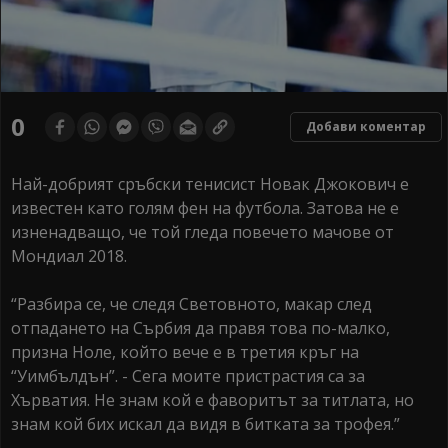
0
Добави коментар
Най-добрият сръбски тенисист Новак Джокович е
известен като голям фен на футбола. Затова не е
изненадващо, че той гледа повечето мачове от
Мондиал 2018.
“Разбира се, че следя Световното, макар след
отпадането на Сърбия да правя това по-малко,
призна Ноле, който вече е в третия кръг на
“Уимбълдън”. - Сега моите пристрастия са за
Хърватия. Не знам кой е фаворитът за титлата, но
знам кой бих искал да видя в битката за трофея.”