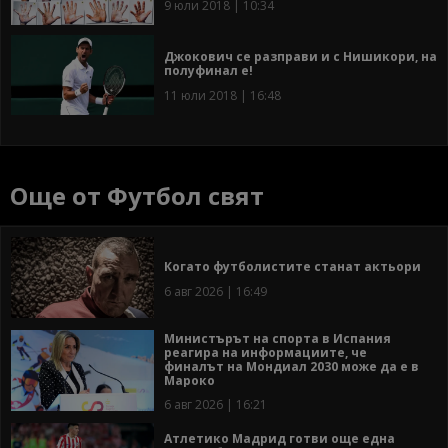
9 юли 2018 | 10:34
Джокович се разправи и с Нишикори, на
полуфинал е!
11 юли 2018 | 16:48
Още от Футбол свят
Когато футболистите станат актьори
6 авг 2026 | 16:49
Министърът на спорта в Испания
реагира на информациите, че
финалът на Мондиал 2030 може да е в
Мароко
6 авг 2026 | 16:21
Атлетико Мадрид готви още една