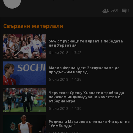
6901
1
Свързани материали
56% от руснаците вярват в победата
над Хърватия
6 юли 2018 | 13:42
Марио Фернандес: Заслужаваме да
продължим напред
6 юли 2018 | 14:29
Черчесов: Срещу Хърватия трябва да
покажем индивидуални качества и
отборна игра
6 юли 2018 | 14:39
Родина и Макарова стигнаха 4-и кръг на
"Уимбълдън"