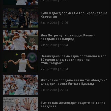
6 юли 2018 | 15:52
Силен дъжд премести тренировката на
Хърватия
6 юли 2018 | 17:06
Дел Потро чупи рекорди, Раонич
продължава напред
7 юли 2018 | 15:54
Невиждано: Само една поставена в топ
10 оцеля след третия кръг на
“Уимбълдън”
7 юли 2018 | 17:54
Джокович продължава на "Уимбълдън"
след тричасова битка с Едмънд
7 юли 2018 | 22:13
Вижте как изглеждат ръцете на тенис
звездите