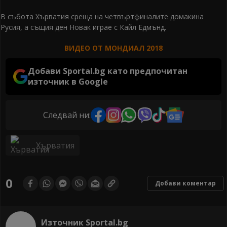
В събота Хърватия среща на четвъртфиналите домакина
Русия, а същия ден Новак играе с Кайл Едмънд.
ВИДЕО ОТ МОНДИАЛ 2018
Добави Sportal.bg като предпочитан
източник в Google
Следвай ни:
Хърватия
0
Добави коментар
Източник Sportal.bg