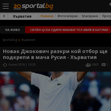
Хърватия
Новини
Фотогалерии
Класиране
Прог
НА ЖИВО
СИЛЕН ЦСКА УДАРИ МАКАБИ ТЕЛ АВИВ В БАТУМИ -
Sportal.bg
Хърватия
Новак Джокович разкри кой отбор ще
подкрепи в мача Русия - Хърватия
6 юли 2018 | 10:35
6901
1