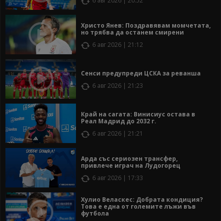
6 авг 2026 | 20:52
Христо Янев: Поздравявам момчетата,
но трябва да останем смирени
6 авг 2026 | 21:12
Сенси предупреди ЦСКА за реванша
6 авг 2026 | 21:23
Край на сагата: Винисиус остава в
Реал Мадрид до 2032 г.
6 авг 2026 | 21:21
Арда със сериозен трансфер,
привлече играч на Лудогорец
6 авг 2026 | 17:33
Хулио Веласкес: Добрата кондиция?
Това е една от големите лъжи във
футбола