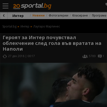
Интер
Новини
Фотогалерии
Класиране
Програма
Sportal.bg
Интер
Лаутаро Мартинес
Героят за Интер почувствал
облекчение след гола във вратата на
Наполи
27 дек 2018 | 00:17
5789
1