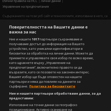
Етични правила на НСС
Лични данни
Управление на предпочитания
Съдържанието на този уеб сайт и технологиите, използвани в него, са
под закрила на Закона за авторското право и сродните му права.
Всички статии, репортажи, интервюта и други текстови, графични и
Поверителността на Вашите данни е
видео материали, публикувани в сайта, са собственост на Агенция
важна за нас
Спортал, освен ако изрично е посочено друго. Допуска се
публикуване на текстови материали само след писмено съгласие на
Ние и нашите
1017
партньори съхраняваме и
Агенция Спортал, посочване на източника и добавяне на линк към
получаваме достъп до информация на Вашето
www.sportal.bg. Използването на графични и видео материали,
устройство, като уникални идентификатори в
публикувани в сайта, е строго забранено. Нарушителите ще бъдат
бисквитки за обработка на лични данни. Можете да
санкционирани с цялата строгост на закона.
приемете и управлявате своя избор по всяко време,
като щракнете върху „Управление на
Свали
БЕЗПЛАТНОТО
приложение за:
предпочитания“, включително правото си да
възразите, като се позовете на законен интерес.
iOS
Android
Вашият избор ще бъде оповестен на нашите
партньори и няма да повлияе на данните за
сърфиране.
Политика за бисквитките
Powered by:
Ние и нашите партньори обработваме данни, за да
предоставим:
Използване на точни данни за географско
позициониране. Активно сканиране на