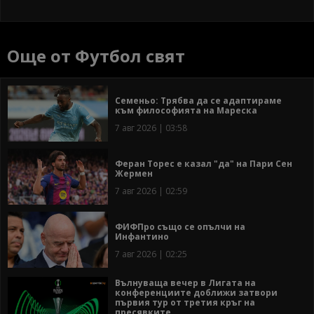
Още от Футбол свят
Семеньо: Трябва да се адаптираме
към философията на Мареска
7 авг 2026 | 03:58
Феран Торес е казал "да" на Пари Сен
Жермен
7 авг 2026 | 02:59
ФИФПро също се опълчи на
Инфантино
7 авг 2026 | 02:25
Вълнуваща вечер в Лигата на
конференциите доближи затвори
първия тур от третия кръг на
пресявките