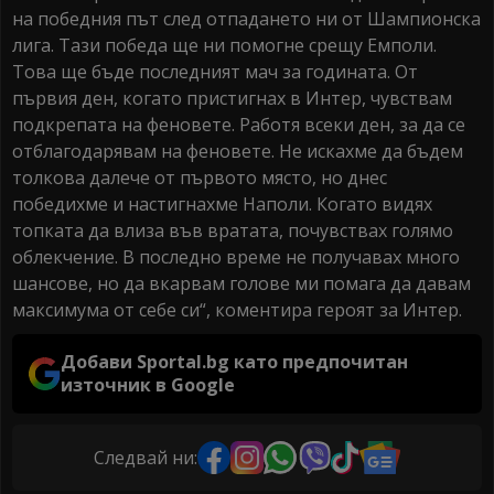
на победния път след отпадането ни от Шампионска
лига. Тази победа ще ни помогне срещу Емполи.
Това ще бъде последният мач за годината. От
първия ден, когато пристигнах в Интер, чувствам
подкрепата на феновете. Работя всеки ден, за да се
отблагодарявам на феновете. Не искахме да бъдем
толкова далече от първото място, но днес
победихме и настигнахме Наполи. Когато видях
топката да влиза във вратата, почувствах голямо
облекчение. В последно време не получавах много
шансове, но да вкарвам голове ми помага да давам
максимума от себе си“, коментира героят за Интер.
Добави Sportal.bg като предпочитан
източник в Google
Следвай ни: