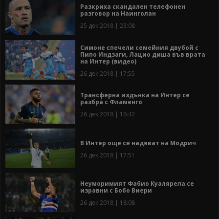
Разкриха скандален телефонен
разговор на Наинголан
25 дек 2018 | 23:08
Симоне спечели семейния двубой с
Пипо Индзаги, Лацио диша във врата
на Интер (видео)
26 дек 2018 | 17:55
Трансферна издънка на Интер се
разбра с Фламенго
26 дек 2018 | 16:42
В Интер още се надяват на Модрич
26 дек 2018 | 17:51
Неуморимият Фабио Куалярела се
изравни с Бобо Виери
26 дек 2018 | 18:08