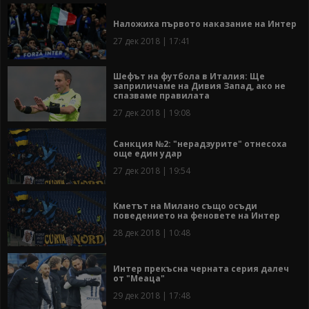
Наложиха първото наказание на Интер
27 дек 2018 | 17:41
Шефът на футбола в Италия: Ще
заприличаме на Дивия Запад, ако не
спазваме правилата
27 дек 2018 | 19:08
Санкция №2: "нерадзурите" отнесоха
още един удар
27 дек 2018 | 19:54
Кметът на Милано също осъди
поведението на феновете на Интер
28 дек 2018 | 10:48
Интер прекъсна черната серия далеч
от "Меаца"
29 дек 2018 | 17:48