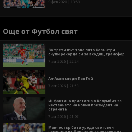
9 фев 2020 | 13:59
Още от Футбол свят
За трети път това лято Ковънтри
счупи рекорда си за входящ трансфер
7 авг 2026 | 22:24
Ал-Ахли следи Пап Гей
7 авг 2026 | 21:53
Инфантино пристигна в Колумбия за
честването на новия президент на
страната
7 авг 2026 | 21:07
Манчестър Сити уреди световен
шампион от Марсилия за резерва на