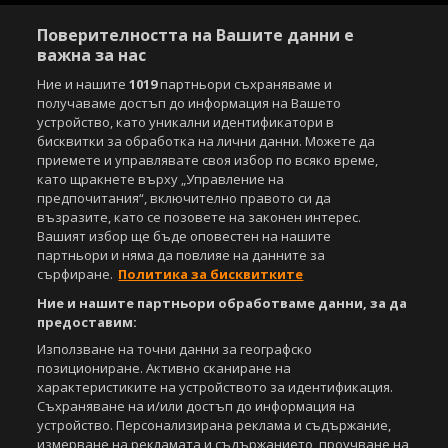
Поверителността на Вашите данни е
важна за нас
Ние и нашите
1019
партньори съхраняваме и
получаваме достъп до информация на Вашето
устройство, като уникални идентификатори в
бисквитки за обработка на лични данни. Можете да
приемете и управлявате своя избор по всяко време,
като щракнете върху „Управление на
предпочитания“, включително правото си да
възразите, като се позовете на законен интерес.
Вашият избор ще бъде оповестен на нашите
партньори и няма да повлияе на данните за
сърфиране.
Политика за бисквитките
Ние и нашите партньори обработваме данни, за да
предоставим:
Използване на точни данни за географско
позициониране. Активно сканиране на
характеристиките на устройството за идентификация.
Съхраняване на и/или достъп до информация на
устройство. Персонализирана реклама и съдържание,
измерване на рекламата и съдържанието, проучване на