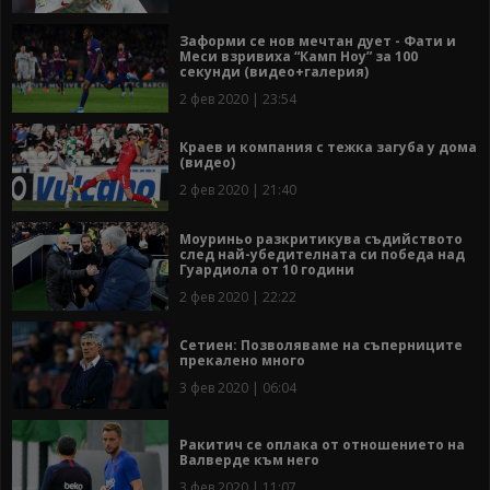
Заформи се нов мечтан дует - Фати и
Меси взривиха “Камп Ноу” за 100
секунди (видео+галерия)
2 фев 2020 | 23:54
Краев и компания с тежка загуба у дома
(видео)
2 фев 2020 | 21:40
Моуриньо разкритикува съдийството
след най-убедителната си победа над
Гуардиола от 10 години
2 фев 2020 | 22:22
Сетиен: Позволяваме на съперниците
прекалено много
3 фев 2020 | 06:04
Ракитич се оплака от отношението на
Валверде към него
3 фев 2020 | 11:07