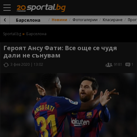
Барселона
Новини
Фотогалерии
Класиране
Прог
Sportal.bg
Барселона
Героят Ансу Фати: Все още се чудя
дали не сънувам
3 фев 2020 | 13:02
9181
1