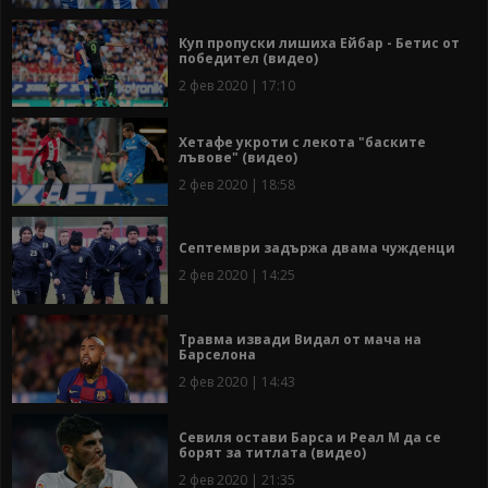
Куп пропуски лишиха Ейбар - Бетис от
победител (видео)
2 фев 2020 | 17:10
Хетафе укроти с лекота "баските
лъвове" (видео)
2 фев 2020 | 18:58
Септември задържа двама чужденци
2 фев 2020 | 14:25
Травма извади Видал от мача на
Барселона
2 фев 2020 | 14:43
Севиля остави Барса и Реал М да се
борят за титлата (видео)
2 фев 2020 | 21:35