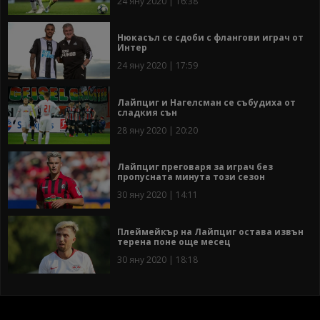
24 яну 2020 | 16:38
Нюкасъл се сдоби с флангови играч от
Интер
24 яну 2020 | 17:59
Лайпциг и Нагелсман се събудиха от
сладкия сън
28 яну 2020 | 20:20
Лайпциг преговаря за играч без
пропусната минута този сезон
30 яну 2020 | 14:11
Плеймейкър на Лайпциг остава извън
терена поне още месец
30 яну 2020 | 18:18