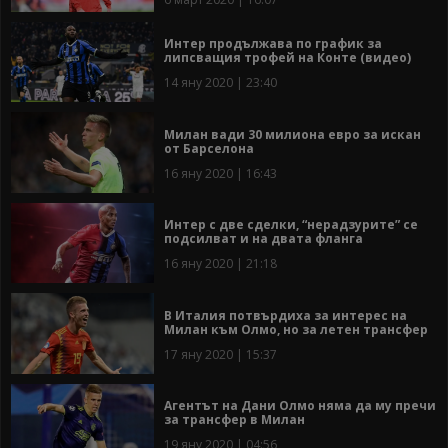
Интер продължава по график за
липсващия трофей на Конте (видео)
14 яну 2020 | 23:40
Милан вади 30 милиона евро за искан
от Барселона
16 яну 2020 | 16:43
Интер с две сделки, “нерадзурите” се
подсилват и на двата фланга
16 яну 2020 | 21:18
В Италия потвърдиха за интерес на
Милан към Олмо, но за летен трансфер
17 яну 2020 | 15:37
Агентът на Дани Олмо няма да му пречи
за трансфер в Милан
19 яну 2020 | 04:56