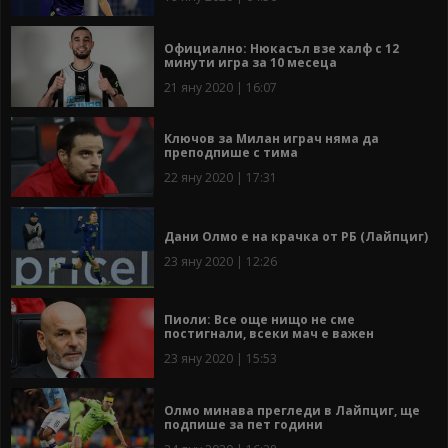
Официално: Нюкасъл взе халф с 12
минути игра за 10 месеца
21 яну 2020 | 16:07
Ключов за Милан играч няма да
преподпише с тима
22 яну 2020 | 17:31
Дани Олмо е на крачка от РБ (Лайпциг)
23 яну 2020 | 12:26
Пиоли: Все още нищо не сме
постигнали, всеки мач е важен
23 яну 2020 | 15:53
Олмо минава прегледи в Лайпциг, ще
подпише за пет години