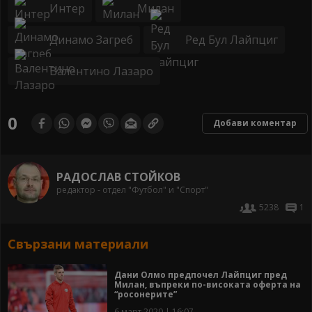
Интер
Милан
Динамо Загреб
Ред Бул Лайпциг
Валентино Лазаро
0
Добави коментар
РАДОСЛАВ СТОЙКОВ
редактор - отдел "Футбол" и "Спорт"
5238
1
Свързани материали
Дани Олмо предпочел Лайпциг пред
Милан, въпреки по-високата оферта на
“росонерите”
6 март 2020 | 16:07