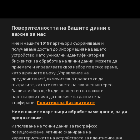
Поверителността на Вашите данни е
важна за нас
Ние и нашите
1019
партньори съхраняваме и
получаваме достъп до информация на Вашето
устройство, като уникални идентификатори в
бисквитки за обработка на лични данни. Можете да
приемете и управлявате своя избор по всяко време,
като щракнете върху „Управление на
предпочитания“, включително правото си да
възразите, като се позовете на законен интерес.
Вашият избор ще бъде оповестен на нашите
партньори и няма да повлияе на данните за
сърфиране.
Политика за бисквитките
Ние и нашите партньори обработваме данни, за да
предоставим:
Използване на точни данни за географско
позициониране. Активно сканиране на
характеристиките на устройството за идентификация.