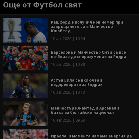
Още от Футбол свят
Рашфорд е получил нов номер при
завръщането си в Манчестър
Юнайтед
10 авг 2026 | 10:54
Барселона и Манчестър Сити са все
по-близо до споразумение за Родри
10 авг 2026 | 10:38
Астън Вила се включва в
надпреварата за Ендрик
10 авг 2026 | 10:13
Манчестър Юнайтед и Арсенал в
битка за белгийски национал
10 авг 2026 | 09:59
Ираола: В момента нямаме енергия да