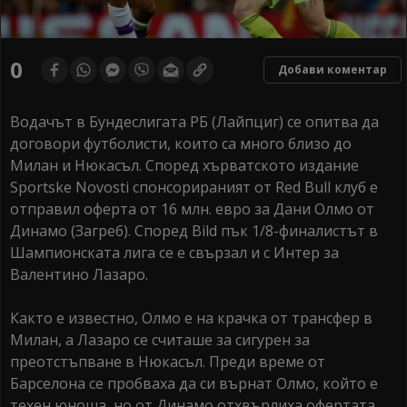
0
Добави коментар
Водачът в Бундеслигата РБ (Лайпциг) се опитва да
договори футболисти, които са много близо до
Милан и Нюкасъл. Според хърватското издание
Sportske Novosti спонсорираният от Red Bull клуб е
отправил оферта от 16 млн. евро за Дани Олмо от
Динамо (Загреб). Според Bild пък 1/8-финалистът в
Шампионската лига се е свързал и с Интер за
Валентино Лазаро.
Както е известно, Олмо е на крачка от трансфер в
Милан, а Лазаро се считаше за сигурен за
преотстъпване в Нюкасъл. Преди време от
Барселона се пробваха да си върнат Олмо, който е
техен юноша, но от Динамо отхвърлиха офертата.