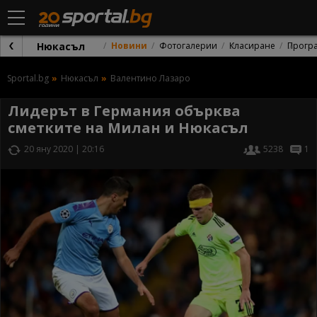
Нюкасъл
Новини
Фотогалерии
Класиране
Прогр
Sportal.bg
Нюкасъл
Валентино Лазаро
Лидерът в Германия обърква
сметките на Милан и Нюкасъл
20 яну 2020 | 20:16
5238
1