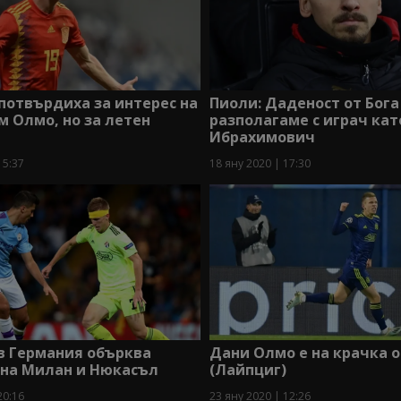
потвърдиха за интерес на
Пиоли: Даденост от Бога 
 Олмо, но за летен
разполагаме с играч кат
Ибрахимович
15:37
18 яну 2020 | 17:30
в Германия обърква
Дани Олмо е на крачка о
 на Милан и Нюкасъл
(Лайпциг)
20:16
23 яну 2020 | 12:26