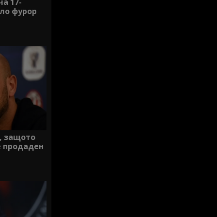
а 17-
ло фурор
, защото
 продаден