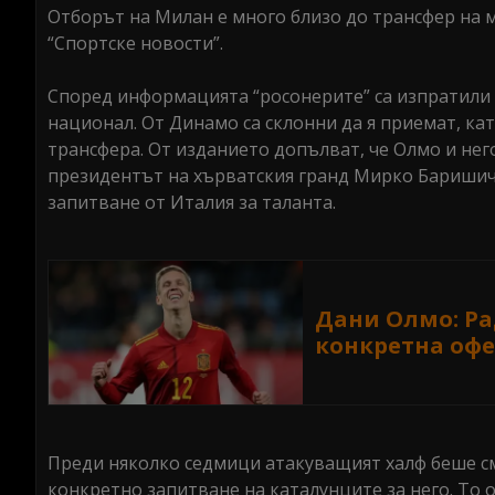
Отборът на Милан е много близо до трансфер на 
“Спортске новости”.
Според информацията “росонерите” са изпратили о
национал. От Динамо са склонни да я приемат, кат
трансфера. От изданието допълват, че Олмо и него
президентът на хърватския гранд Мирко Баришич
запитване от Италия за таланта.
Дани Олмо: Рад
конкретна офе
Преди няколко седмици атакуващият халф беше см
конкретно запитване на каталунците за него. То 