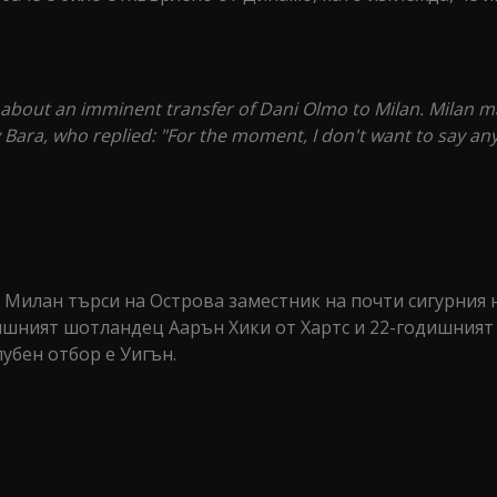
about an imminent transfer of Dani Olmo to Milan. Milan 
y Bara, who replied: "For the moment, I don't want to say any
Милан търси на Острова заместник на почти сигурния 
дишният шотландец Аарън Хики от Хартс и 22-годишният
убен отбор е Уигън.