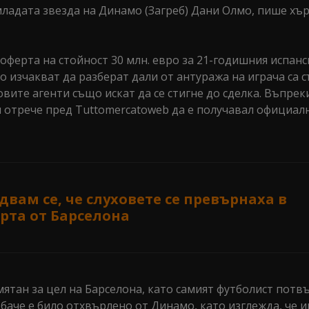
младата звезда на Динамо (Загреб) Дани Олмо, пише хъ
ферта на стойност 30 млн. евро за 21-годишния испанс
о изчакват да разберат дали от антуража на играча са с
вите агенти също искат да се стигне до сделка. Въпрек
 отрече пред Tuttomercatoweb да е получавал официал
вам се, че слуховете се превърнаха в
рта от Барселона
ятан за цел на Барселона, като самият футболист потв
обаче е било отхвърлено от Динамо, като изглежда, че 