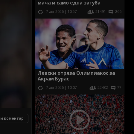
мача и само една загуба
7 авг 2026 | 10:57
21491
266
Левски отряза Олимпиакос за
Акрам Бурас
7 авг 2026 | 10:07
22432
77
и коментар