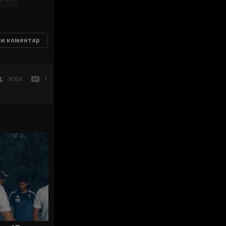
и коментар
9004
1