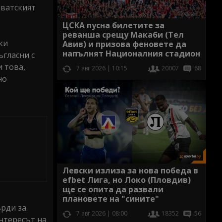
рватският
ЦСКА пусна билетите за
реванша срещу Макаби (Тел
ки
Авив) и призова феновете да
напълнят Националния стадион
ъгласни с
и това,
7 авг 2026 | 10:15
20007
68
но
Левски излиза за нова победа в
efbet Лига, но Локо (Пловдив)
ще се опита да развали
плановете на "сините"
ърди за
7 авг 2026 | 08:00
18352
56
интересът на