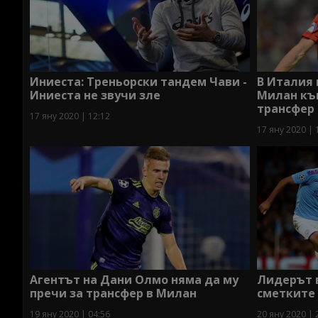
Иниеста: Треньорски тандем Чави -
В Италия 
Иниеста не звучи зле
Милан към
трансфер
17 яну 2020 | 12:12
17 яну 2020 | 
Агентът на Дани Олмо няма да му
Лидерът 
пречи за трансфер в Милан
сметките
19 яну 2020 | 04:56
20 яну 2020 | 