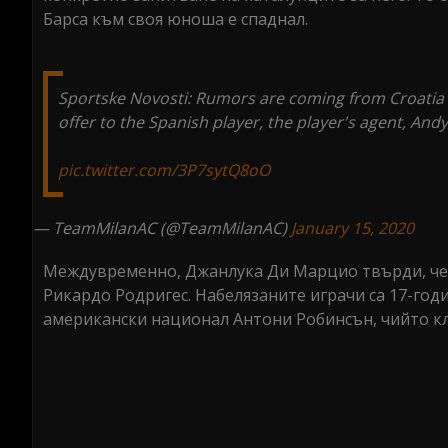
Барса към своя юноша е спаднал.
Sportske Novosti: Rumors are coming from Croatia 
offer to the Spanish player, the player's agent, And
pic.twitter.com/3P7sytQ8oO
— TeamMilanAC (@TeamMilanAC)
January 15, 2020
Междувременно, Джанлука Ди Марцио твърди, че 
Рикардо Родригес. Набелязаните играчи са 17-го
американски национал Антони Робинсън, чийто кл