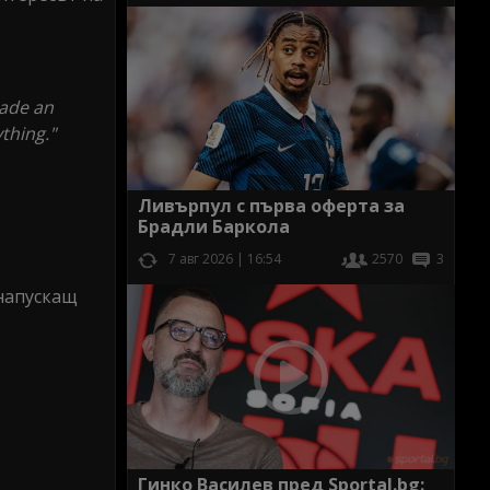
made an
thing."
Ливърпул с първа оферта за
Брадли Баркола
7 авг 2026 | 16:54
2570
3
напускащ
Гинко Василев пред Sportal.bg: