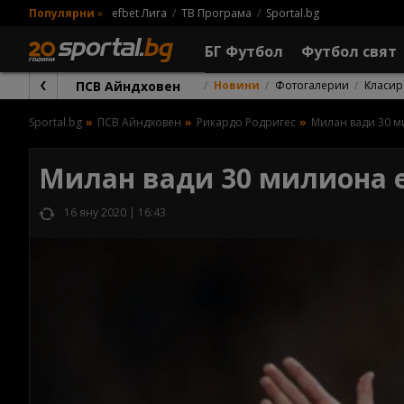
Популярни
»
efbet Лига
ТВ Програма
Sportal.bg
БГ Футбол
Футбол свят
ПСВ Айндховен
Новини
Фотогалерии
Класир
Sportal.bg
ПСВ Айндховен
Рикардо Родригес
Милан вади 30 м
Милан вади 30 милиона е
16 яну 2020 | 16:43