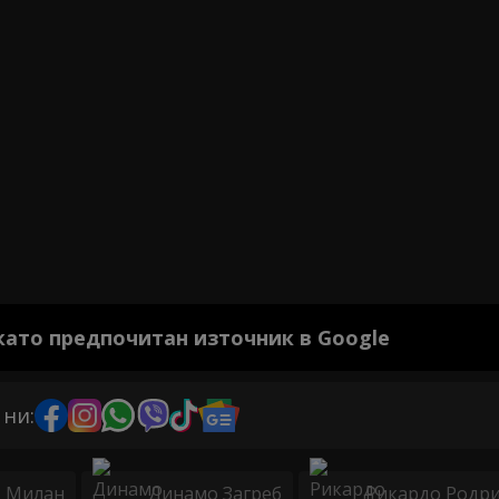
 като предпочитан източник в Google
 ни:
Милан
Динамо Загреб
Рикардо Родри