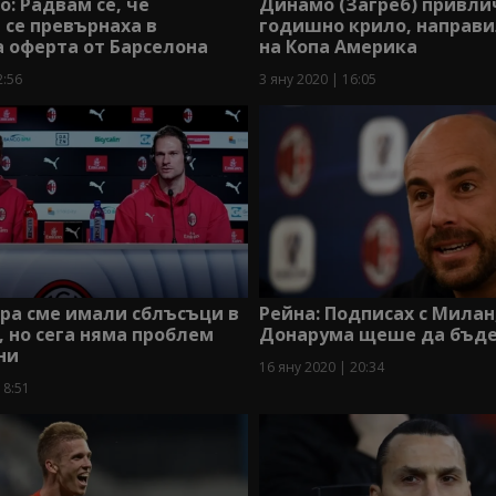
: Радвам се, че
Динамо (Загреб) привлич
 се превърнаха в
годишно крило, направи
 оферта от Барселона
на Копа Америка
2:56
3 яну 2020 | 16:05
бра сме имали сблъсъци в
Рейна: Подписах с Милан
 но сега няма проблем
Донарума щеше да бъде
ни
16 яну 2020 | 20:34
18:51