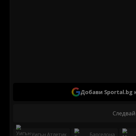
Добави Sportal.bg
Следвай
Уигън Атлетик
Барселона