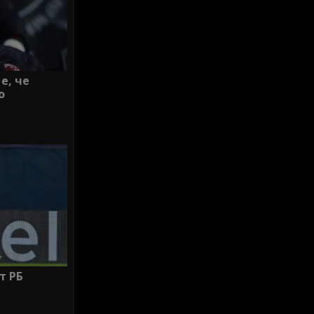
е, че
о
т РБ