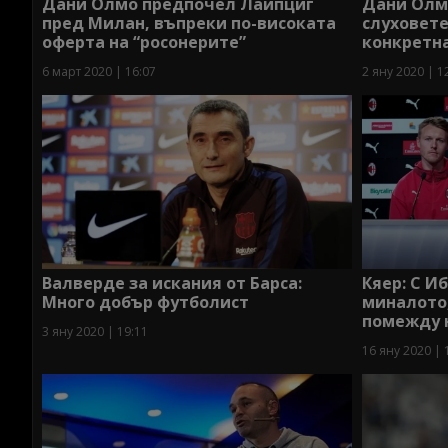
Дани Олмо предпочел Лайпциг
Дани Олмо
пред Милан, въпреки по-високата
слуховете
оферта на “росонерите”
конкретна
6 март 2020 | 16:07
2 яну 2020 | 1
Валверде за искания от Барса:
Кяер: С И
Много добър футболист
миналото,
помежду 
3 яну 2020 | 19:11
16 яну 2020 | 