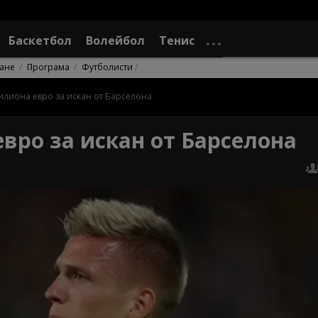
Баскетбол
Волейбол
Тенис
ане
Програма
Футболисти
илиона евро за искан от Барселона
вро за искан от Барселона