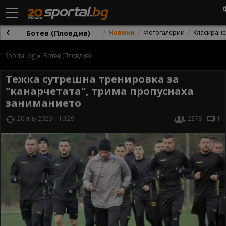
Ботев (Пловдив)
Новини
Фотогалерии
Класиране
Sportal.bg
Ботев (Пловдив)
Тежка сутрешна тренировка за
"канарчетата", трима пропуснаха
заниманието
20 яну 2020 | 10:29
2378
1