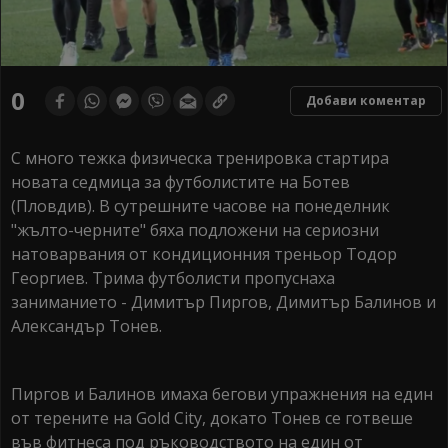
0
Добави коментар
С много тежка физическа тренировка стартира
новата седмица за футболистите на Ботев
(Пловдив). В сутрешните часове на понеделник
"жълто-черните" бяха подложени на сериозни
натоварвания от кондиционния треньор Тодор
Георгиев. Трима футболисти пропуснаха
заниманието - Димитър Пиргов, Димитър Балинов и
Александър Тонев.
Пиргов и Балинов имаха бегови упражнения на един
от терените на Gold City, докато Тонев се готвеше
във фитнеса под ръководството на един от