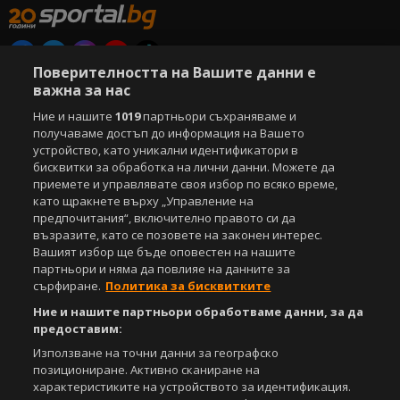
Поверителността на Вашите данни е
Copyright © 2007-2026 Агенция Спортал. Всички права запазени.
важна за нас
Този уебсайт е собственост на
Sportal Media Group
Ние и нашите
1019
партньори съхраняваме и
получаваме достъп до информация на Вашето
За нас
Екип
За рекламa
Общи условия
устройство, като уникални идентификатори в
Етични правила на НСС
Лични данни
бисквитки за обработка на лични данни. Можете да
Управление на предпочитания
приемете и управлявате своя избор по всяко време,
като щракнете върху „Управление на
Съдържанието на този уеб сайт и технологиите, използвани в него, са
предпочитания“, включително правото си да
под закрила на Закона за авторското право и сродните му права.
възразите, като се позовете на законен интерес.
Всички статии, репортажи, интервюта и други текстови, графични и
Вашият избор ще бъде оповестен на нашите
видео материали, публикувани в сайта, са собственост на Агенция
партньори и няма да повлияе на данните за
Спортал, освен ако изрично е посочено друго. Допуска се
сърфиране.
Политика за бисквитките
публикуване на текстови материали само след писмено съгласие на
Агенция Спортал, посочване на източника и добавяне на линк към
Ние и нашите партньори обработваме данни, за да
www.sportal.bg. Използването на графични и видео материали,
предоставим:
публикувани в сайта, е строго забранено. Нарушителите ще бъдат
Използване на точни данни за географско
санкционирани с цялата строгост на закона.
позициониране. Активно сканиране на
характеристиките на устройството за идентификация.
Свали
БЕЗПЛАТНОТО
приложение за: