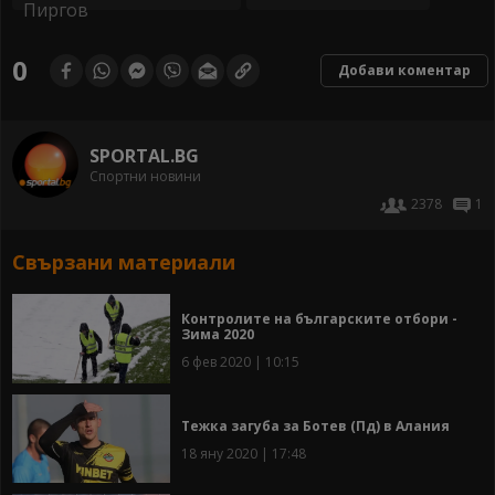
0
Добави коментар
SPORTAL.BG
Спортни новини
2378
1
Свързани материали
Контролите на българските отбори -
Зима 2020
6 фев 2020 | 10:15
Тежка загуба за Ботев (Пд) в Алания
18 яну 2020 | 17:48