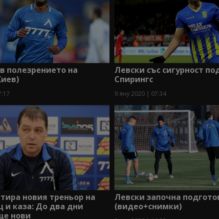
в полезрението на
Левски със сигурност по
Киев)
Спирингс
7:17
9 яну 2020 | 07:34
тира новия треньор на
Левски започна подгото
 и каза: До два дни
(видео+снимки)
ще нови