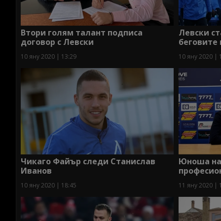
Втори голям талант подписа
Левски ст
договор с Левски
беговите 
10 яну 2020 | 13:29
10 яну 2020 | 
Чикаго Файър следи Станислав
Юноша на
Иванов
професио
10 яну 2020 | 18:45
11 яну 2020 | 