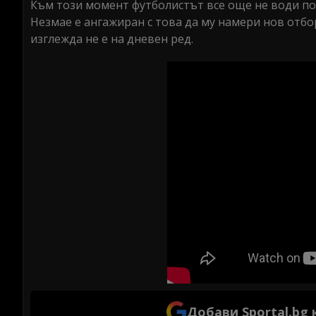
Към този момент футболистът все още не води под
Незмае е ангажиран с това да му намери нов отбор
изглежда не е на дневен ред.
Добави Sportal.bg