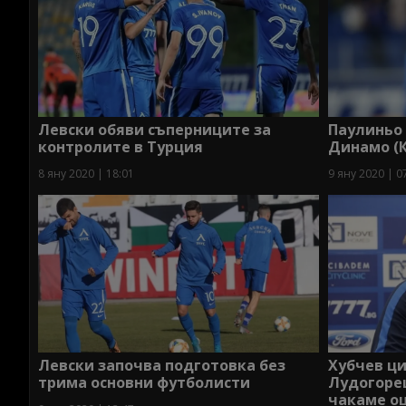
Левски обяви съперниците за
Паулиньо 
контролите в Турция
Динамо (
8 яну 2020 | 18:01
9 яну 2020 | 0
Левски започва подготовка без
Хубчев ци
трима основни футболисти
Лудогорец
чакаме о