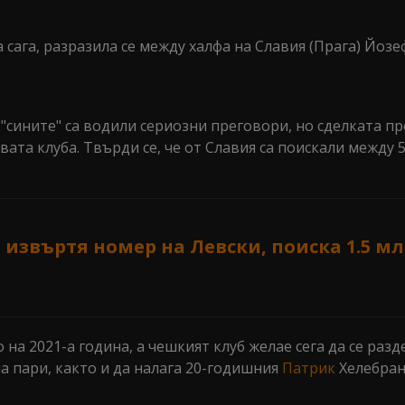
 сага, разразила се между халфа на Славия (Прага) Йоз
 "сините" са водили сериозни преговори, но сделката п
та клуба. Твърди се, че от Славия са поискали между 5
 извъртя номер на Левски, поиска 1.5 мл
л
на 2021-а година, а чешкият клуб желае сега да се разд
ма пари, както и да налага 20-годишния
Патрик
Хелебран