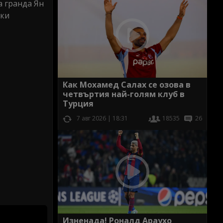
а гранда Ян
ски
Как Мохамед Салах се озова в
четвъртия най-голям клуб в
Турция
7 авг 2026 | 18:31
18535
26
Изненада! Роналд Араухо