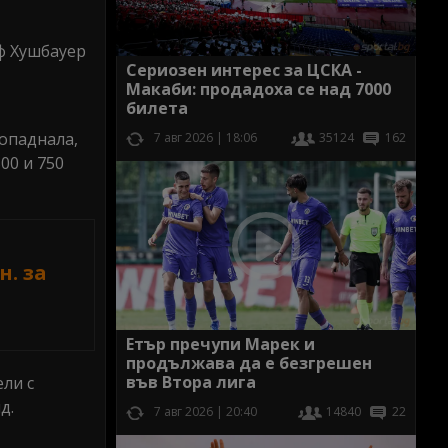
еф Хушбауер
Сериозен интерес за ЦСКА -
Макаби: продадоха се над 7000
билета
ропаднала,
7 авг 2026 | 18:06
35124
162
00 и 750
н. за
Етър пречупи Марек и
продължава да е безгрешен
във Втора лига
ели с
д.
7 авг 2026 | 20:40
14840
22