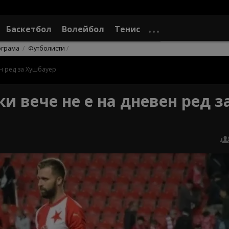
Баскетбол
Волейбол
Тенис
ограма
Футболисти
ен ред за Хушбауер
ки вече не e на дневен ред з