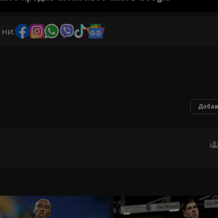
 ни:
Добав