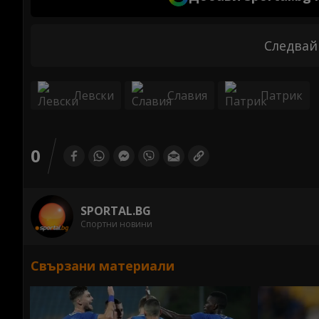
Следвай
Левски
Славия
Патрик
0
SPORTAL.BG
Спортни новини
Свързани материали