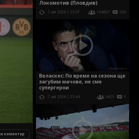
Локомотив (Пловдив)
7 авг 2026 | 23:07
104827
326
Веласкес: По време на сезона ще
загубим мачове, не сме
супергерои
7 авг 2026 | 23:44
9425
5
и коментар