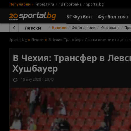
Популярни
»
efbet Лига
ТВ Програма
Sportal.bg
БГ Футбол
Футбол свят
Левски
Новини
Фотогалерии
Класиране
Пр
Sportal.bg
Левски
В Чехия: Трансфер в Левски вече не e на днев
В Чехия: Трансфер в Левс
Хушбауер
10 яну 2020 | 20:45