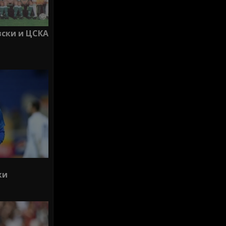
вски и ЦСКА
ки