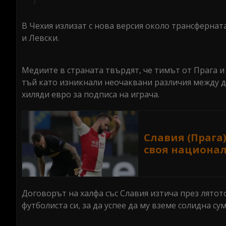
В Чехия излизат с нова версия около трансферната
и Левски.
Медиите в страната твърдят, че тимът от Прага и
тъй като изникнали неочаквани различия между два
хиляди евро за подписа на играча.
Славия (Прага)
своя национа
Договорът на халфа със Славия изтича през лятото 
футболиста си, за да успее да му вземе солидна су