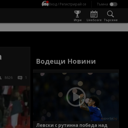
Вход / Регистрирай се
Игри
LiveScore
Търсене
а
Водещи Новини
8626
1
Левски с рутинна победа над