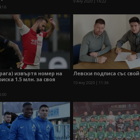
9 яну 2020 | 16:22
4:16
рага) извъртя номер на
Левски подписа със сво
иска 1.5 млн. за своя
10 яну 2020 | 11:36
0:00