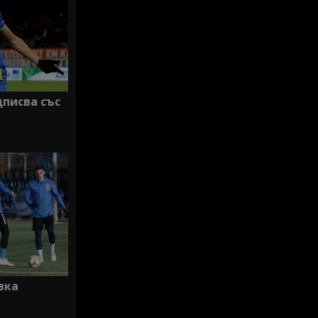
дписва със
вка