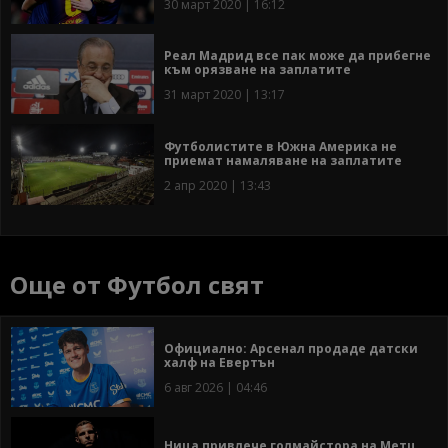
30 март 2020 | 16:12
Реал Мадрид все пак може да прибегне
към орязване на заплатите
31 март 2020 | 13:17
Футболистите в Южна Америка не
приемат намаляване на заплатите
2 апр 2020 | 13:43
Още от Футбол свят
Официално: Арсенал продаде датски
халф на Евертън
6 авг 2026 | 04:46
Ница привлече голмайстора на Метц