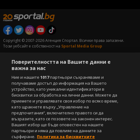
Copyright © 2007-2026 Агенция Спортал. Всички права запазени.
Този уебсайт е собственост на
Sportal Media Group
За нас
Екип
За рекламa
Общи условия
Поверителността на Вашите данни е
Етични правила на НСС
Лични данни
важна за нас
Управление на предпочитания
Ние и нашите
1017
партньори съхраняваме и
получаваме достъп до информация на Вашето
Съдържанието на този уеб сайт и технологиите, използвани в него, са
устройство, като уникални идентификатори в
под закрила на Закона за авторското право и сродните му права.
бисквитки за обработка на лични данни. Можете да
Всички статии, репортажи, интервюта и други текстови, графични и
приемете и управлявате своя избор по всяко време,
видео материали, публикувани в сайта, са собственост на Агенция
Спортал, освен ако изрично е посочено друго. Допуска се
като щракнете върху „Управление на
публикуване на текстови материали само след писмено съгласие на
предпочитания“, включително правото си да
Агенция Спортал, посочване на източника и добавяне на линк към
възразите, като се позовете на законен интерес.
www.sportal.bg. Използването на графични и видео материали,
Вашият избор ще бъде оповестен на нашите
публикувани в сайта, е строго забранено. Нарушителите ще бъдат
партньори и няма да повлияе на данните за
санкционирани с цялата строгост на закона.
сърфиране.
Политика за бисквитките