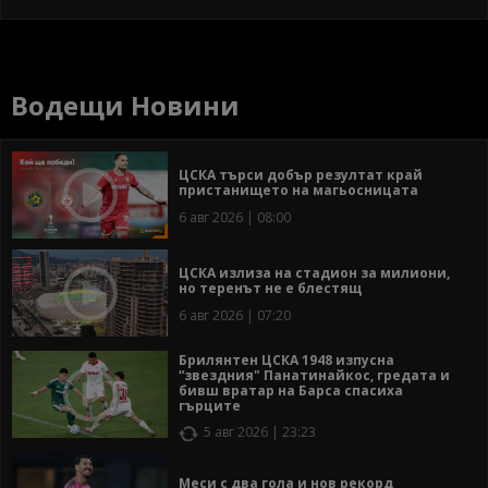
Водещи Новини
ЦСКА търси добър резултат край
пристанището на магьосницата
6 авг 2026 | 08:00
ЦСКА излиза на стадион за милиони,
но теренът не е блестящ
6 авг 2026 | 07:20
Брилянтен ЦСКА 1948 изпусна
“звездния" Панатинайкос, гредата и
бивш вратар на Барса спасиха
гърците
5 авг 2026 | 23:23
Меси с два гола и нов рекорд