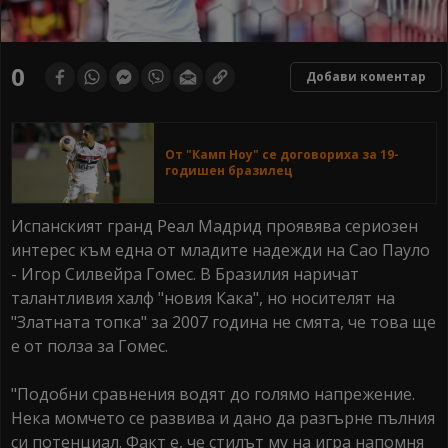
0
Добави коментар
От "Камп Ноу" се договориха за 19-
годишен бразилец
Испанският гранд Реал Мадрид проявява сериозен
интерес към една от младите надежди на Сао Пауло
- Игор Силвейра Гомес. В Бразилия наричат
талантливия халф "новия Кака", но носителят на
"Златната топка" за 2007 година не смята, че това ще
е от полза за Гомес.
"Подобни сравнения водят до голямо напрежение.
Нека момчето се развива и дано да разгърне пълния
си потенциал. Факт е, че стилът му на игра напомня