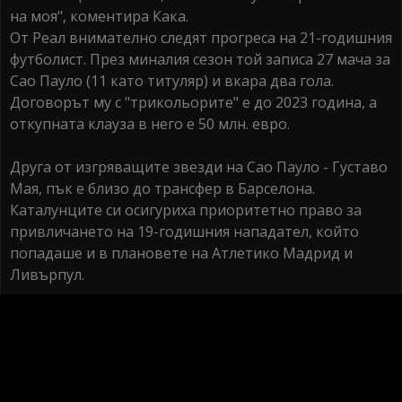
на моя", коментира Кака.
От Реал внимателно следят прогреса на 21-годишния
футболист. През миналия сезон той записа 27 мача за
Сао Пауло (11 като титуляр) и вкара два гола.
Договорът му с "трикольорите" е до 2023 година, а
откупната клауза в него е 50 млн. евро.
Друга от изгряващите звезди на Сао Пауло - Густаво
Мая, пък е близо до трансфер в Барселона.
Каталунците си осигуриха приоритетно право за
привличането на 19-годишния нападател, който
попадаше и в плановете на Атлетико Мадрид и
Ливърпул.