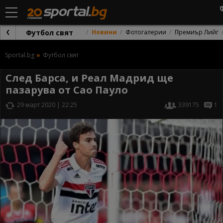
Футбол свят
Новини
Фотогалерии
Премиър Лийг
Sportal.bg
Футбол свят
След Барса, и Реал Мадрид ще
пазарува от Сао Пауло
29 март 2020 | 22:25
339175
1