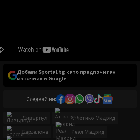
Добави Sportal.bg като предпочитан
източник в Google
Следвай ни:
Ливърпул
Атлетико Мадрид
Барселона
Реал Мадрид