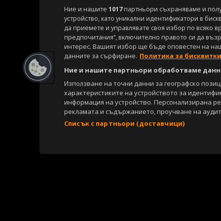
Ние и нашите
1017
партньори съхраняваме и пол
устройство, като уникални идентификатори в биск
да приемете и управлявате своя избор по всяко в
предпочитания“, включително правото си да възра
интерес. Вашият избор ще бъде оповестен на на
данните за сърфиране.
Политика за бисквитк
Ние и нашите партньори обработваме данни
Използване на точни данни за географско пози
характеристиките на устройството за идентифи
информация на устройство. Персонализирана р
рекламата и съдържанието, проучване на аудит
Списък с партньори (доставчици)
Copyright © 2007-2026 Агенция Спортал. Всички права запазени.