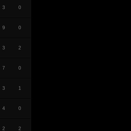
3
0
9
0
3
2
7
0
3
1
4
0
2
2