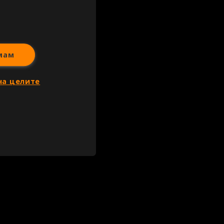
мам
на целите