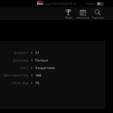
Вход / Регистрирай се
Игри
LiveScore
Търсене
Възраст
31
Държава
Полша
Пост
Защитник
Височина (cm)
188
Тегло (kg)
76