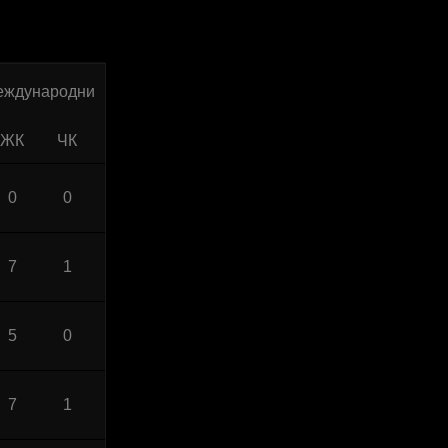
еждународни
ЖК
ЧК
0
0
7
1
5
0
7
1