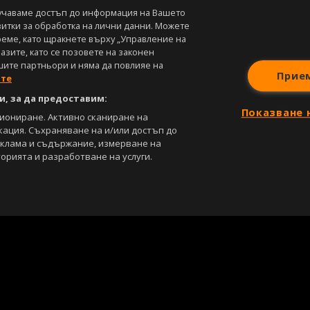
учаваме достъп до информация на Вашето
витки за обработка на лични данни. Можете
реме, като щракнете върху „Управление на
зите, като се позовете на законен
шите партньори и няма да повлияе на
Прие
ите
, за да предоставим:
Показване 
циониране. Активно сканиране на
кация. Съхраняване на и/или достъп до
еклама и съдържание, измерване на
орията и разработване на услуги.