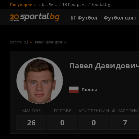
Популярни
»
efbet Лига
ТВ Програма
Sportal.bg
БГ Футбол
Футбол свят
Sportal.bg
Павел Давидович
Павел Давидови
Полша
МАЧОВЕ
ГОЛОВЕ
АСИСТЕНЦИИ
Ж. КАРТОНИ
26
0
0
7