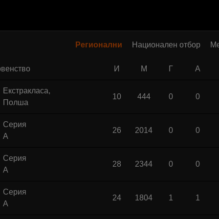
Регионални
Национален отбор
М
венство
И
М
Г
А
Екстракласа,
10
444
0
0
Полша
Серия
26
2014
0
0
А
Серия
28
2344
0
0
А
Серия
24
1804
1
1
А