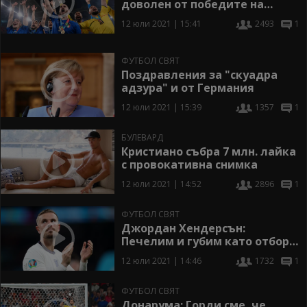
доволен от победите на
Аржентина и Италия
12 юли 2021 | 15:41
2493
1
ФУТБОЛ СВЯТ
Поздравления за "скуадра
адзура" и от Германия
12 юли 2021 | 15:39
1357
1
БУЛЕВАРД
Кристиано събра 7 млн. лайка
с провокативна снимка
12 юли 2021 | 14:52
2896
1
ФУТБОЛ СВЯТ
Джордан Хендерсън:
Печелим и губим като отбор,
ще се поучим от този опит
12 юли 2021 | 14:46
1732
1
ФУТБОЛ СВЯТ
Донарума: Горди сме, че