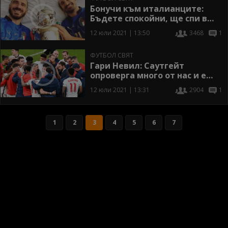
Бонучи към италианците:
Бъдете спокойни, ще спи в
сигурни ръце
12 юли 2021 | 13:50
3468
1
ФУТБОЛ СВЯТ
Гари Невил: Саутгейт
опроверга много от нас и е
абсолютна глупост да се
12 юли 2021 | 13:31
2904
1
съмняваме в решенията му
1
2
3
4
5
6
7