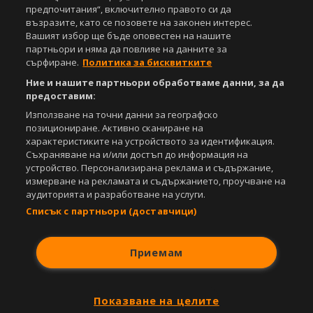
предпочитания“, включително правото си да
възразите, като се позовете на законен интерес.
Вашият избор ще бъде оповестен на нашите
партньори и няма да повлияе на данните за
сърфиране.
Политика за бисквитките
Ние и нашите партньори обработваме данни, за да
предоставим:
Използване на точни данни за географско
Copyright © 2007-2026 Агенция Спортал. Всички права запазени.
позициониране. Активно сканиране на
Този уебсайт е собственост на
Sportal Media Group
характеристиките на устройството за идентификация.
Съхраняване на и/или достъп до информация на
За нас
Екип
За рекламa
Общи условия
устройство. Персонализирана реклама и съдържание,
Етични правила на НСС
Лични данни
измерване на рекламата и съдържанието, проучване на
Управление на предпочитания
аудиторията и разработване на услуги.
Списък с партньори (доставчици)
Съдържанието на този уеб сайт и технологиите, използвани в него, са
под закрила на Закона за авторското право и сродните му права.
Всички статии, репортажи, интервюта и други текстови, графични и
Приемам
видео материали, публикувани в сайта, са собственост на Агенция
Спортал, освен ако изрично е посочено друго. Допуска се
публикуване на текстови материали само след писмено съгласие на
Агенция Спортал, посочване на източника и добавяне на линк към
Показване на целите
www.sportal.bg. Използването на графични и видео материали,