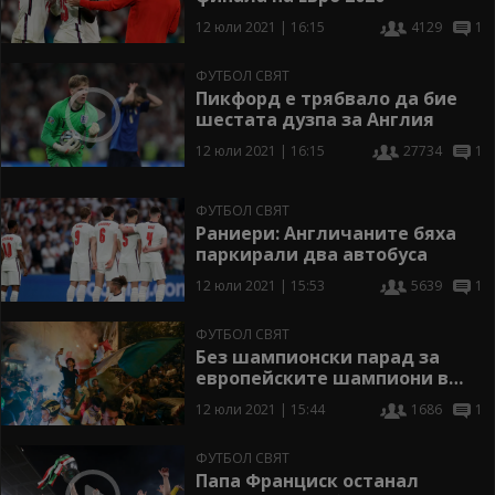
12 юли 2021 | 16:15
4129
1
ФУТБОЛ СВЯТ
Пикфорд е трябвало да бие
шестата дузпа за Англия
12 юли 2021 | 16:15
27734
1
ФУТБОЛ СВЯТ
Раниери: Англичаните бяха
паркирали два автобуса
12 юли 2021 | 15:53
5639
1
ФУТБОЛ СВЯТ
Без шампионски парад за
европейските шампиони в
Рим
12 юли 2021 | 15:44
1686
1
ФУТБОЛ СВЯТ
Папа Франциск останал