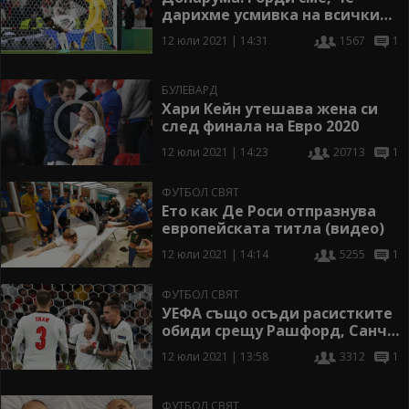
дарихме усмивка на всички
италианци
12 юли 2021 | 14:31
1567
1
БУЛЕВАРД
Хари Кейн утешава жена си
след финала на Евро 2020
12 юли 2021 | 14:23
20713
1
ФУТБОЛ СВЯТ
Ето как Де Роси отпразнува
европейската титла (видео)
12 юли 2021 | 14:14
5255
1
ФУТБОЛ СВЯТ
УЕФА също осъди расистките
обиди срещу Рашфорд, Санчо
и Сака
12 юли 2021 | 13:58
3312
1
ФУТБОЛ СВЯТ