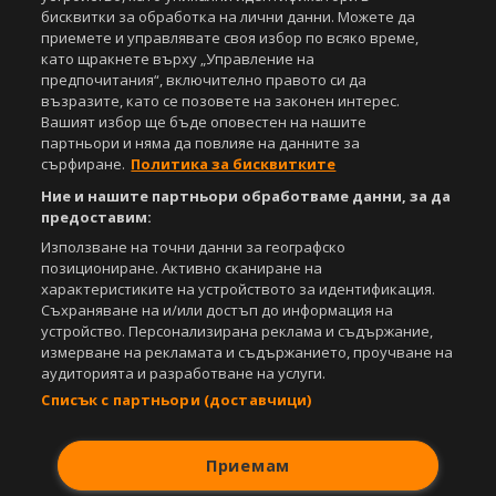
бисквитки за обработка на лични данни. Можете да
приемете и управлявате своя избор по всяко време,
като щракнете върху „Управление на
предпочитания“, включително правото си да
възразите, като се позовете на законен интерес.
Вашият избор ще бъде оповестен на нашите
партньори и няма да повлияе на данните за
сърфиране.
Политика за бисквитките
Ние и нашите партньори обработваме данни, за да
предоставим:
Copyright © 2007-2026 Агенция Спортал. Всички права запазени.
Използване на точни данни за географско
Този уебсайт е собственост на
Sportal Media Group
позициониране. Активно сканиране на
характеристиките на устройството за идентификация.
За нас
Екип
За рекламa
Общи условия
Съхраняване на и/или достъп до информация на
Етични правила на НСС
Лични данни
устройство. Персонализирана реклама и съдържание,
измерване на рекламата и съдържанието, проучване на
Управление на предпочитания
аудиторията и разработване на услуги.
Съдържанието на този уеб сайт и технологиите, използвани в него, са
Списък с партньори (доставчици)
под закрила на Закона за авторското право и сродните му права.
Всички статии, репортажи, интервюта и други текстови, графични и
видео материали, публикувани в сайта, са собственост на Агенция
Приемам
Спортал, освен ако изрично е посочено друго. Допуска се
публикуване на текстови материали само след писмено съгласие на