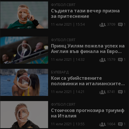
ФУТБОЛ СВЯТ
Съдията тази вечер призна
за притеснение
11 юли 2021 | 15:54
3709
1
ФУТБОЛ СВЯТ
Принц Уилям пожела успех на
Англия във финала на Евро
2020
11 юли 2021 | 14:32
1579
1
БУЛЕВАРД
Кои са убийствените
половинки на италианските
национали
11 юли 2021 | 14:21
8741
1
ФУТБОЛ СВЯТ
Стоичков прогнозира триумф
на Италия
11 юли 2021 | 13:55
1664
1