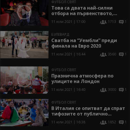
ФУТБОЛ СВЯТ
Това са двата най-силни
отбора на първенството,
смята Капело
11 юли 2021 | 17:00
1713
1
БУЛЕВАРД
Сватба на “Уембли” преди
финала на Евро 2020
11 юли 2021 | 16:44
3560
1
ФУТБОЛ СВЯТ
Празнична атмосфера по
улиците на Лондон
11 юли 2021 | 16:40
3000
1
ФУТБОЛ СВЯТ
В Италия се опитват да спрат
тифозите от публично
гледане на мача
11 юли 2021 | 16:38
1852
1