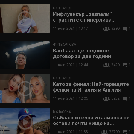
БУЛЕВАРД
Инфлуенсър „разпали“
страстите с пиперлива
подкрепа за „Трите лъва“
11 юли 2021 | 13:17
9290
1
ФУТБОЛ СВЯТ
Ван Гаал ще подпише
договор за две години
11 юли 2021 | 12:44
3420
1
БУЛЕВАРД
Като за финал: Най-горещите
фенки на Италия и Англия
11 юли 2021 | 12:06
6932
1
БУЛЕВАРД
Съблазнителна италианка не
остави почти нищо на
фантазията
11 юли 2021 | 11:55
32799
1