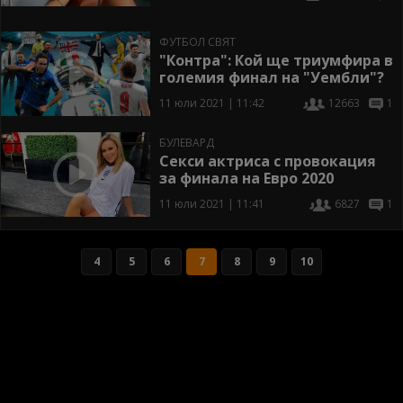
ФУТБОЛ СВЯТ
"Контра": Кой ще триумфира в
големия финал на "Уембли"?
11 юли 2021 | 11:42
12663
1
БУЛЕВАРД
Секси актриса с провокация
за финала на Евро 2020
11 юли 2021 | 11:41
6827
1
4
5
6
7
8
9
10