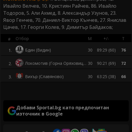
Ивайло Велчев, 10. Кристиян Райчев, 86. Ивайло
Тодоров, 5. Али Ахмед, 8. Александър Узунов, 23.
Явор Генчев, 70. Даниел-Виктор Кънчев, 27. Янислав
Цачев, 17. Георги Колев, 9. Димитър Байдаков;
Отбор
М
+/-
Т
#
Бдин (Видин)
30
89:29 (60)
76
1
.
Локомотив (Горна Оряховица)
30
90:21 (69)
72
2
.
Вихър (Славяново)
30
63:25 (38)
66
3
.
Добави Sportal.bg като предпочитан
източник в Google