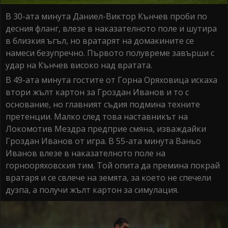
В 30-ата минута Даниел-Виктор Кънчев проби по
десния фланг, влезе в наказателното поле и шутира
в близкия ъгъл, но вратарят на домакините се
намеси безупречно. Първото полувреме завърши с
удар на Кънчев високо над вратата.
В 49-ата минута гостите от Горна Оряховица искаха
втори жълт картон за Гроздан Иванов и то с
основание, но главният съдия подмина техните
претенции. Малко след това наставникът на
Локомотив Мездра предприе смяна, изваждайки
Гроздан Иванов от игра. В 55-ата минута Ваньо
Иванов влезе в наказателното поле на
горнооряховския тим. Той опита да премина покрай
вратаря и се свлече на земята, за което не спечели
дузпа, а получи жълт картон за симулация.