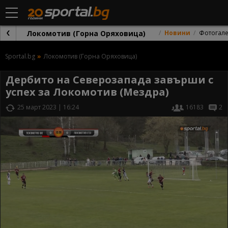
Локомотив (Горна Оряховица)
Новини
Фотогал
Sportal.bg
Локомотив (Горна Оряховица)
Дербито на Северозапада завърши с
успех за Локомотив (Мездра)
25 март 2023 | 16:24
16183
2