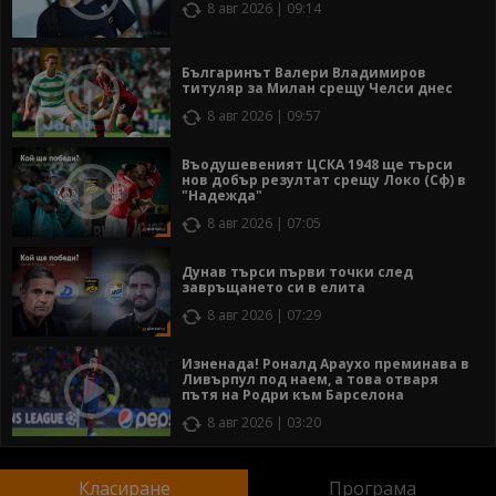
8 авг 2026 | 09:14
Българинът Валери Владимиров
титуляр за Милан срещу Челси днес
8 авг 2026 | 09:57
Въодушевеният ЦСКА 1948 ще търси
нов добър резултат срещу Локо (Сф) в
"Надежда"
8 авг 2026 | 07:05
Дунав търси първи точки след
завръщането си в елита
8 авг 2026 | 07:29
Изненада! Роналд Араухо преминава в
Ливърпул под наем, а това отваря
пътя на Родри към Барселона
8 авг 2026 | 03:20
Класиране
Програма