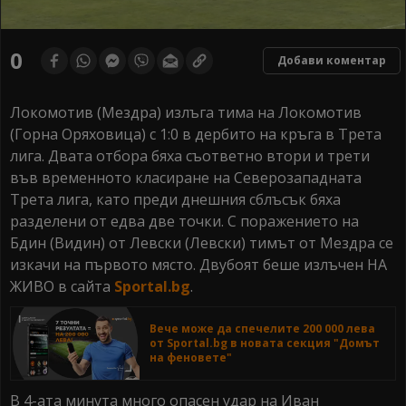
0
seconds
0
Добави коментар
of
0
seconds
Локомотив (Мездра) излъга тима на Локомотив
(Горна Оряховица) с 1:0 в дербито на кръга в Трета
лига. Двата отбора бяха съответно втори и трети
във временното класиране на Северозападната
Трета лига, като преди днешния сблъсък бяха
разделени от едва две точки. С поражението на
Бдин (Видин) от Левски (Левски) тимът от Мездра се
изкачи на първото място. Двубоят беше излъчен НА
ЖИВО в сайта
Sportal.bg
.
Вече може да спечелите 200 000 лева
от Sportal.bg в новата секция "Домът
на феновете"
В 4-ата минута много опасен удар на Иван