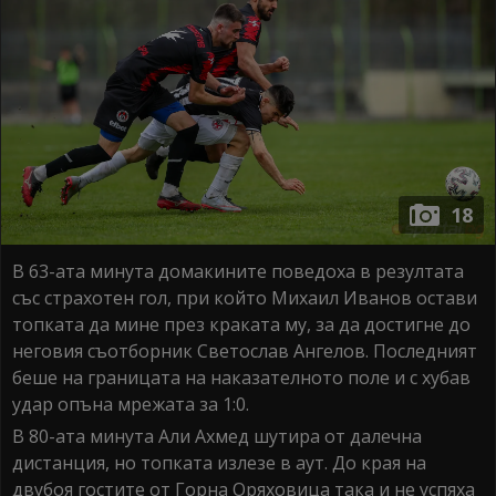
18
В 63-ата минута домакините поведоха в резултата
със страхотен гол, при който Михаил Иванов остави
топката да мине през краката му, за да достигне до
неговия съотборник Светослав Ангелов. Последният
беше на границата на наказателното поле и с хубав
удар опъна мрежата за 1:0.
В 80-ата минута Али Ахмед шутира от далечна
дистанция, но топката излезе в аут. До края на
двубоя гостите от Горна Оряховица така и не успяха