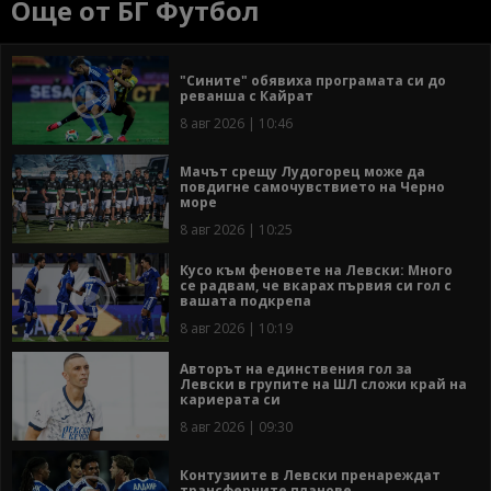
Още от БГ Футбол
"Сините" обявиха програмата си до
реванша с Кайрат
8 авг 2026 | 10:46
Мачът срещу Лудогорец може да
повдигне самочувствието на Черно
море
8 авг 2026 | 10:25
Кусо към феновете на Левски: Много
се радвам, че вкарах първия си гол с
вашата подкрепа
8 авг 2026 | 10:19
Авторът на единствения гол за
Левски в групите на ШЛ сложи край на
кариерата си
8 авг 2026 | 09:30
Контузиите в Левски пренареждат
трансферните планове