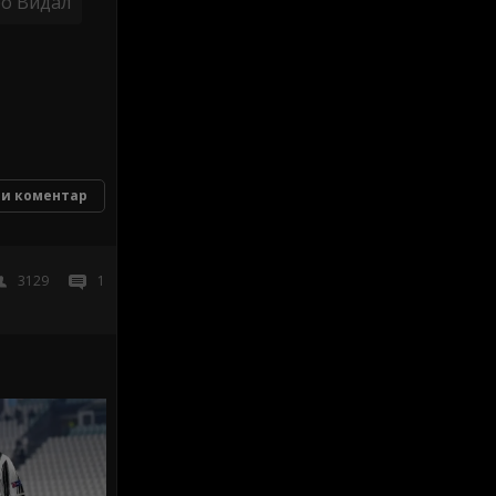
о Видал
и коментар
3129
1