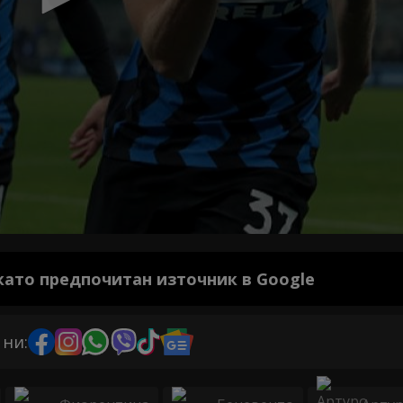
 като предпочитан източник в Google
 ни: