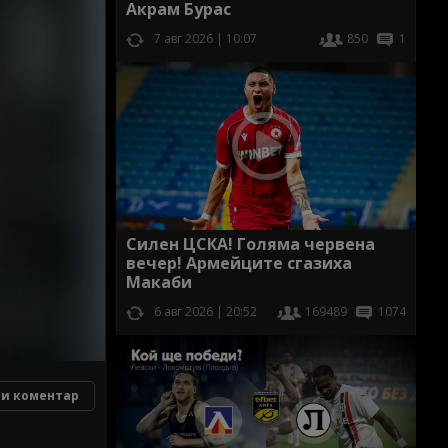
Акрам Бурас
7 авг 2026 | 10:07
850
1
Силен ЦСКА! Голяма червена
вечер! Армейците сгазиха
Макаби
6 авг 2026 | 20:52
169489
1074
и коментар