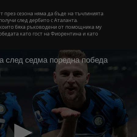
т през сезона няма да бъде на тъчлинията
получи след дербито с Аталанта.
 които бяха ръководени от помощника му
обедата като гост на Фиорентина и като