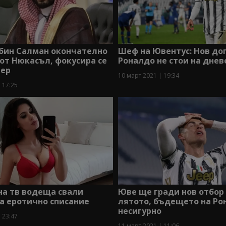
бин Салман окончателно
Шеф на Ювентус: Нов до
 от Нюкасъл, фокусира се
Роналдо не стои на днев
тер
10 март 2021 | 19:34
 17:25
на тв водеща свали
Юве ще гради нов отбор
а еротично списание
лятото, бъдещето на Ро
несигурно
 23:47
11 март 2021 | 11:06