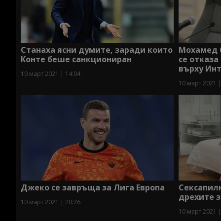
Станаха ясни думите, заради които
Мохамед 
Конте беше санкциониран
се отказа
върху Ин
10 март 2021 | 14:04
10 март 2021 |
Джеко се завръща за Лига Европа
Сексапил
дрехите з
10 март 2021 | 20:26
10 март 2021 |