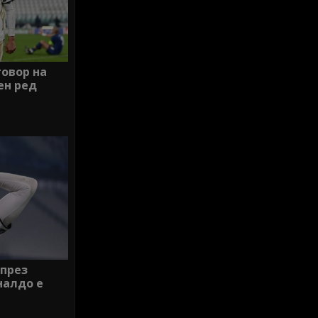
говор на
ен ред
 през
налдо е