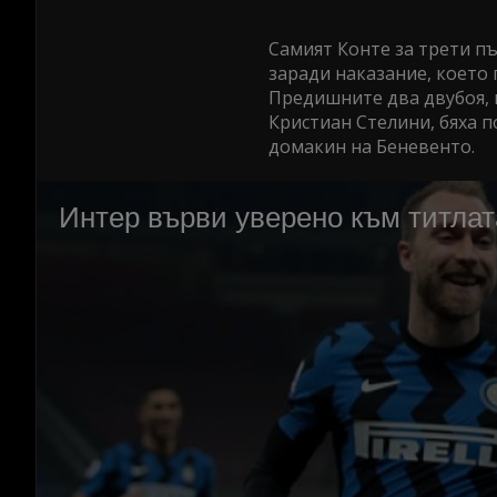
Самият Конте за трети пъ
заради наказание, което 
Предишните два двубоя,
Кристиан Стелини, бяха п
домакин на Беневенто.