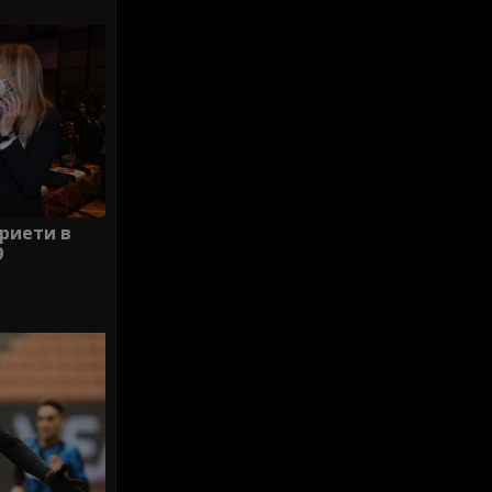
риети в
9