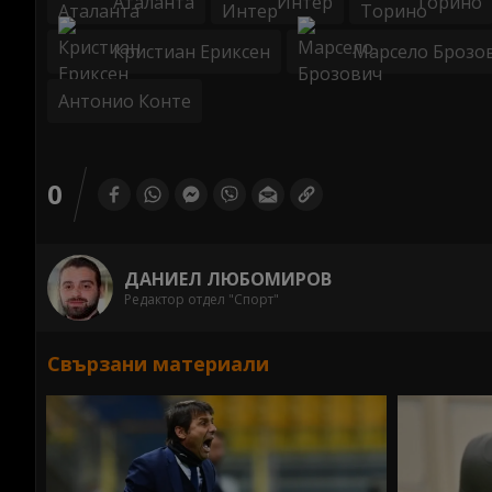
Аталанта
Интер
Торино
Кристиан Ериксен
Марсело Брозо
Антонио Конте
0
ДАНИЕЛ ЛЮБОМИРОВ
Редактор отдел "Спорт"
Свързани материали