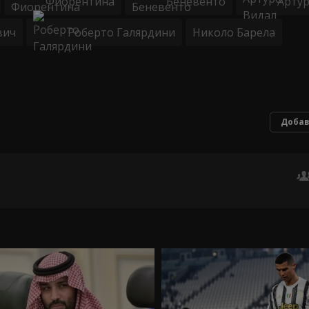
Фиорентина
Беневенто
Артур
вич
Роберто Галярдини
Николо Барела
Добав