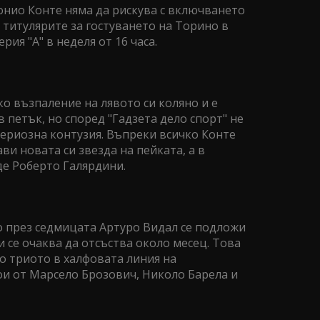
нио Конте няма да рискува с включването
 титулярите за гостуването на Торино в
рия "А" в неделя от 16 часа.
о възпаление на лявото си коляно и е
 петък, но според "Гадзета дело спорт" не
сериозна контузия. Въпреки всичко Конте
ви новата си звезда на пейката, а в
де Роберто Галярдини.
но през седмицата Артуро Видал се подложи
и се очаква да отсъства около месец. Това
о триото в халфовата линия на
ои от Марсело Брозович, Николо Барела и