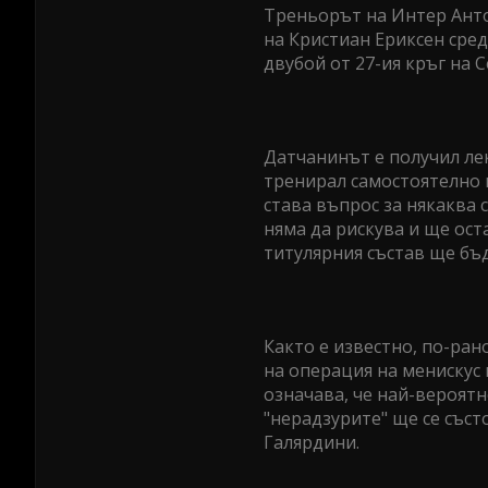
Треньорът на Интер Анто
на Кристиан Ериксен сред
двубой от 27-ия кръг на Се
Датчанинът е получил лек
тренирал самостоятелно в
става въпрос за някаква 
няма да рискува и ще оста
титулярния състав ще бъ
Както е известно, по-ра
на операция на менискус 
означава, че най-вероятн
"нерадзурите" ще се съст
Галярдини.