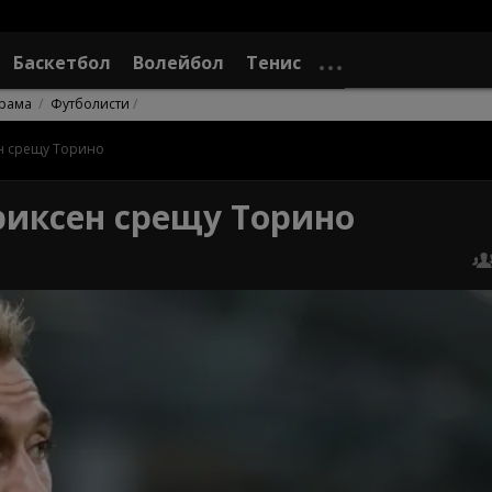
Баскетбол
Волейбол
Тенис
рама
Футболисти
ен срещу Торино
риксен срещу Торино