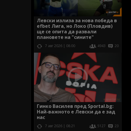
Левски излиза за нова победа в
efbet Лига, но Локо (Пловдив)
ще се опита да развали
плановете на "сините"
7 авг 2026 | 08:00
4943
20
Гинко Василев пред Sportal.bg:
Най-важното е Левски да е зад
нас
7 авг 2026 | 08:21
5127
23