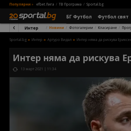
Популярни
»
efbet Лига
ТВ Програма
Sportal.bg
БГ Футбол
Футбол свят
Интер
Новини
Фотогалерии
Класиране
Прог
Sportal.bg
Интер
Артуро Видал
Интер няма да рискува Ерикс
Интер няма да рискува Е
13 март 2021 | 11:34