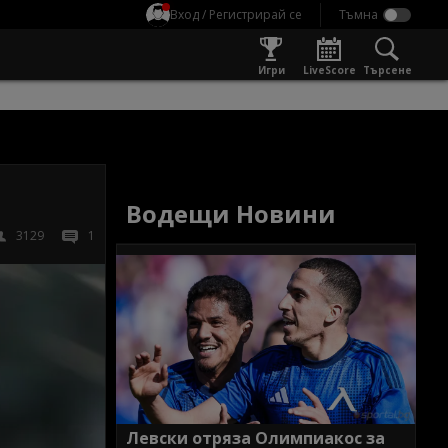
Вход / Регистрирай се
Игри
LiveScore
Търсене
Водещи Новини
3129
1
Левски отряза Олимпиакос за