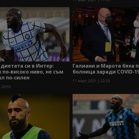
 диетата си в Интер:
Галиани и Марота бяха п
 по-високо ниво, не съм
болница заради COVID-1
ал по-силен
11 март 2021 | 22:33
 20:55