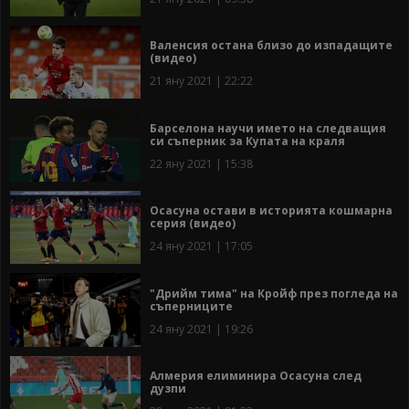
Валенсия остана близо до изпадащите
(видео)
21 яну 2021 | 22:22
Барселона научи името на следващия
си съперник за Купата на краля
22 яну 2021 | 15:38
Осасуна остави в историята кошмарна
серия (видео)
24 яну 2021 | 17:05
"Дрийм тима" на Кройф през погледа на
съперниците
24 яну 2021 | 19:26
Алмерия елиминира Осасуна след
дузпи