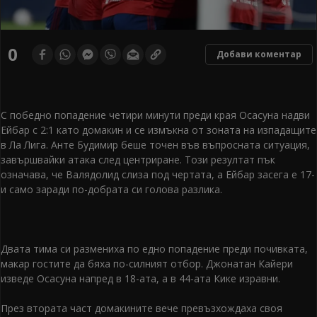
0
Добави коментар
С победно попадение четири минути преди края Осасуна надви
Ейбар с 2:1 като домакин и се измъкна от зоната на изпадащите
в Ла Лига. Анте Будимир беше точен във въпросната ситуация,
завършвайки атака след центриране. Този резултат пък
означава, че Валядолид слиза под чертата, а Ейбар засега е 17-
и само заради по-добрата си голова разлика.
Двата тима си размениха по едно попадение преди почивката,
макар гостите да бяха по-силният отбор. Джонатан Кайери
изведе Осасуна напред в 18-ата, а в 44-ата Кике изравни.
През втората част домакините вече превъзхождаха своя