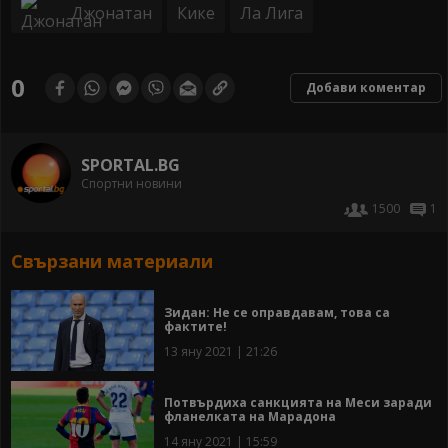
Джонатан
Кике
Ла Лига
0
Добави коментар
SPORTAL.BG
Спортни новини
1500
1
Свързани материали
Зидан: Не се оправдавам, това са
фактите!
13 яну 2021 | 21:26
Потвърдиха санкцията на Меси заради
фланелката на Марадона
14 яну 2021 | 15:59