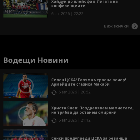
Хайдук до плейофа в Лигата на
конференциите
6 авг 2026 | 22:22
Виж всички
Водещи Новини
Силен ЦСКА! Голяма червена вечер!
Армейците сгазиха Макаби
6 авг 2026 | 20:52
Христо Янев: Поздравявам момчетата,
но трябва да останем смирени
6 авг 2026 | 21:12
Сенси предупреди ЦСКА за реванша