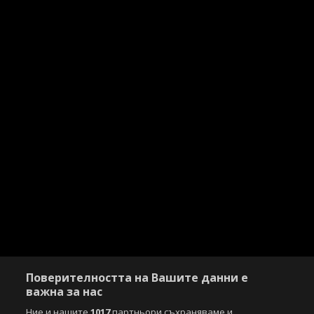
Поверителността на Вашите данни е
важна за нас
Ние и нашите
1017
партньори съхраняваме и