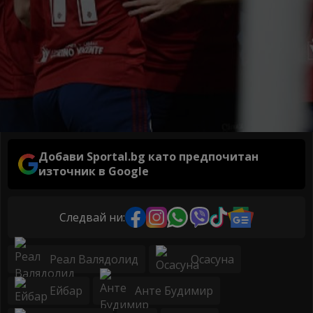
Добави Sportal.bg като предпочитан
източник в Google
Следвай ни:
Реал Валядолид
Осасуна
Ейбар
Анте Будимир