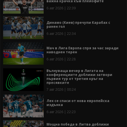
важна крачка към плейофите
6 авг 2026 | 22:39
Динамо (Киев) пречупи Карабах с
ранен гол
6 авг 2026 | 22:34
Мач в Лига Европа спря за час заради
наводнен терен
6 авг 2026 | 22:28
Вълнуваща вечер в Лигата на
конференциите доближи затвори
първия тур от третия кръг на
пресявките
7 авг 2026 | 00:24
Лех се спаси от нова европейска
издънка
6 авг 2026 | 22:23
Мощна победа в Литва доближи