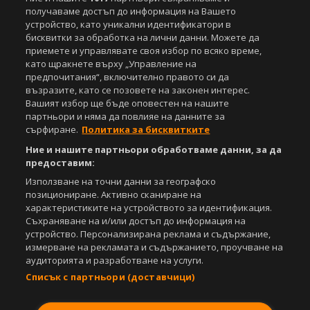
получаваме достъп до информация на Вашето
устройство, като уникални идентификатори в
бисквитки за обработка на лични данни. Можете да
приемете и управлявате своя избор по всяко време,
като щракнете върху „Управление на
предпочитания“, включително правото си да
възразите, като се позовете на законен интерес.
Вашият избор ще бъде оповестен на нашите
партньори и няма да повлияе на данните за
сърфиране.
Политика за бисквитките
Ние и нашите партньори обработваме данни, за да
предоставим:
Използване на точни данни за географско
позициониране. Активно сканиране на
характеристиките на устройството за идентификация.
Съхраняване на и/или достъп до информация на
устройство. Персонализирана реклама и съдържание,
измерване на рекламата и съдържанието, проучване на
аудиторията и разработване на услуги.
Списък с партньори (доставчици)