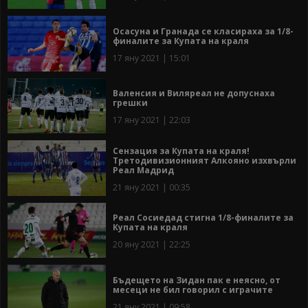
Осасуна и Гранада се класираха за 1/8-
финалите за Купата на краля
17 яну 2021 | 15:01
Валенсия и Виляреал не допуснаха
грешки
17 яну 2021 | 22:03
Сензация за Купата на краля!
Третодивизионният Алкояно изхвърли
Реал Мадрид
21 яну 2021 | 00:35
Реал Сосиедад стигна 1/8-финалите за
Купата на краля
20 яну 2021 | 22:25
Бъдещето на Зидан пак е неясно, от
месеци не бил говорил с играчите
21 яну 2021 | 09:58