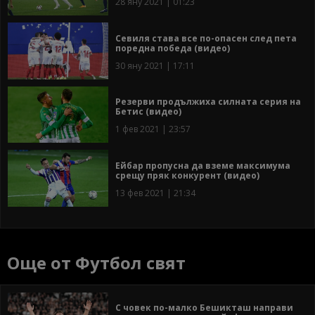
28 яну 2021 | 01:23
Севиля става все по-опасен след пета
поредна победа (видео)
30 яну 2021 | 17:11
Резерви продължиха силната серия на
Бетис (видео)
1 фев 2021 | 23:57
Ейбар пропусна да вземе максимума
срещу пряк конкурент (видео)
13 фев 2021 | 21:34
Още от Футбол свят
С човек по-малко Бешикташ направи