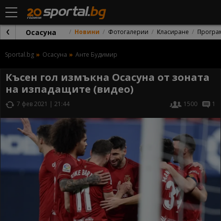
Осасуна
Новини
Фотогалерии
Класиране
Програ
Sportal.bg
Осасуна
Анте Будимир
Късен гол измъкна Осасуна от зоната
на изпадащите (видео)
7 фев 2021 | 21:44
1500
1