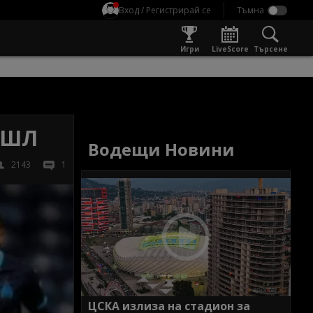
Вход / Регистрирай се
Игри
LiveScore
Търсене
в ШЛ
Водещи Новини
2143
1
ЦСКА излиза на стадион за