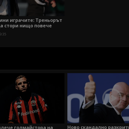
ини играчите: Треньорът
а стори нищо повече
9:35
Ново скандално разкрит
влече голмайстора на