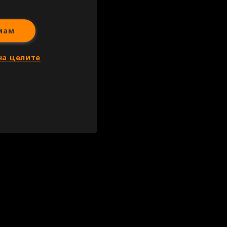
мам
на целите