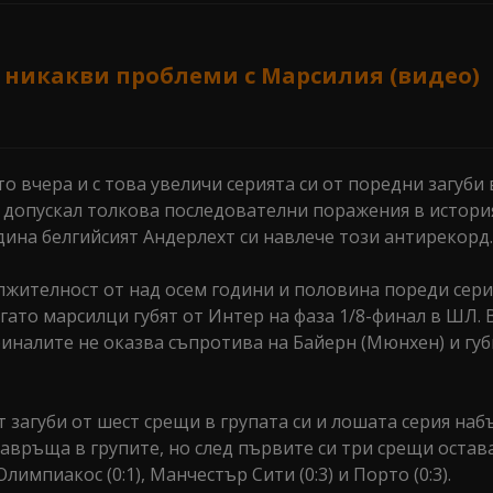
никакви проблеми с Марсилия (видео)
о вчера и с това увеличи серията си от поредни загуби 
е допускал толкова последователни поражения в истори
ина белгийсият Андерлехт си навлече този антирекорд.
лжителност от над осем години и половина пореди сер
огато марсилци губят от Интер на фаза 1/8-финал в ШЛ.
иналите не оказва съпротива на Байерн (Мюнхен) и губ
 загуби от шест срещи в групата си и лошата серия наб
авръща в групите, но след първите си три срещи остава
лимпиакос (0:1), Манчестър Сити (0:3) и Порто (0:3).