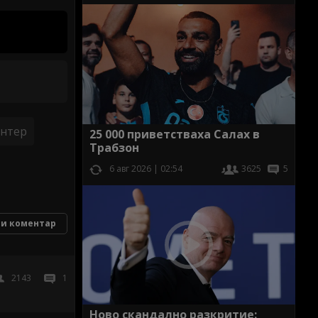
нтер
25 000 приветстваха Салах в
Трабзон
6 авг 2026 | 02:54
3625
5
и коментар
2143
1
Ново скандално разкритие: