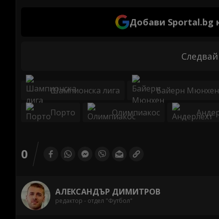
Добави Sportal.bg
Следвай
Шампионска лига
Байерн Мюнхен
Порто
Олимпиакос
Анде
0
АЛЕКСАНДЪР ДИМИТРОВ
редактор - отдел "Футбол"