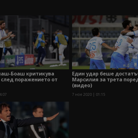
лаш-Боаш критикува
Един удар беше достатъ
 след поражението от
Марсилия за трета поре
(видео)
4:07
7 ное 2020 | 01:15