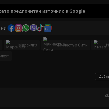
 като предпочитан източник в Google
 ни:
Марсилия
Манчестър Сити
И
рлехт
Добав