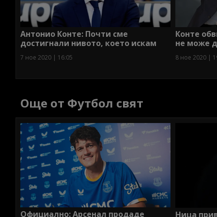
Антонио Конте: Почти сме
Конте обв
достигнали нивото, което искам
не може д
7 ное 2020 | 16:05
8 ное 2020 | 1
Още от Футбол свят
Официално: Арсенал продаде
Ница при