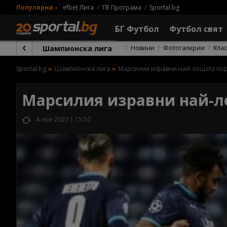
Популярни
»
efbet Лига
ТВ Програма
Sportal.bg
БГ Футбол
Футбол свят
Шампионска лига
Новини
Фотогалерии
Кла
Sportal.bg
Шампионска лига
Марсилия изравни най-лошата пор
Марсилия изравни най-л
4 ное 2020 | 15:50