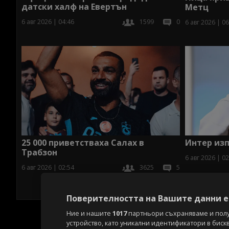
датски халф на Евертън
Метц
6 авг 2026 | 04:46
1599
0
6 авг 2026 | 06
25 000 приветстваха Салах в
Интер изп
Трабзон
6 авг 2026 | 02
6 авг 2026 | 02:54
3625
5
Поверителността на Вашите данни е 
Ние и нашите
1017
партньори съхраняваме и пол
устройство, като уникални идентификатори в биск