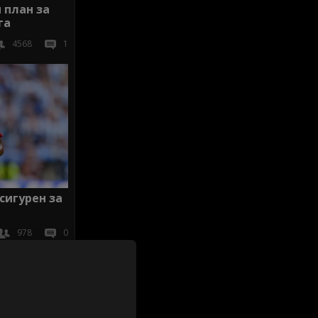
 план за
га
4568
1
сигурен за
978
0
иж всички