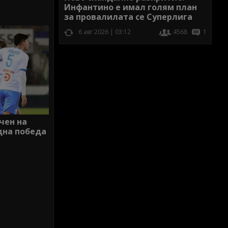
Инфантино е имал голям план
за провалилата се Суперлига
6 авг 2026 | 03:12
4568
1
чен на
дна победа