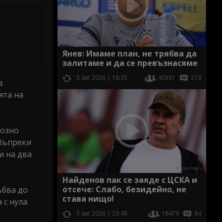
Янев: Имаме план, не трябва да
залитаме и да се превъзнасяме
5 авг 2026 | 18:35
40381
219
в
ята на
иозно
 Въпреки
и на два
Найденов пак се заяде с ЦСКА и
отсече: Слабо, безидейно, не
ъбва до
става нищо!
 с нула
5 авг 2026 | 23:48
18479
84