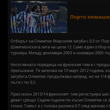
Порто нямаше 
Отборът на Олимпик Марсилия загуби с 0:3 от Порт
Шампионската лига на цели 12. Само един отбор 
турнира. Между декември 2003 и ноември 2005 год
Негативната поредица на френския тим е с продъ
прекъсване. Тя започва на 13 март 2012 година, к
загубата Олимпик продължава напред, но на 1/4-ф
пъти с по 0:2.
През сезон 2013/14 френският тим регистрира шест
девет срещи. Седем години по-късно Олимпик се з
точки. Тимът е с голова разлика 0:7 след мачове с О