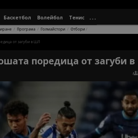
Баскетбол
Волейбол
Тенис
сиране
Програма
Голмайстори
Отбори
едица от загуби в ШЛ
ошата поредица от загуби 