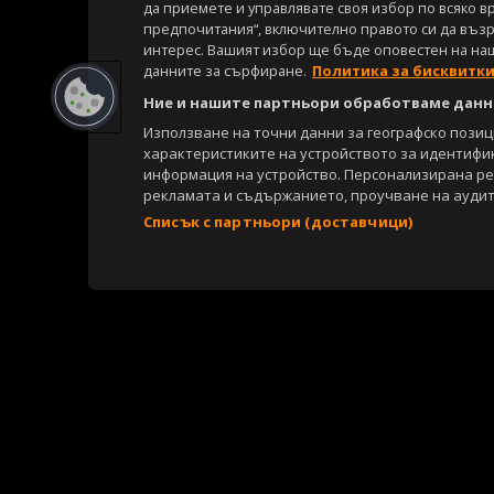
да приемете и управлявате своя избор по всяко в
предпочитания“, включително правото си да възра
интерес. Вашият избор ще бъде оповестен на на
данните за сърфиране.
Политика за бисквитк
Ние и нашите партньори обработваме данни
Използване на точни данни за географско пози
характеристиките на устройството за идентифи
информация на устройство. Персонализирана р
рекламата и съдържанието, проучване на аудит
Списък с партньори (доставчици)
Copyright © 2007-2026 Агенция Спортал. Всички права запазени.
Този уебсайт е собственост на
Sportal Media Group
За нас
Екип
За рекламa
Общи условия
Етични правила на НС