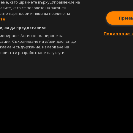
реме, като щракнете върху „Управление на
зите, като се позовете на законен
шите партньори и няма да повлияе на
Прие
ите
, за да предоставим:
Показване 
циониране. Активно сканиране на
кация. Съхраняване на и/или достъп до
еклама и съдържание, измерване на
орията и разработване на услуги.
С
Лични данни
Управление на предпочитания