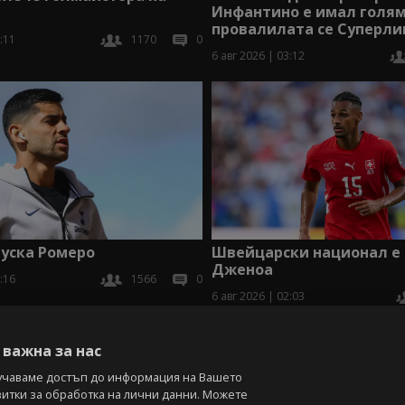
Инфантино е имал голям
провалилата се Суперли
:11
1170
0
6 авг 2026 | 03:12
уска Ромеро
Швейцарски национал е 
Дженоа
:16
1566
0
6 авг 2026 | 02:03
В
важна за нас
учаваме достъп до информация на Вашето
витки за обработка на лични данни. Можете