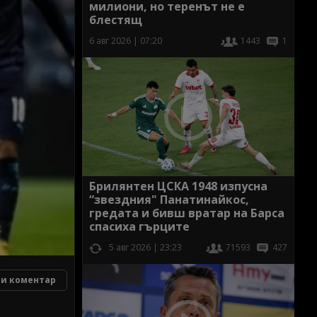
милиони, но теренът не е
блестящ
6 авг 2026 | 07:20
1443
1
Брилянтен ЦСКА 1948 изпусна
“звездния" Панатинайкос,
гредата и бивш вратар на Барса
спасиха гърците
5 авг 2026 | 23:23
71593
427
и коментар