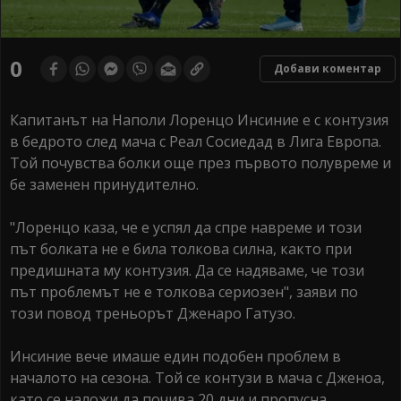
0
Добави коментар
Капитанът на Наполи Лоренцо Инсиние е с контузия
в бедрото след мача с Реал Сосиедад в Лига Европа.
Той почувства болки още през първото полувреме и
бе заменен принудително.
"Лоренцо каза, че е успял да спре навреме и този
път болката не е била толкова силна, както при
предишната му контузия. Да се надяваме, че този
път проблемът не е толкова сериозен", заяви по
този повод треньорът Дженаро Гатузо.
Инсиние вече имаше един подобен проблем в
началото на сезона. Той се контузи в мача с Дженоа,
като се наложи да почива 20 дни и пропусна