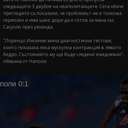
следващите 3 двубоя на неаполитанците. Сега обаче
прегледите са показали, че проблемът не е толкова
сериозен и има шанс дори да е готов за мача със
Сасуоло през уикенда.
"Лоренцо Инсиние мина диагностични тестове,
които показаха лека мускулна контракция в лявото
бедро. Състоянието му ще бъде следено ежедневно",
обявиха от Наполи.