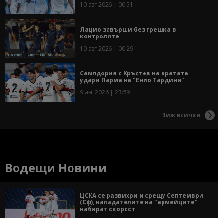
10 авг 2026 | 00:51
Лацио завърши без грешка в
контролите
10 авг 2026 | 00:29
Сампдория с Кръстев на вратата
удари Парма на "Енио Тардини"
9 авг 2026 | 23:59
Виж всички
Водещи Новини
ЦСКА се развихри и срещу Септември
(Сф), нападателите на "армейците"
набират скорост