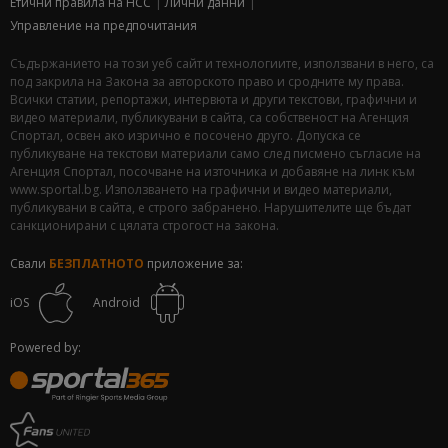
Етични правила на НСС
Лични данни
Управление на предпочитания
Съдържанието на този уеб сайт и технологиите, използвани в него, са
под закрила на Закона за авторското право и сродните му права.
Всички статии, репортажи, интервюта и други текстови, графични и
видео материали, публикувани в сайта, са собственост на Агенция
Спортал, освен ако изрично е посочено друго. Допуска се
публикуване на текстови материали само след писмено съгласие на
Агенция Спортал, посочване на източника и добавяне на линк към
www.sportal.bg. Използването на графични и видео материали,
публикувани в сайта, е строго забранено. Нарушителите ще бъдат
санкционирани с цялата строгост на закона.
Свали
БЕЗПЛАТНОТО
приложение за:
iOS
Android
Powered by: