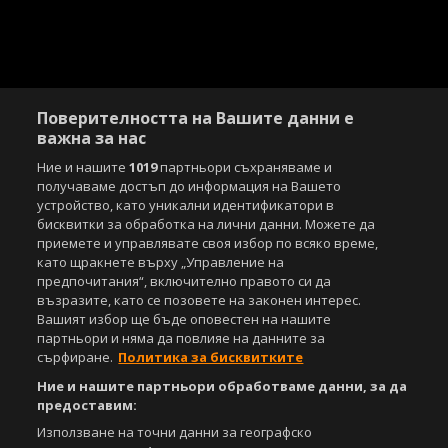
Поверителността на Вашите данни е
важна за нас
Ние и нашите
1019
партньори съхраняваме и
получаваме достъп до информация на Вашето
устройство, като уникални идентификатори в
бисквитки за обработка на лични данни. Можете да
приемете и управлявате своя избор по всяко време,
като щракнете върху „Управление на
предпочитания“, включително правото си да
възразите, като се позовете на законен интерес.
Вашият избор ще бъде оповестен на нашите
партньори и няма да повлияе на данните за
сърфиране.
Политика за бисквитките
Ние и нашите партньори обработваме данни, за да
предоставим:
Използване на точни данни за географско