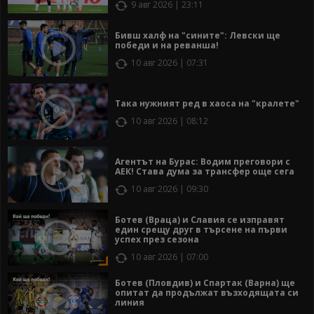
9 авг 2026 | 23:11
Бивш халф на "сините": Левски ще
победи и на реванша!
10 авг 2026 | 07:31
Така нужният ред в хаоса на "кралете"
10 авг 2026 | 08:12
Агентът на Бурас: Водим преговори с
АЕК! Става дума за трансфер още сега
10 авг 2026 | 09:30
Ботев (Враца) и Славия се изправят
един срещу друг в търсене на първи
успех през сезона
10 авг 2026 | 07:00
Ботев (Пловдив) и Спартак (Варна) ще
опитат да продължат възходящата си
линия