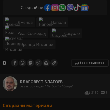
Следвай ни:
Дженоа
Наполи
Реал Сосиедад
Сасуоло
Лоренцо Инсиние
0
Добави коментар
БЛАГОВЕСТ БЛАГОЕВ
редактор - отдел "Футбол" и "Спорт"
2136
1
Свързани материали