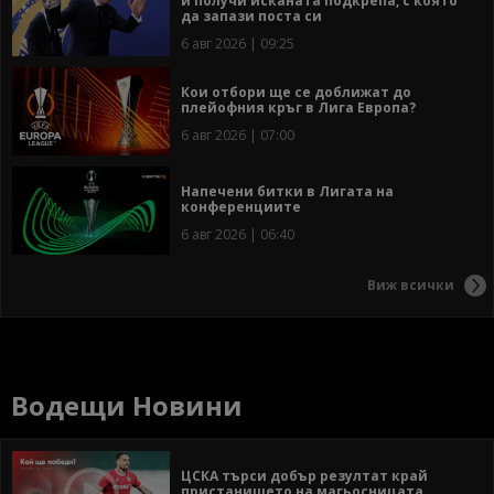
и получи исканата подкрепа, с която
да запази поста си
6 авг 2026 | 09:25
Кои отбори ще се доближат до
плейофния кръг в Лига Европа?
6 авг 2026 | 07:00
Напечени битки в Лигата на
конференциите
6 авг 2026 | 06:40
Виж всички
Водещи Новини
ЦСКА търси добър резултат край
пристанището на магьосницата