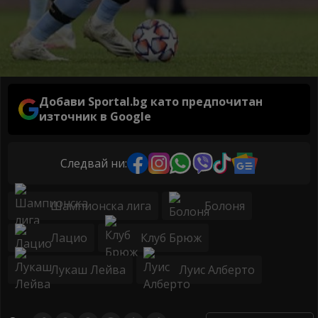
Добави Sportal.bg като предпочитан
източник в Google
Следвай ни:
Шампионска лига
Болоня
Лацио
Клуб Брюж
Лукаш Лейва
Луис Алберто