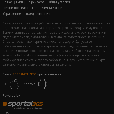
За нас
Екип
За рекламa
Общи условия
Етични правила на НСС
Лични данни
Управление на предпочитания
Съдържанието на този уеб сайт и технологиите, използвани в него, са
под закрила на Закона за авторското право и сродните му права.
Всички статии, репортажи, интервюта и други текстови, графични и
видео материали, публикувани в сайта, са собственост на Агенция
Спортал, освен ако изрично е посочено друго. Допуска се
публикуване на текстови материали само след писмено съгласие на
Агенция Спортал, посочване на източника и добавяне на линк към
www.sportal.bg. Използването на графични и видео материали,
публикувани в сайта, е строго забранено. Нарушителите ще бъдат
санкционирани с цялата строгост на закона.
Свали
БЕЗПЛАТНОТО
приложение за:
iOS
Android
Powered by: