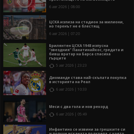
6 авг 2026 | 08:00
ЦСКА излиза на стадион за милиони,
но теренът не е блестящ
6 авг 2026 | 07:20
Брилянтен ЦСКА 1948 изпусна
“звездния" Панатинайкос, гредата и
бивш вратар на Барса спасиха
гърците
5 авг 2026 | 23:23
Диоманде става най-скъпата покупка
в историята на Реал
6 авг 2026 | 10:33
Меси с два гола и нов рекорд
6 авг 2026 | 05:49
Инфантино се извини за грешките си
и получи исканата подкрепа, с която