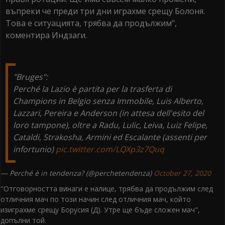
въпреки че преди три дни играхме срещу Болоня.
Това е ситуацията, трябва да продължим",
коментира Индзаги.
"Bruges":
Perché la Lazio è partita per la trasferta di
Champions in Belgio senza Immobile, Luis Alberto,
Lazzari, Pereira e Anderson (in attesa dell'esito del
loro tampone), oltre a Radu, Lulic, Leiva, Luiz Felipe,
Cataldi, Strakosha, Armini ed Escalante (assenti per
infortunio)
pic.twitter.com/LQXp3z7Quq
— Perché è in tendenza? (@perchetendenza)
October 27, 2020
"Отговорността винаги е налице, трябва да продължим след
отличния мач по този начин след отличния мач, който
изиграхме срещу Борусия (Д). Утре ще бъде сложен мач",
допълни той.