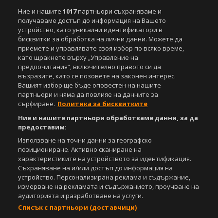
Ние и нашите
1017
партньори съхраняваме и
получаваме достъп до информация на Вашето
устройство, като уникални идентификатори в
бисквитки за обработка на лични данни. Можете да
приемете и управлявате своя избор по всяко време,
като щракнете върху „Управление на
предпочитания“, включително правото си да
възразите, като се позовете на законен интерес.
Вашият избор ще бъде оповестен на нашите
партньори и няма да повлияе на данните за
сърфиране.
Политика за бисквитките
Ние и нашите партньори обработваме данни, за да
предоставим:
Използване на точни данни за географско
позициониране. Активно сканиране на
характеристиките на устройството за идентификация.
Съхраняване на и/или достъп до информация на
устройство. Персонализирана реклама и съдържание,
измерване на рекламата и съдържанието, проучване на
аудиторията и разработване на услуги.
Списък с партньори (доставчици)