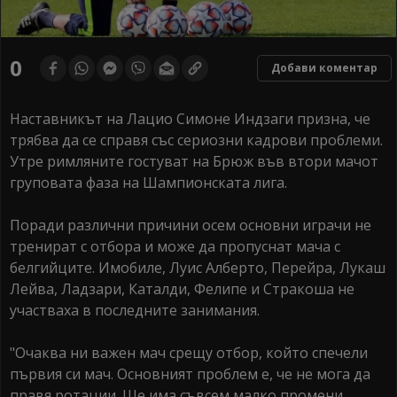
0
Добави коментар
Наставникът на Лацио Симоне Индзаги призна, че
трябва да се справя със сериозни кадрови проблеми.
Утре римляните гостуват на Брюж във втори мачот
груповата фаза на Шампионската лига.
Поради различни причини осем основни играчи не
тренират с отбора и може да пропуснат мача с
белгийците. Имобиле, Луис Алберто, Перейра, Лукаш
Лейва, Ладзари, Каталди, Фелипе и Стракоша не
участваха в последните занимания.
"Очаква ни важен мач срещу отбор, който спечели
първия си мач. Основният проблем е, че не мога да
правя ротации. Ще има съвсем малко промени,