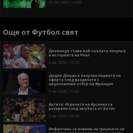
31 окт 2020 | 14:03
Още от Футбол свят
Диоманде става най-скъпата покупка
в историята на Реал
6 авг 2026 | 10:33
Дидие Дешан е получил първата си
оферта след раздялата с
националния отбор на Франция
6 авг 2026 | 10:02
Артета: Играчите на Арсенал са
разярени след загубата от Бетис
6 авг 2026 | 09:36
Инфантино се извини за грешките си