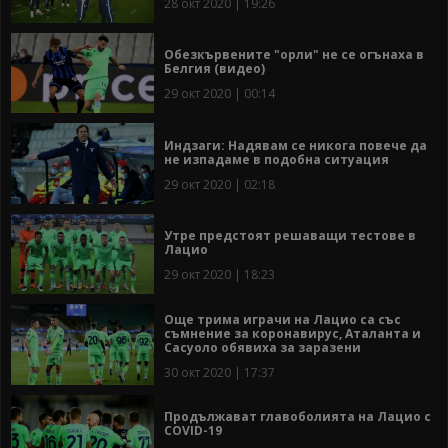
28 окт 2020 | 19:26
Обезкървените "орли" не се огънаха в
Белгия (видео)
29 окт 2020 | 00:14
Индзаги: Надявам се никога повече да
не изпадаме в подобна ситуация
29 окт 2020 | 02:18
Утре предстоят решаващи тестове в
Лацио
29 окт 2020 | 18:23
Още трима играчи на Лацио са със
съмнение за коронавирус, Аталанта и
Сасуоло обявиха за заразени
30 окт 2020 | 17:37
Продължават главоболията на Лацио с
COVID-19