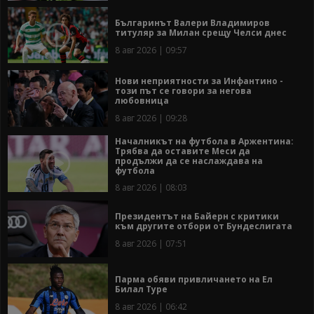
Българинът Валери Владимиров
титуляр за Милан срещу Челси днес
8 авг 2026 | 09:57
Нови неприятности за Инфантино -
този път се говори за негова
любовница
8 авг 2026 | 09:28
Началникът на футбола в Аржентина:
Трябва да оставите Меси да
продължи да се наслаждава на
футбола
8 авг 2026 | 08:03
Президентът на Байерн с критики
към другите отбори от Бундеслигата
8 авг 2026 | 07:51
Парма обяви привличането на Ел
Билал Туре
8 авг 2026 | 06:42