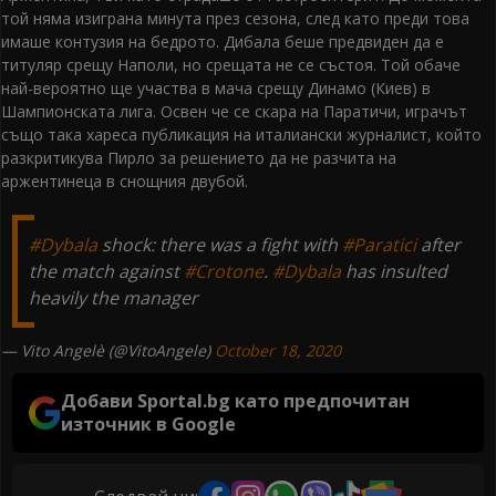
той няма изиграна минута през сезона, след като преди това
имаше контузия на бедрото. Дибала беше предвиден да е
титуляр срещу Наполи, но срещата не се състоя. Той обаче
най-вероятно ще участва в мача срещу Динамо (Киев) в
Шампионската лига. Освен че се скара на Паратичи, играчът
също така хареса публикация на италиански журналист, който
разкритикува Пирло за решението да не разчита на
аржентинеца в снощния двубой.
#Dybala
shock: there was a fight with
#Paratici
after
the match against
#Crotone
.
#Dybala
has insulted
heavily the manager
— Vito Angelè (@VitoAngele)
October 18, 2020
Добави Sportal.bg като предпочитан
източник в Google