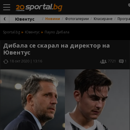
Ювентус
Новини
Фотогалерии
Класиране
Прогр
Sportal.bg
Ювентус
Пауло Дибала
Дибала се скарал на директор на
Ювентус
18 окт 2020 | 13:16
7721
1