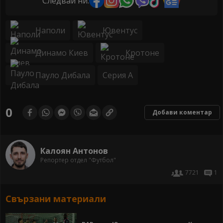
Следвай ни:
Наполи
Ювентус
Динамо Киев
Кротоне
Пауло Дибала
Серия А
0
Добави коментар
Калоян Антонов
Репортер отдел "Футбол"
7721
1
Свързани материали