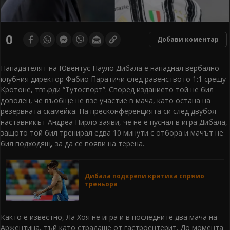
0
Добави коментар
Нападателят на Ювентус Пауло Дибала е нападнал вербално
клубния директор Фабио Паратичи след равенството 1:1 срещу
Кротоне, твърди “Тутоспорт”. Според изданието той не бил
доволен, че въобще не взе участие в мача, като остана на
резервната скамейка. На пресконференцията си след двубоя
наставникът Андреа Пирло заяви, че не е пуснал в игра Дибала,
защото той бил тренирал едва 10 минути с отбора и мачът не
бил подходящ, за да се появи на терена.
Дибала подкрепи критика спрямо
треньора
Както е известно, Ла Хоя не игра и в последните два мача на
Аржентина, тъй като страдаше от гастроентерит. До момента