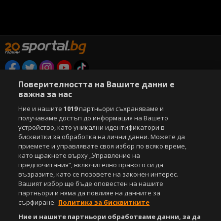
Поверителността на Вашите данни е
Copyright © 2007-2026 Агенция Спортал. Всички права запазени.
Този уебсайт е собственост на
важна за нас
Sportal Media Group
Ние и нашите
1019
партньори съхраняваме и
За нас
Екип
За рекламa
Общи условия
получаваме достъп до информация на Вашето
Етични правила на НСС
Лични данни
устройство, като уникални идентификатори в
Управление на предпочитания
бисквитки за обработка на лични данни. Можете да
приемете и управлявате своя избор по всяко време,
Съдържанието на този уеб сайт и технологиите, използвани в него, са
като щракнете върху „Управление на
под закрила на Закона за авторското право и сродните му права.
предпочитания“, включително правото си да
Всички статии, репортажи, интервюта и други текстови, графични и
възразите, като се позовете на законен интерес.
видео материали, публикувани в сайта, са собственост на Агенция
Вашият избор ще бъде оповестен на нашите
Спортал, освен ако изрично е посочено друго. Допуска се
партньори и няма да повлияе на данните за
публикуване на текстови материали само след писмено съгласие на
сърфиране.
Политика за бисквитките
Агенция Спортал, посочване на източника и добавяне на линк към
www.sportal.bg. Използването на графични и видео материали,
Ние и нашите партньори обработваме данни, за да