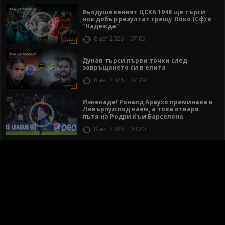
Въодушевеният ЦСКА 1948 ще търси
нов добър резултат срещу Локо (Сф) в
"Надежда"
8 авг 2026 | 07:05
Дунав търси първи точки след
завръщането си в елита
8 авг 2026 | 07:29
Изненада! Роналд Араухо преминава в
Ливърпул под наем, а това отваря
пътя на Родри към Барселона
8 авг 2026 | 03:20