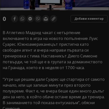
0
Добави коментар
В Атлетико Мадрид чакат с нетърпение
включването в игра на новото попълнение Луис
Суарес. Южноамериканецът пристигна като
свободен агент и вчера направи първата си
тренировка с тима. Наставникът Диего Симеоне
потвърди, че той ще е в групата за домакинството
на Гранада, което е в неделя от 17:00 часа.
“Утре ще решим дали Суарес ще стартира от самото
начало, или ще запише минути през второто
полувреме. Факт е, че вчера беше един много дълъг
ден за него, в който обаче остане време да тренира.
В заниманието той показа ентусиазъм”, обясни
Симеоне.