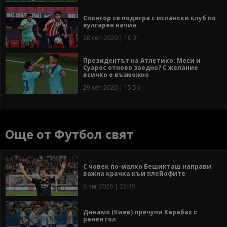
Спонсор се подигра с испански клуб по
вулгарен начин
28 сеп 2020 | 10:31
Президентът на Атлетико: Меси и
Суарес отново заедно? С желание
всичко е възможно
29 сеп 2020 | 15:56
Още от Футбол свят
С човек по-малко Бешикташ направи
важна крачка към плейофите
6 авг 2026 | 22:39
Динамо (Киев) пречупи Карабах с
ранен гол