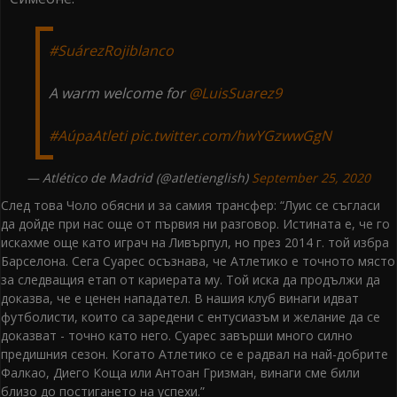
#SuárezRojiblanco
A warm welcome for
@LuisSuarez9
#AúpaAtleti
pic.twitter.com/hwYGzwwGgN
— Atlético de Madrid (@atletienglish)
September 25, 2020
След това Чоло обясни и за самия трансфер: “Луис се съгласи
да дойде при нас още от първия ни разговор. Истината е, че го
искахме още като играч на Ливърпул, но през 2014 г. той избра
Барселона. Сега Суарес осъзнава, че Атлетико е точното място
за следващия етап от кариерата му. Той иска да продължи да
доказва, че е ценен нападател. В нашия клуб винаги идват
футболисти, които са заредени с ентусиазъм и желание да се
доказват - точно като него. Суарес завърши много силно
предишния сезон. Когато Атлетико се е радвал на най-добрите
Фалкао, Диего Коща или Антоан Гризман, винаги сме били
близо до постигането на успехи.”