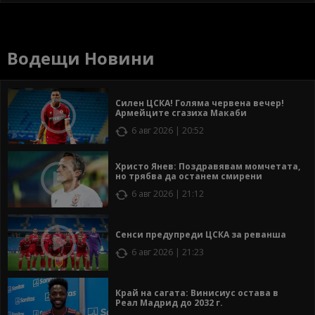
Водещи Новини
Силен ЦСКА! Голяма червена вечер!
Армейците сгазиха Макаби
6 авг 2026 | 20:52
Христо Янев: Поздравявам момчетата,
но трябва да останем смирени
6 авг 2026 | 21:12
Сенси предупреди ЦСКА за реванша
6 авг 2026 | 21:23
Край на сагата: Винисиус остава в
Реал Мадрид до 2032 г.