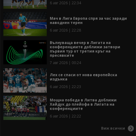
6 авг 2026 | 22:34
Мач в Лига Европа спря за час заради
наводнен терен
6 авг 2026 | 22:28
Вълнуваща вечер в Лигата на
конференциите доближи затвори
първия тур от третия кръг на
пресявките
7 авг 2026 | 00:24
Лех се спаси от нова европейска
издънка
6 авг 2026 | 22:23
Мощна победа в Литва доближи
Хайдук до плейофа в Лигата на
конференциите
6 авг 2026 | 22:22
Виж всички