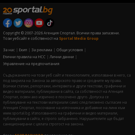
Copyright © 2007-2026 Агенция Спортал. Всички права запазени.
Този уебсайт е собственост на
Sportal Media Group
За нас
Екип
За рекламa
Общи условия
Етични правила на НСС
Лични данни
Управление на предпочитания
Съдържанието на този уеб сайт и технологиите, използвани в него, са
под закрила на Закона за авторското право и сродните му права.
Всички статии, репортажи, интервюта и други текстови, графични и
видео материали, публикувани в сайта, са собственост на Агенция
Спортал, освен ако изрично е посочено друго. Допуска се
публикуване на текстови материали само след писмено съгласие на
Агенция Спортал, посочване на източника и добавяне на линк към
www.sportal.bg. Използването на графични и видео материали,
публикувани в сайта, е строго забранено. Нарушителите ще бъдат
санкционирани с цялата строгост на закона.