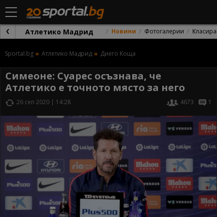
Атлетико Мадрид
Новини
Фотогалерии
Класира
Sportal.bg
Атлетико Мадрид
Диего Коща
Симеоне: Суарес осъзнава, че
Атлетико е точното място за него
26 сеп 2020 | 14:28
4673
1