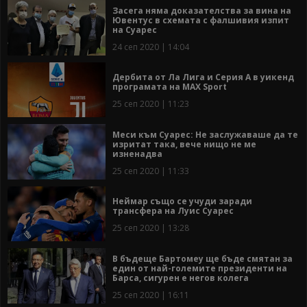
Засега няма доказателства за вина на
Ювентус в схемата с фалшивия изпит
на Суарес
24 сеп 2020 | 14:04
Дербита от Ла Лига и Серия А в уикенд
програмата на MAX Sport
25 сеп 2020 | 11:23
Меси към Суарес: Не заслужаваше да те
изритат така, вече нищо не ме
изненадва
25 сеп 2020 | 11:33
Неймар също се учуди заради
трансфера на Луис Суарес
25 сеп 2020 | 13:28
В бъдеще Бартомеу ще бъде смятан за
един от най-големите президенти на
Барса, сигурен е негов колега
25 сеп 2020 | 16:11