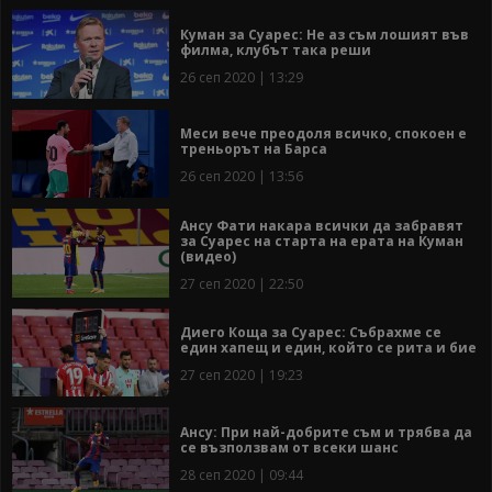
Куман за Суарес: Не аз съм лошият във
филма, клубът така реши
26 сеп 2020 | 13:29
Меси вече преодоля всичко, спокоен е
треньорът на Барса
26 сеп 2020 | 13:56
Ансу Фати накара всички да забравят
за Суарес на старта на ерата на Куман
(видео)
27 сеп 2020 | 22:50
Диего Коща за Суарес: Събрахме се
един хапещ и един, който се рита и бие
27 сеп 2020 | 19:23
Ансу: При най-добрите съм и трябва да
се възползвам от всеки шанс
28 сеп 2020 | 09:44