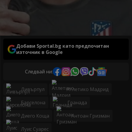
Добави Sportal.bg като предпочитан
източник в Google
Следвай ни:
Ливърпул
Атлетико Мадрид
Барселона
Гранада
Диего Коща
Антоан Гризман
Луис Суарес