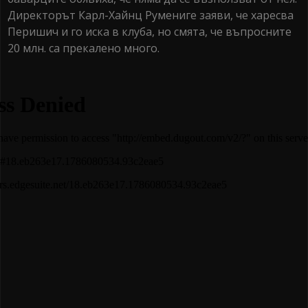
Директорът Карл-Хайнц Румениге заяви, че харесва
Перишич и го иска в клуба, но смята, че въпросните
20 млн. са прекалено много.