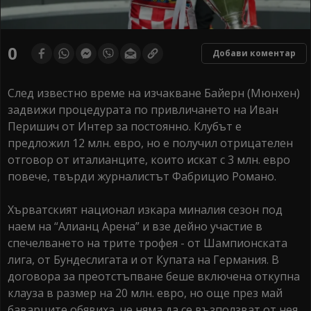
0
Добави коментар
След известно време на изчакване Байерн (Мюнхен)
задвижи процедурата по привличането на Иван
Перишич от Интер за постоянно. Клубът е
предложил 12 млн. евро, но е получил отрицателен
отговор от италианците, които искат с 3 млн. евро
повече, твърди журналистът Фабрицио Романо.
Хърватският национал изкара миналия сезон под
наем на “Алианц Арена” и взе дейно участие в
спечелването на трите трофея - от Шампионската
лига, от Бундеслигата и от Купата на Германия. В
договора за преотстъпване беше включена откупна
клауза в размер на 20 млн. евро, но още през май
баварците обявиха, че няма да се възползват от нея.