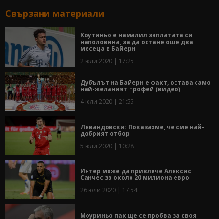
Свързани материали
Коутиньо е намалил заплатата си
наполовина, за да остане още два
месеца в Байерн
2 юли 2020 | 17:25
Дубълът на Байерн е факт, остава само
най-желаният трофей (видео)
4 юли 2020 | 21:55
Левандовски: Показахме, че сме най-
добрият отбор
5 юли 2020 | 10:28
Интер може да привлече Алексис
Санчес за около 20 милиона евро
26 юли 2020 | 17:54
Моуриньо пак ще се пробва за своя