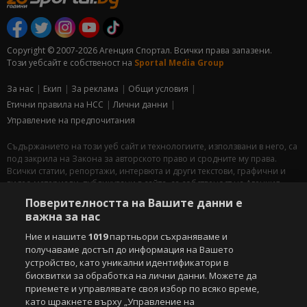
Copyright © 2007-2026 Агенция Спортал. Всички права запазени.
Този уебсайт е собственост на
Sportal Media Group
За нас
Екип
За рекламa
Общи условия
Етични правила на НСС
Лични данни
Управление на предпочитания
Съдържанието на този уеб сайт и технологиите, използвани в него, са
под закрила на Закона за авторското право и сродните му права.
Всички статии, репортажи, интервюта и други текстови, графични и
видео материали, публикувани в сайта, са собственост на Агенция
Спортал, освен ако изрично е посочено друго. Допуска се
Поверителността на Вашите данни е
публикуване на текстови материали само след писмено съгласие на
важна за нас
Агенция Спортал, посочване на източника и добавяне на линк към
www.sportal.bg. Използването на графични и видео материали,
Ние и нашите
1019
партньори съхраняваме и
публикувани в сайта, е строго забранено. Нарушителите ще бъдат
получаваме достъп до информация на Вашето
санкционирани с цялата строгост на закона.
устройство, като уникални идентификатори в
бисквитки за обработка на лични данни. Можете да
Свали
БЕЗПЛАТНОТО
приложение за:
приемете и управлявате своя избор по всяко време,
като щракнете върху „Управление на