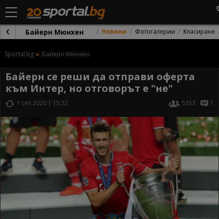
Байерн Мюнхен
Новини
Фотогалерии
Класиране
Sportal.bg
Байерн Мюнхен
Байерн се реши да отправи оферта
към Интер, но отговорът е "не"
1 сеп 2020 | 15:32
5353
1