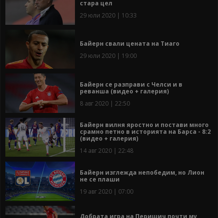
стара цел
29 юли 2020 | 10:33
Байерн свали цената на Тиаго
29 юли 2020 | 19:00
Байерн се разправи с Челси и в
реванша (видео + галерия)
8 авг 2020 | 22:50
Байерн вилня яростно и постави много
срамно петно в историята на Барса - 8:2
(видео + галерия)
14 авг 2020 | 22:48
Байерн изглежда непобедим, но Лион
не се плаши
19 авг 2020 | 07:00
Добрата игра на Перишич почти му