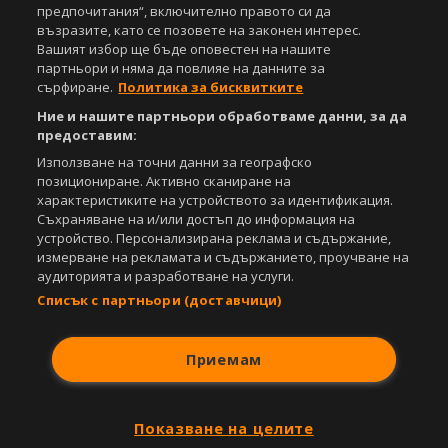
iOS
Android
предпочитания“, включително правото си да
възразите, като се позовете на законен интерес.
Вашият избор ще бъде оповестен на нашите
Powered by:
партньори и няма да повлияе на данните за
сърфиране.
Политика за бисквитките
Ние и нашите партньори обработваме данни, за да
предоставим:
Използване на точни данни за географско
позициониране. Активно сканиране на
характеристиките на устройството за идентификация.
Съхраняване на и/или достъп до информация на
устройство. Персонализирана реклама и съдържание,
измерване на рекламата и съдържанието, проучване на
аудиторията и разработване на услуги.
Списък с партньори (доставчици)
Приемам
Показване на целите