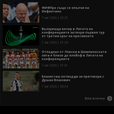
ФИФПро също се опълчи на
Инфантино
7 авг 2026 | 02:25
Вълнуваща вечер в Лигата на
конференциите затвори първия тур
от третия кръг на пресявките
7 авг 2026 | 01:20
Отпаднал от Левски в Шампионската
лига е близо до плейоф в Лигата на
конференциите
7 авг 2026 | 01:01
Бешикташ потвърди за преговори с
Душан Влахович
7 авг 2026 | 00:54
Виж всички