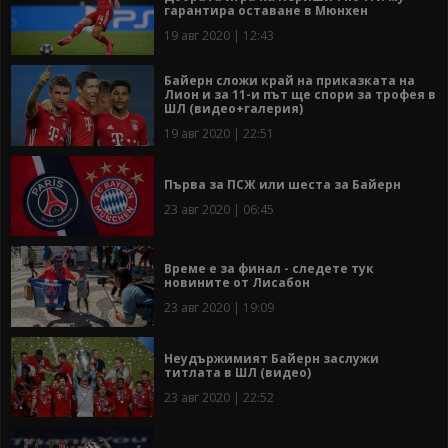
гарантира оставане в Мюнхен
19 авг 2020 | 12:43
Байерн сложи край на приказката на
Лион и за 11-и път ще спори за трофея в
ШЛ (видео+галерия)
19 авг 2020 | 22:51
Първа за ПСЖ или шеста за Байерн
23 авг 2020 | 06:45
Време е за финал - следете тук
новините от Лисабон
23 авг 2020 | 19:09
Неудържимият Байерн заслужи
титлата в ШЛ (видео)
23 авг 2020 | 22:52