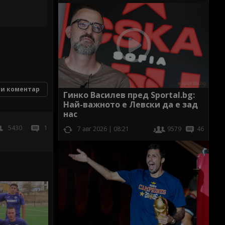
и коментар
Гинко Василев пред Sportal.bg:
Най-важното е Левски да е зад
нас
5430
1
7 авг 2026 | 08:21
9579
46