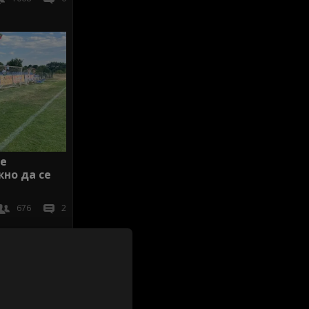
Ще
но да се
676
2
иж всички