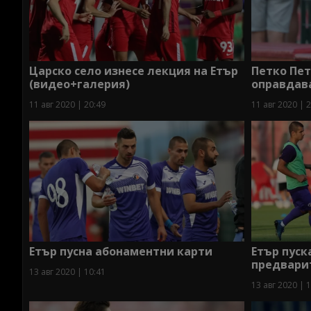
Царско село изнесе лекция на Етър
Петко Пет
(видео+галерия)
оправдава
11 авг 2020 | 20:49
11 авг 2020 | 
Етър пусна абонаментни карти
Етър пуск
предвари
13 авг 2020 | 10:41
13 авг 2020 | 