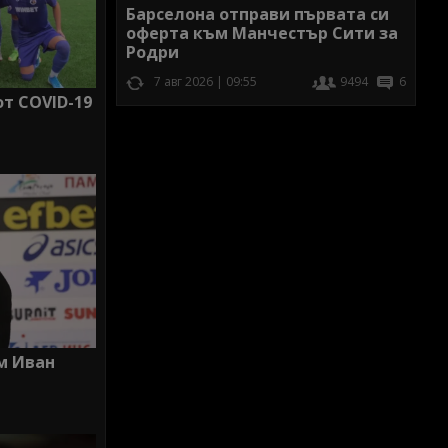
Барселона отправи първата си
оферта към Манчестър Сити за
Родри
7 авг 2026 | 09:55
9494
6
от COVID-19
м Иван