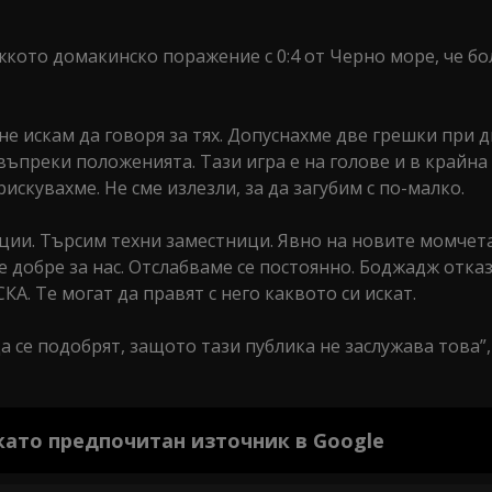
кото домакинско поражение с 0:4 от Черно море, че бо
не искам да говоря за тях. Допуснахме две грешки при 
въпреки положенията. Тази игра е на голове и в крайна 
рискувахме. Не сме излезли, за да загубим с по-малко.
ции. Търсим техни заместници. Явно на новите момчет
е добре за нас. Отслабваме се постоянно. Боджадж отка
. Те могат да правят с него каквото си искат.
 се подобрят, защото тази публика не заслужава това”,
 като предпочитан източник в Google