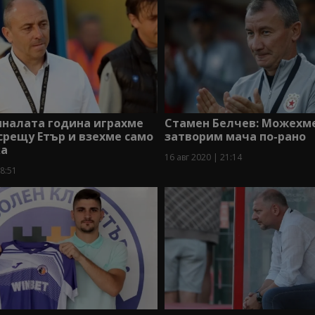
иналата година играхме
Стамен Белчев: Можехм
срещу Етър и взехме само
затворим мача по-рано
ка
16 авг 2020 | 21:14
18:51