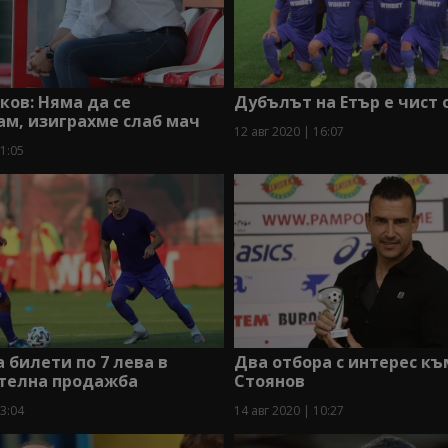
ков: Няма да се
Дубълът на Етър е чист 
м, изиграхме слаб мач
12 авг 2020 | 16:07
21:05
а билети по 7 лева в
Два отбора с интерес къ
телна продажба
Стоянов
13:04
14 авг 2020 | 10:27