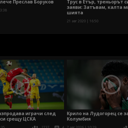
лече Преслав Боруков
Трус в Етър, треньорът с
заяви: Затъвам, калта м
13:38
шията
21 авг 2020 | 16:50
азпродава играчи след
Крило на Лудогорец се 
 си срещу ЦСКА
Колумбия
:35
2737
4
7 авг 2026 | 10:29