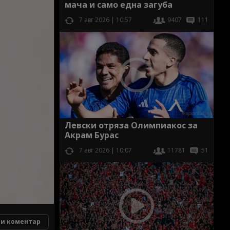
мача и само една загуба
7 авг 2026 | 10:57
9407
111
Левски отряза Олимпиакос за
Акрам Бурас
7 авг 2026 | 10:07
11781
51
и коментар