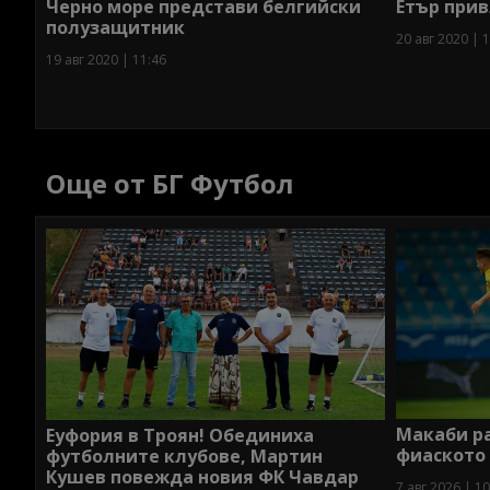
Черно море представи белгийски
Етър прив
полузащитник
20 авг 2020 | 
19 авг 2020 | 11:46
Още от БГ Футбол
Макаби р
Еуфория в Троян! Обединиха
фиаското
футболните клубове, Мартин
Кушев повежда новия ФК Чавдар
7 авг 2026 | 10