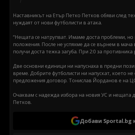
Наставникът на Етър Петко Петков обяви след теж
нуждаят от нови футболисти в атака.
“Нещата се натрупват. Имаме доста проблеми, но 
положения. После не успяхме да се върнем в мача 
получи доста тежка загуба. При 2:0 за противника 
Две основни единици ни напуснаха в предни пози
време. Добрите футболисти ни напускат, което не 
предложения договор. Тонислав Йорданов е на ЦСКА
Очаквам с надежда избора на новия УС и нещата да
Петков.
Добави Sportal.bg