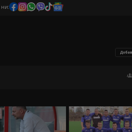
 ни:
Добав