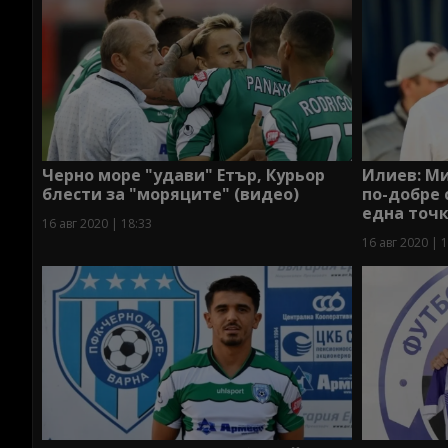
Черно море "удави" Етър, Курьор
Илиев: М
блести за "моряците" (видео)
по-добре 
една точ
16 авг 2020 | 18:33
16 авг 2020 | 