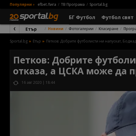
Популярни
»
efbet Лига
ТВ Програма
Sportal.bg
БГ Футбол
Футбол свят
Етър
Новини
Фотогалерии
Класиране
Прогр
Sportal.bg
Етър
Петков: Добрите футболисти ни напускат, Боджад
Петков: Добрите футболи
отказа, а ЦСКА може да п
16 авг 2020 | 18:44