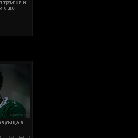
и тръгна и
и е до
завръща в
1068
0