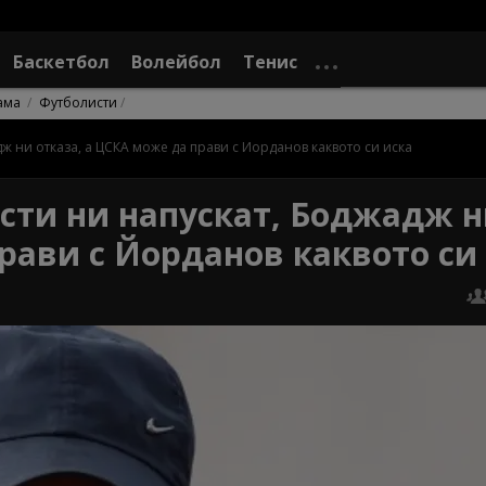
Баскетбол
Волейбол
Тенис
ама
Футболисти
ж ни отказа, а ЦСКА може да прави с Йорданов каквото си иска
сти ни напускат, Боджадж 
рави с Йорданов каквото си