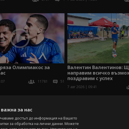
тряза Олимпиакос за
Валентин Валентинов: 
ас
направим всичко възмож
поздравим с успех
:07
11781
51
7 авг 2026 | 09:41
В
важна за нас
учаваме достъп до информация на Вашето
витки за обработка на лични данни. Можете