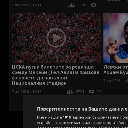
7 авг 2026 | 10:41
1726
3
Левски о
ЦСКА пусна билетите за реванша
Акрам Бур
срещу Макаби (Тел Авив) и призова
феновете да напълнят
7 авг 2026 | 10
Националния стадион
7 авг 2026 | 10:15
9734
29
Поверителността на Вашите данни е 
Ние и нашите
1019
партньори съхраняваме и пол
устройство, като уникални идентификатори в биск