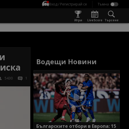
Вход / Регистрирай се
Игри
LiveScore
Търсене
ни
Водещи Новини
 иска
5430
1
Българските отбори в Европа: 15