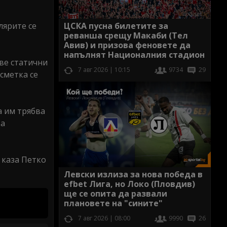
лярите се
ЦСКА пусна билетите за
реванша срещу Макаби (Тел
Авив) и призова феновете да
напълнят Националния стадион
две статични
7 авг 2026 | 10:15
9734
29
сметка се
а им трябва
за
 каза Петко
Левски излиза за нова победа в
efbet Лига, но Локо (Пловдив)
ще се опита да развали
плановете на "сините"
7 авг 2026 | 08:00
9990
26