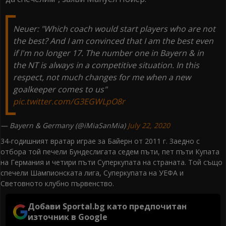
Neuer: "Which coach would start players who are not
the best? And I am convinced that I am the best even
if I'm no longer 17. The number one in Bayern & in
the NT is always in a competitive situation. In this
respect, not much changes for me when a new
goalkeeper comes to us"
pic.twitter.com/G3EGWLpO8r
— Bayern & Germany (@iMiaSanMia)
July 22, 2020
34-годишният вратар играе за Байерн от 2011 г. Заедно с
отбора той печели Бундеслигата седем пъти, пет пъти Купата
на Германия и четири пъти Суперкупата на страната. Той също
спечели Шампионската лига, Суперкупата на УЕФА и
Световното клубно първенство.
Добави Sportal.bg като предпочитан
източник в Google