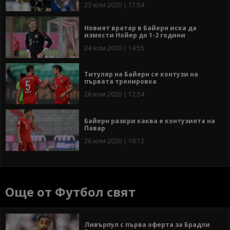
23 юли 2020 | 17:54
Новият вратар в Байерн иска да
измести Нойер до 1-2 години
24 юли 2020 | 14:55
Титуляр на Байерн се контузи на
първата тренировка
26 юли 2020 | 12:54
Байерн разкри каква е контузията на
Павар
26 юли 2020 | 16:12
Още от Футбол свят
Ливърпул с първа оферта за Брадли