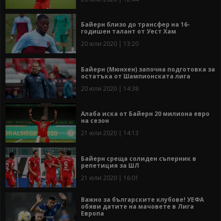
Байерн близо до трансфер на 16-
годишен талант от Уест Хaм
20 юли 2020 | 13:20
Байерн (Мюнхен) започна подготовка за
остатъка от Шампионската лига
20 юли 2020 | 14:38
Алаба иска от Байерн 20 милиона евро
на сезон
21 юли 2020 | 14:13
Байерн среща солиден съперник в
репетиция за ШЛ
21 юли 2020 | 16:01
Важно за българските клубове! УЕФА
обяви датите на мачовете в Лига
Европа