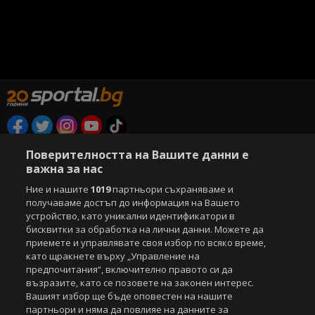
Copyright © 2007-2026 Агенция Спортал. Всички права запазени.
Поверителността на Вашите данни е
Този уебсайт е собственост на
Sportal Media Group
важна за нас
За нас
Ние и нашите
Екип
За рекламa
1019
партньори съхраняваме и
Общи условия
получаваме достъп до информация на Вашето
Етични правила на НСС
Лични данни
устройство, като уникални идентификатори в
Управление на предпочитания
бисквитки за обработка на лични данни. Можете да
приемете и управлявате своя избор по всяко време,
Съдържанието на този уеб сайт и технологиите, използвани в него, са
като щракнете върху „Управление на
под закрила на Закона за авторското право и сродните му права.
предпочитания“, включително правото си да
Всички статии, репортажи, интервюта и други текстови, графични и
възразите, като се позовете на законен интерес.
видео материали, публикувани в сайта, са собственост на Агенция
Вашият избор ще бъде оповестен на нашите
Спортал, освен ако изрично е посочено друго. Допуска се
партньори и няма да повлияе на данните за
публикуване на текстови материали само след писмено съгласие на