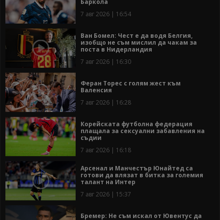
Баркола
7 авг 2026 | 16:54
Ван Бомел: Чест е да водя Белгия,
изобщо не съм мислил да чакам за
поста в Нидерландия
7 авг 2026 | 16:30
Феран Торес с голям жест към
Валенсия
7 авг 2026 | 16:28
Корейската футболна федерация
плащала за сексуални забавления на
съдии
7 авг 2026 | 16:18
Арсенал и Манчестър Юнайтед са
готови да влязат в битка за големия
талант на Интер
7 авг 2026 | 15:37
Бремер: Не съм искал от Ювентус да