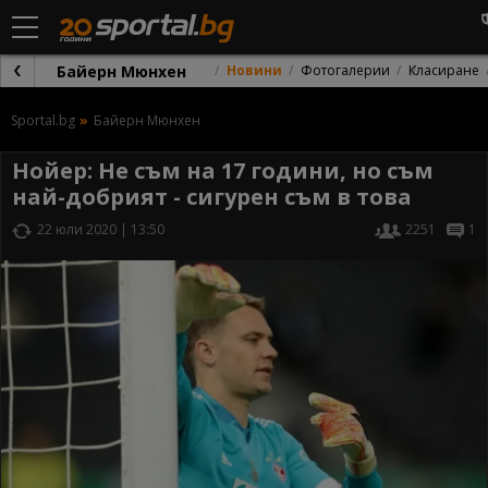
Байерн Мюнхен
Новини
Фотогалерии
Класиране
Sportal.bg
Байерн Мюнхен
Нойер: Не съм на 17 години, но съм
най-добрият - сигурен съм в това
22 юли 2020 | 13:50
2251
1