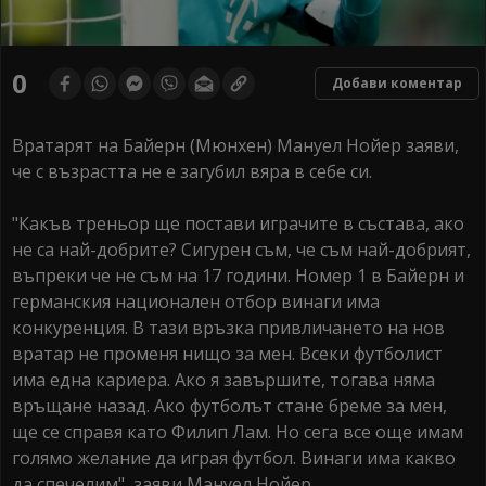
0
Добави коментар
Вратарят на Байерн (Мюнхен) Мануел Нойер заяви,
че с възрастта не е загубил вяра в себе си.
"Какъв треньор ще постави играчите в състава, ако
не са най-добрите? Сигурен съм, че съм най-добрият,
въпреки че не съм на 17 години. Номер 1 в Байерн и
германския национален отбор винаги има
конкуренция. В тази връзка привличането на нов
вратар не променя нищо за мен. Всеки футболист
има една кариера. Ако я завършите, тогава няма
връщане назад. Ако футболът стане бреме за мен,
ще се справя като Филип Лам. Но сега все още имам
голямо желание да играя футбол. Винаги има какво
да спечелим", заяви Мануел Нойер.