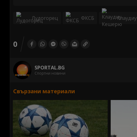
Лудогорец
ФКСБ
Клауди
0
SPORTAL.BG
Спортни новини
Свързани материали