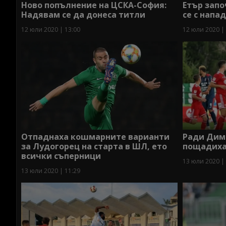
Ново попълнение на ЦСКА-София:
Етър запо
Надявам се да донеса титли
се с напа
12 юли 2020 | 13:00
12 юли 2020 |
Отпаднаха кошмарните варианти
Ради Дими
за Лудогорец на старта в ШЛ, ето
пощадиха
всички съперници
13 юли 2020 |
13 юли 2020 | 11:29