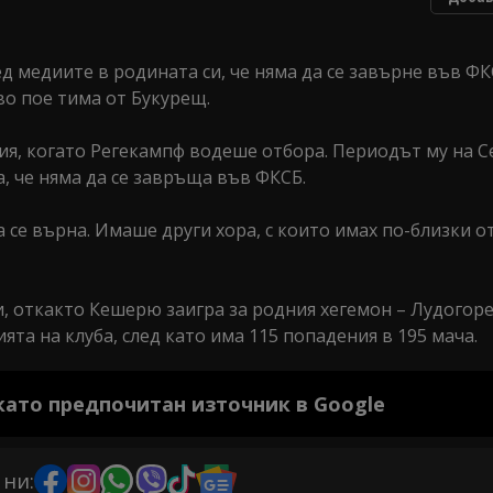
 медиите в родината си, че няма да се завърне във ФК
о пое тима от Букурещ.
тия, когато Регекампф водеше отбора. Периодът му на С
, че няма да се завръща във ФКСБ.
а се върна. Имаше други хора, с които имах по-близки 
, откакто Кешерю заигра за родния хегемон – Лудогоре
та на клуба, след като има 115 попадения в 195 мача.
 като предпочитан източник в Google
 ни: