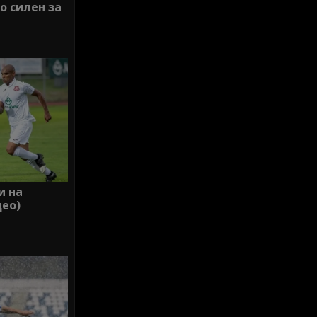
о силен за
и на
ео)