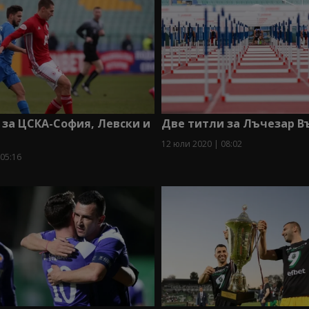
 за ЦСКА-София, Левски и
Две титли за Лъчезар В
12 юли 2020 | 08:02
 05:16