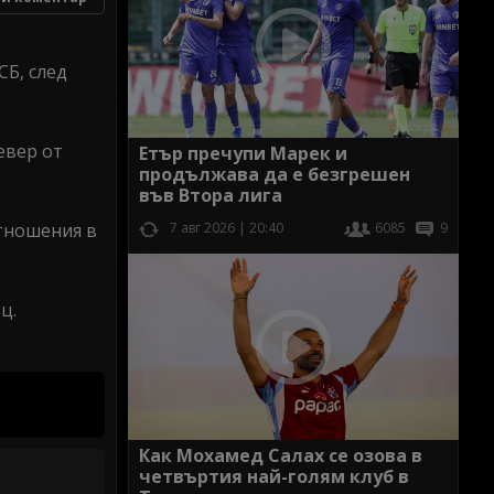
СБ, след
евер от
Етър пречупи Марек и
продължава да е безгрешен
във Втора лига
отношения в
7 авг 2026 | 20:40
6085
9
ц.
Как Мохамед Салах се озова в
четвъртия най-голям клуб в