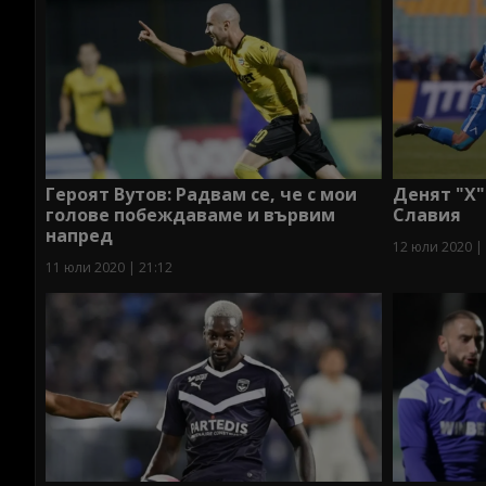
Героят Вутов: Радвам се, че с мои
Денят "Х"
голове побеждаваме и вървим
Славия
напред
12 юли 2020 |
11 юли 2020 | 21:12