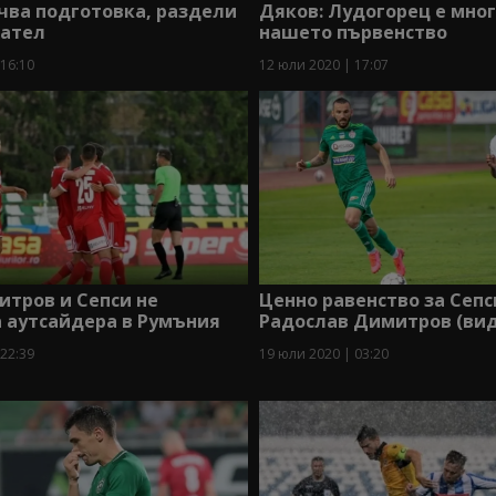
чва подготовка, раздели
Дяков: Лудогорец е мног
дател
нашето първенство
 16:10
12 юли 2020 | 17:07
тров и Сепси не
Ценно равенство за Сепс
 аутсайдера в Румъния
Радослав Димитров (вид
 22:39
19 юли 2020 | 03:20