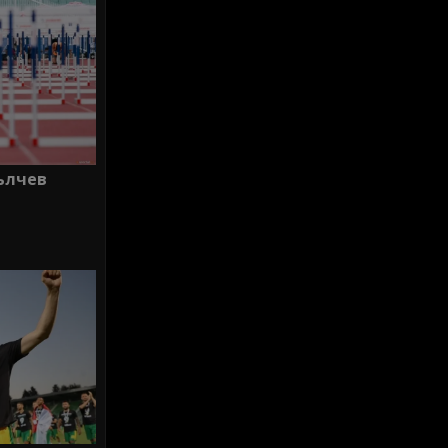
ълчев