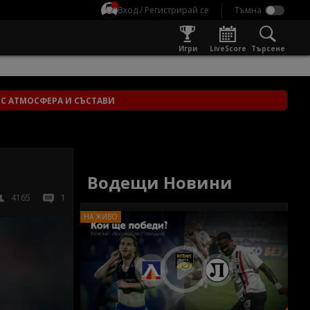
Вход / Регистрирай се
Игри
LiveScore
Търсене
" С АТМОСФЕРА И СЪСТАВИ
Водещи Новини
4165
1