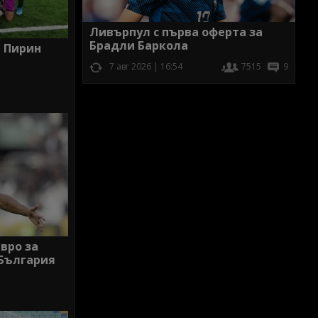
Ливърпул с първа оферта за
Брадли Баркола
а Пирин
7 авг 2026 | 16:54
7515
9
евро за
 България