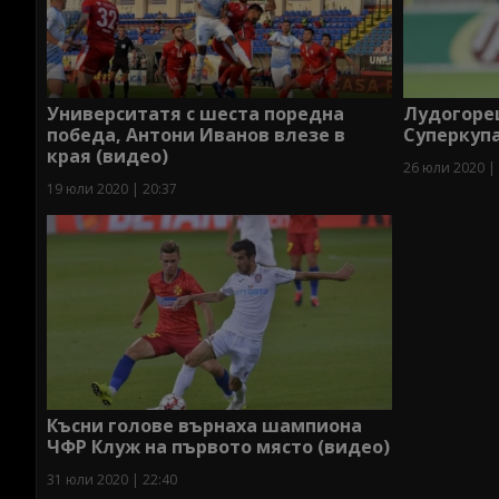
Университатя с шеста поредна
Лудогоре
победа, Антони Иванов влезе в
Суперкуп
края (видео)
26 юли 2020 |
19 юли 2020 | 20:37
Късни голове върнаха шампиона
ЧФР Клуж на първото място (видео)
31 юли 2020 | 22:40