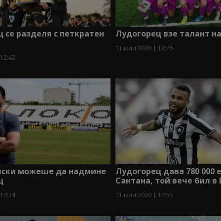
 се разделя с петкратен
Лудогорец взе талант н
11 юли 2020 | 13:45
 12:42
евски можеше да надмине
Лудогорец дава 780 000 
ц
Сантана, той вече бил в
 14:24
11 юли 2020 | 14:55