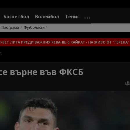
Баскетбол
Волейбол
Тенис
Програма
Футболисти
FBET ЛИГА ПРЕДИ ВАЖНИЯ РЕВАНШ С КАЙРАТ - НА ЖИВО ОТ "ГЕРЕНА
Б
се върне във ФКСБ