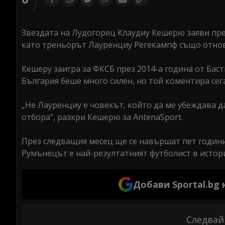
Звездата на Лудогорец Клаудиу Кешерю заяви пред
като треньорът Лауренциу Регекампф също отнов
Кешеру заигра за ФКСБ през 2014-а година от Бас
България беше много силен, но той коментира сега
„Не Лауренциу е човекът, който да ме убеждава д
отбора”, разкри Кешерю за AntenaSport.
През следващия месец ще се навършат пет години
Румънецът е най-резултатният футболист в история
Добави Sportal.bg
Следвай