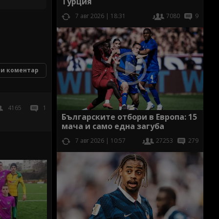
Турция
7 авг 2026 | 18:31
7080
9
и коментар
4165
1
Българските отбори в Европа: 15
мача и само една загуба
7 авг 2026 | 10:57
27253
279