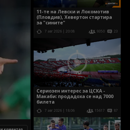
11-те на Левски и Локомотив
(Пловдив), Хевертон стартира
за "сините"
7 авг 2026 | 20:08
9350
23
Сериозен интерес за ЦСКА -
Макаби: продадоха се над 7000
билета
7 авг 2026 | 18:06
15617
87
и коментар