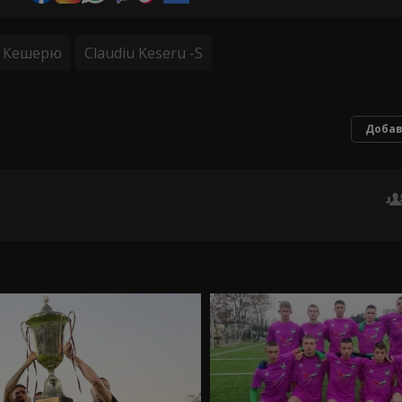
у Кешерю
Claudiu Keseru -S
Добав