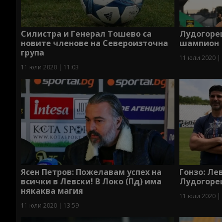
Силистра и Генерал Тошево са
Лудогорец
новите членове на Североизточна
шампион
група
11 юли 2020 |
11 юли 2020 | 11:03
Ясен Петров: Пожелавам успех на
Гонзо: Л
всички в Левски! В Локо (Пд) има
Лудогоре
някаква магия
11 юли 2020 |
11 юли 2020 | 13:59