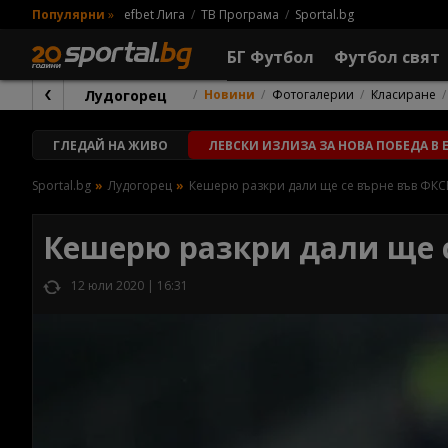
Популярни
»
efbet Лига
ТВ Програма
Sportal.bg
БГ Футбол
Футбол свят
Лудогорец
Новини
Фотогалерии
Класиране
ГЛЕДАЙ
НА ЖИВО
ЛЕВСКИ ИЗЛИЗА ЗА НОВА ПОБЕДА В E
Sportal.bg
Лудогорец
Кешерю разкри дали ще се върне във ФКС
Кешерю разкри дали ще 
12 юли 2020 | 16:31